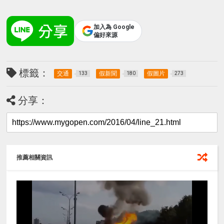
加入為 Google
偏好來源
標籤：
交通
假新聞
假圖片
133
180
273
分享：
推薦相關資訊