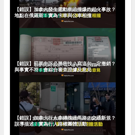
【錯誤】加拿大發生電動車追撞爆炸起火事故？
地點在俄羅斯！實為卡車與公車相撞
【錯誤】罰單申訴必勝密技？寫這句一定撤銷？
與事實不符！會綜合審查證據及意見
【錯誤】加拿大行人拿磚塊過馬路？交通新規？
誤導描述！實為行人路權團體活動