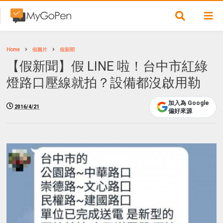
Home
假圖片
假新聞
【假新聞】假 LINE 啦！台中市紅綠
燈路口壓線就拍？設備都沒啟用勒
加入為 Google
2016/4/21
偏好來源