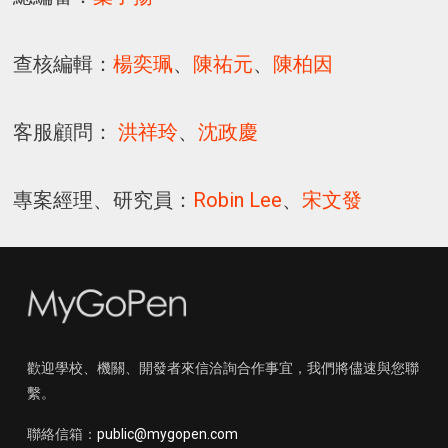
查核編輯：
楊奕珮
、
陳祐元
、
陳柏因
客服顧問：
洪祥玲
、
沈政慶
專案經理、研究員：
Robin Lee
、
宋文發
歡迎學校、機關、開發者來信洽詢合作事宜，我們將儘速與您聯
繫。
聯絡信箱：
public@mygopen.com