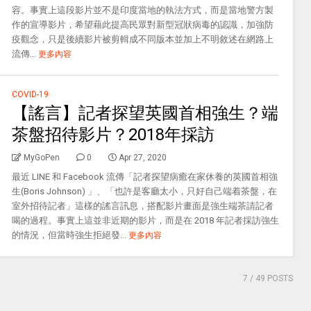
容。事實上這段影片並不是印度當地的執法方式，而是當地警方製
作的宣導影片，希望藉此提高民眾對新型冠狀病毒的認識，加強防
疫觀念，只是後續影片被剪輯成不同版本並加上不明敘述在網路上
流傳...
更多內容
COVID-19
【謠言】記者探望英國首相強生？端
茶盤招待影片？2018年採訪
MyGoPen
0
Apr 27, 2020
最近 LINE 和 Facebook 流傳「記者探望病癒在家休養的英國首相強
生(Boris Johnson) 」、「也許是客廳太小，只好自己端着茶盤，在
室外招待記者」這樣的謠言訊息，搭配影片畫面是強生端茶請記者
喝的過程。事實上這並非近期的影片，而是在 2018 年記者採訪強生
的情況，但當時強生拒絕發...
更多內容
7
/ 49 POSTS