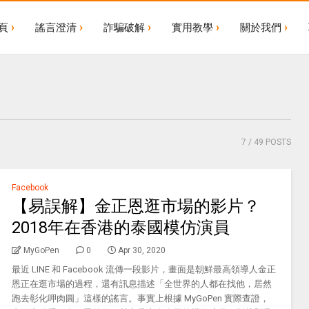
頁
謠言澄清
詐騙破解
實用教學
關於我們
7
/ 49 POSTS
Facebook
【易誤解】金正恩逛市場的影片？
2018年在香港的泰國模仿演員
MyGoPen
0
Apr 30, 2020
最近 LINE 和 Facebook 流傳一段影片，畫面是朝鮮最高領導人金正
恩正在逛市場的過程，還有訊息描述「全世界的人都在找他，居然
跑去彰化呷肉圓」這樣的謠言。事實上根據 MyGoPen 實際查證，