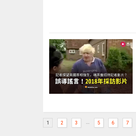
...
1
2
3
5
6
7