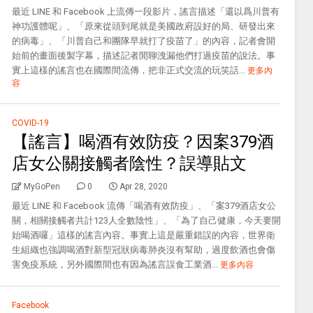
最近 LINE 和 Facebook 上流傳一段影片，謠言描述「還以爲川普有
神功護體呢」、「原來從頭到尾就是美國政府設好的局、研發出來
的病毒」、「川普自己和團隊早就打了疫苗了」的內容，記者會開
始前的畫面後製字幕，描述記者閒聊洩漏他們打過疫苗的說法。事
實上這樣的謠言也在國際間流傳，把非正式交流的玩笑話...
更多內
容
COVID-19
【謠言】喝酒有效防疫？因案379酒
店女公關接觸者陰性？誤導貼文
MyGoPen
0
Apr 28, 2020
最近 LINE 和 Facebook 流傳「喝酒有效防疫」、「案379酒店女公
關，相關接觸者共計123人全數陰性」、「為了自己健康，今天要開
始喝酒囉」這樣的謠言內容。事實上這是嚴重錯誤的內容，世界衛
生組織也強調喝酒對新型冠狀病毒肺炎沒有幫助，過度飲酒也會傷
害免疫系統，另外國際間也有因為謠言誤食工業酒...
更多內容
Facebook