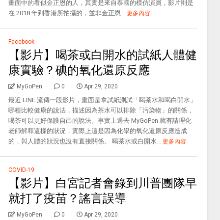
畫面中的看似金正恩的人，其實是來自泰國的模仿演員，影片則是
在 2018 年到香港所拍攝的，並非金正恩...
更多內容
Facebook
【影片】喝茶或白開水的試紙人體健
康實驗？碘的氧化還原反應
MyGoPen
0
Apr 29, 2020
最近 LINE 流傳一段影片，畫面是拿試紙測試「喝茶水和喝白開水」
哪種比較健康的說法，描述因為茶水可以排除「污染物」的關係，
喝茶可以更好保護自己的說法。事實上過去 MyGoPen 就有請理化
老師解釋這樣的狀況，實際上這是因為化學的氧化還原反應造成
的，與人體的狀況也沒有直接關係。 喝茶水或白開水...
更多內容
COVID-19
【影片】白宮記者會錄到川普團隊早
就打了疫苗？謠言誤導
MyGoPen
0
Apr 29, 2020