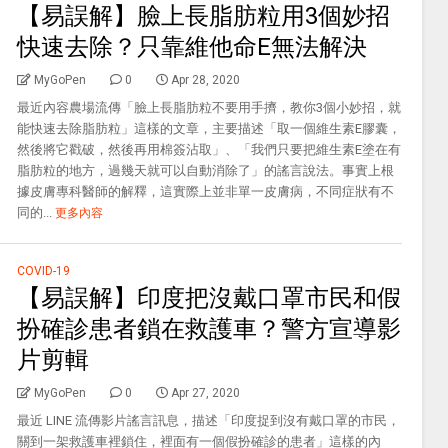
【易誤解】臉上長脂肪粒用3個妙招
快速去除？只靠維他命E無法解決
MyGoPen
0
Apr 28, 2020
最近內容農場流傳「臉上長脂肪粒不要用手擠，教你3個小妙招，就
能快速去除脂肪粒」這樣的文章，主要描述「取一個維生素E膠囊，
然後將它戳破，然後再用棉簽沾取」、「我們只要把維生素E塗在有
脂肪粒的地方，過幾天就可以自動消除了」的謠言說法。事實上根
據皮膚專科醫師的解釋，這實際上並非單一皮膚病，不同症狀有不
同的...
更多內容
COVID-19
【易誤解】印度把沒戴口罩市民和假
扮確診患者鎖在救護車？警方宣導影
片剪輯
MyGoPen
0
Apr 27, 2020
最近 LINE 流傳影片謠言訊息，描述「印度捉到沒有戴口罩的市民，
關到一架救護車裡鎖住，裡面有一個假扮確診的患者」這樣的內