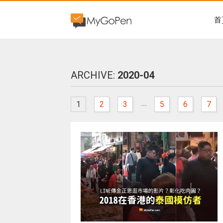
首
ARCHIVE:
2020-04
...
1
2
3
5
6
7