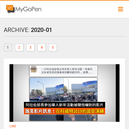
ARCHIVE:
2020-01
1
2
3
4
5
LINE