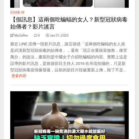
COVID-19
【假訊息】這兩個吃蝙蝠的女人？新型冠狀病毒
始傳者？影片謠言
MyGoPen
0
Jan 31, 2020
最近 LINE 流傳一段影片訊息，謠言描述「這兩個吃蝙蝠的女人就
是武漢新型冠狀病毒的始傳者」，還有「現正在重病室搶救，痛苦
萬分」的說法，畫面則是中國女子介紹吃蝙蝠的內容。實際上這是
誤導的影片訊息，是旅遊節目主持人 2016 在帛琉拍攝的，只是新
型冠狀病毒疫情爆發後，以前的節目片段被重新上傳，除了不是...
更多內容