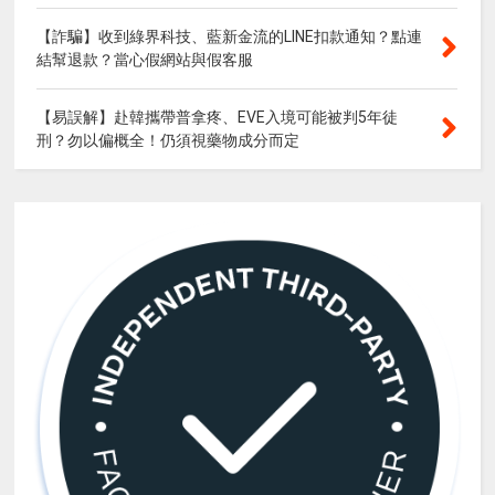
【詐騙】收到綠界科技、藍新金流的LINE扣款通知？點連
結幫退款？當心假網站與假客服
【易誤解】赴韓攜帶普拿疼、EVE入境可能被判5年徒
刑？勿以偏概全！仍須視藥物成分而定