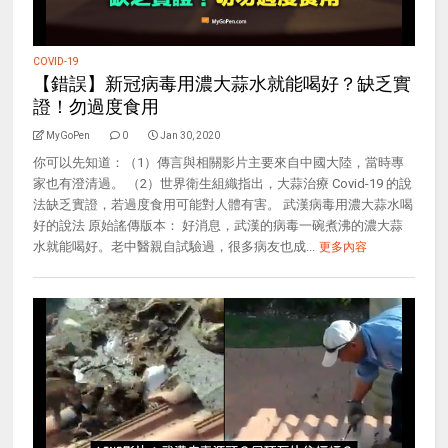
COVID-19
【錯誤】新冠病毒用濃大蒜水就能喝好？缺乏實
證！勿過度食用
MyGoPen
0
Jan 30, 2020
你可以先知道：（1）傳言與相關影片主要來自中國大陸，當時專
家也有澄清過。 （2）世界衛生組織指出，大蒜治療 Covid-19 的說
法缺乏實證，若過度食用可能對人體有害。 武漢病毒用濃大蒜水喝
好的說法 原始謠傳版本： 好消息，武漢的病毒一碗煮沸的濃大蒜
水就能喝好。老中醫親自試驗過，很多病友也成...
更多內容