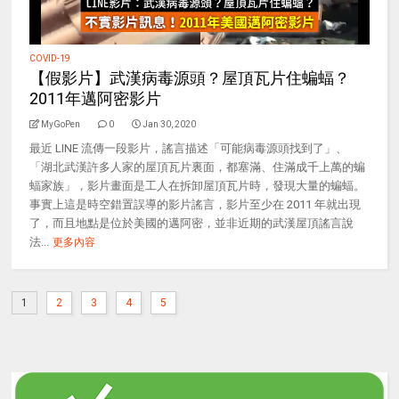
COVID-19
【假影片】武漢病毒源頭？屋頂瓦片住蝙蝠？
2011年邁阿密影片
MyGoPen
0
Jan 30, 2020
最近 LINE 流傳一段影片，謠言描述「可能病毒源頭找到了」、
「湖北武漢許多人家的屋頂瓦片裏面，都塞滿、住滿成千上萬的蝙
蝠家族」，影片畫面是工人在拆卸屋頂瓦片時，發現大量的蝙蝠。
事實上這是時空錯置誤導的影片謠言，影片至少在 2011 年就出現
了，而且地點是位於美國的邁阿密，並非近期的武漢屋頂謠言說
法...
更多內容
1
2
3
4
5