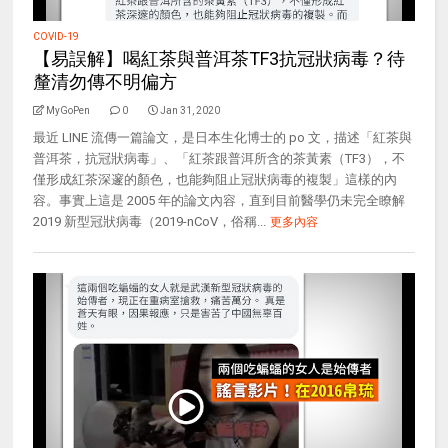
COVID-19
【易誤解】喝紅茶與普洱茶TF3抗冠狀病毒？待
釐清勿傳不明偏方
MyGoPen
0
Jan 31, 2020
最近 LINE 流傳一篇論文，是日本生化博士的 po 文，描述「紅茶與
普洱茶，抗冠狀病毒」、「紅茶跟普洱所含的茶黃素（TF3），不
僅形成紅茶深邃的顏色，也能夠阻止冠狀病毒的複製」這樣的內
容。事實上這是 2005 年的論文內容，直到目前醫學仍未完全瞭解
2019 新型冠狀病毒（2019-nCoV，俗稱...
更多內容