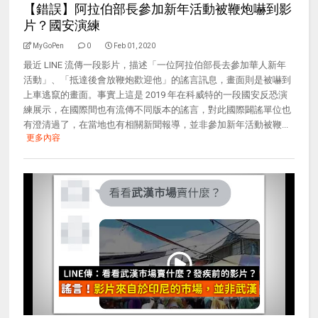
【錯誤】阿拉伯部長參加新年活動被鞭炮嚇到影
片？國安演練
MyGoPen
0
Feb 01, 2020
最近 LINE 流傳一段影片，描述「一位阿拉伯部長去參加華人新年
活動」、「抵達後會放鞭炮歡迎他」的謠言訊息，畫面則是被嚇到
上車逃竄的畫面。事實上這是 2019 年在科威特的一段國安反恐演
練展示，在國際間也有流傳不同版本的謠言，對此國際闢謠單位也
有澄清過了，在當地也有相關新聞報導，並非參加新年活動被鞭...
更多內容