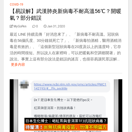
COVID-19
【易誤解】武漢肺炎新病毒不耐高溫56℃？開暖
氣？部分錯誤
MyGoPen
0
Jan 31, 2020
最近 LINE 持續流傳「好消息來了」、「新病毒不耐高溫。冠狀病
毒在56攝氏度、30分鐘就死亡了」、「新病毒怕酒精，醫用酒精消
毒是有效的」、「這個新型冠狀病毒在20度及以上的溫度時，它存
活的時間很短。所以說人在家裡時，可以把暖氣和空調都開著」的
說法。事實上這有部分說法是錯誤的謠言，也很容易讓民眾誤解...
更多內容