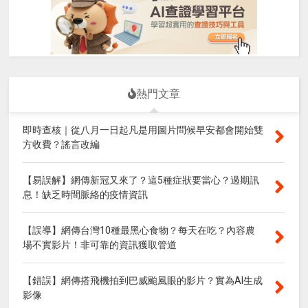
熱門文章
即時查核｜從八月一日起凡是用圖片問候早安都會開始雙
方收費？謠言改編
【易誤解】網傳新冠又來了？這5種症狀要當心？過期訊
息！缺乏時間脈絡的疫情資訊
【誤導】網傳台灣10種最黑心食物？每天在吃？內容農
場不實影片！非可靠的資訊獲取管道
【錯誤】網傳搭飛機拍到巴威颱風眼的影片？實為AI生成
影像