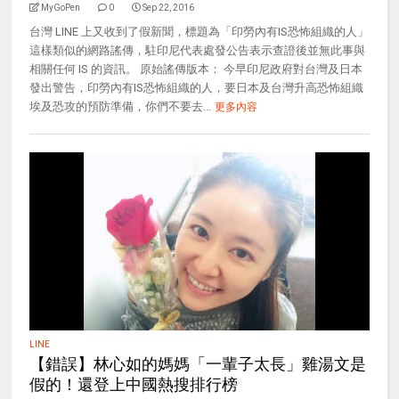
MyGoPen
0
Sep 22, 2016
台灣 LINE 上又收到了假新聞，標題為「印勞內有IS恐怖組織的人」
這樣類似的網路謠傳，駐印尼代表處發公告表示查證後並無此事與
相關任何 IS 的資訊。 原始謠傳版本： 今早印尼政府對台灣及日本
發出警告，印勞內有IS恐怖組織的人，要日本及台灣升高恐怖組織
埃及恐攻的預防準備，你們不要去...
更多內容
LINE
【錯誤】林心如的媽媽「一輩子太長」雞湯文是
假的！還登上中國熱搜排行榜