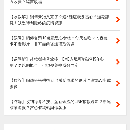
方收費？謠言改編
【易誤解】網傳新冠又來了？這5種症狀要當心？過期訊
息！缺乏時間脈絡的疫情資訊
【誤導】網傳台灣10種最黑心食物？每天在吃？內容農
場不實影片！非可靠的資訊獲取管道
【易誤解】赴韓攜帶普拿疼、EVE入境可能被判5年徒
刑？勿以偏概全！仍須視藥物成分而定
【錯誤】網傳搭飛機拍到巴威颱風眼的影片？實為AI生成
影像
【詐騙】收到綠界科技、藍新金流的LINE扣款通知？點連
結幫退款？當心假網站與假客服