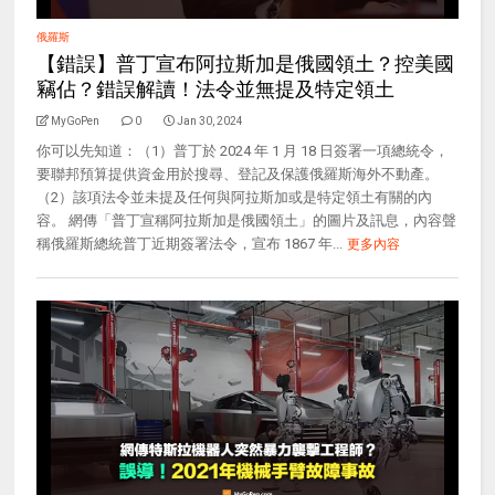
俄羅斯
【錯誤】普丁宣布阿拉斯加是俄國領土？控美國
竊佔？錯誤解讀！法令並無提及特定領土
MyGoPen
0
Jan 30, 2024
你可以先知道：（1）普丁於 2024 年 1 月 18 日簽署一項總統令，
要聯邦預算提供資金用於搜尋、登記及保護俄羅斯海外不動產。
（2）該項法令並未提及任何與阿拉斯加或是特定領土有關的內
容。 網傳「普丁宣稱阿拉斯加是俄國領土」的圖片及訊息，內容聲
稱俄羅斯總統普丁近期簽署法令，宣布 1867 年...
更多內容