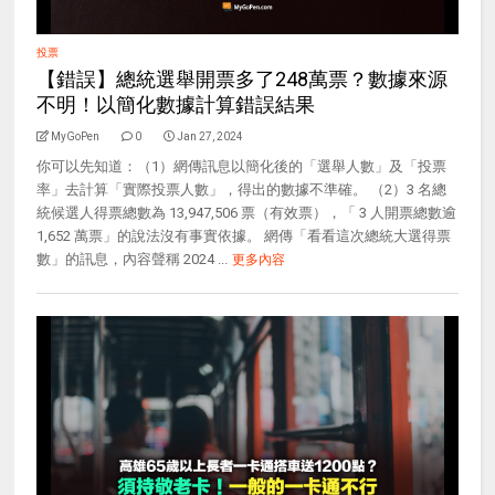
投票
【錯誤】總統選舉開票多了248萬票？數據來源
不明！以簡化數據計算錯誤結果
MyGoPen
0
Jan 27, 2024
你可以先知道：（1）網傳訊息以簡化後的「選舉人數」及「投票
率」去計算「實際投票人數」，得出的數據不準確。 （2）3 名總
統候選人得票總數為 13,947,506 票（有效票），「 3 人開票總數逾
1,652 萬票」的說法沒有事實依據。 網傳「看看這次總統大選得票
數」的訊息，內容聲稱 2024 ...
更多內容