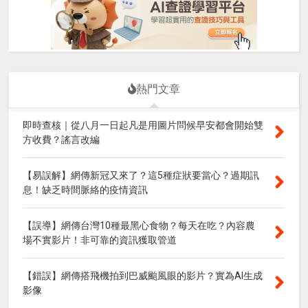
熱門文章
即時查核｜從八月一日起凡是用圖片問候早安都會開始雙
方收費？謠言改編
【易誤解】網傳新冠又來了？這5種症狀要當心？過期訊
息！缺乏時間脈絡的疫情資訊
【誤導】網傳台灣10種最黑心食物？每天在吃？內容農
場不實影片！非可靠的資訊獲取管道
【錯誤】網傳搭飛機拍到巴威颱風眼的影片？實為AI生成
影像