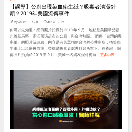
【誤導】公廁出現染血衛生紙？吸毒者清潔針
頭？2019年美國流傳事件
MyGoPen
0
Jan 31, 2024
你可以先知道：網傳照片拍攝於 2019 年 9 月，地點是美國華盛頓
州雅基馬縣一家沃爾瑪超市的公廁，與台灣無關。 網傳「台灣的毒
廁紙」的照片及訊息，內容是有民眾拍到台灣的公共廁所，捲筒衛
生紙上出現斑斑血跡，聲稱是吸毒者處理針頭所留下。經查證，網
傳照片拍攝於 2019 年 9 月，美國一名網友妮可梅迪...
更多內容