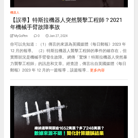
機器人
【誤導】特斯拉機器人突然襲擊工程師？2021
年機械手臂故障事故
MyGoPen
0
Jan 27, 2024
你可以先知道：（1）傳言的來源為英國媒體《每日郵報》2023 年
12 月的報導。 （2）特斯拉機器人襲擊工程師的事件的確存在，但
實際狀況是機械手臂發生故障。 網傳「驚悚！特斯拉機器人突然暴
力襲擊工程師」的訊息和文章。經查證，傳言出自英國媒體《每日
郵報》2023 年 12 月的一篇報導，該篇報導...
更多內容