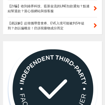
【詐騙】收到綠界科技、藍新金流的LINE扣款通知？點連
結幫退款？當心假網站與假客服
【易誤解】赴韓攜帶普拿疼、EVE入境可能被判5年徒
刑？勿以偏概全！仍須視藥物成分而定