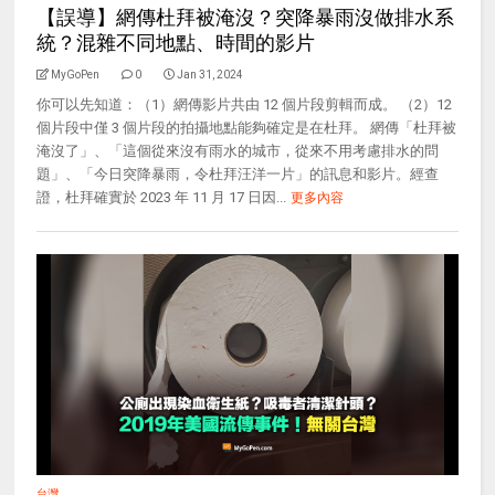
【誤導】網傳杜拜被淹沒？突降暴雨沒做排水系
統？混雜不同地點、時間的影片
MyGoPen
0
Jan 31, 2024
你可以先知道：（1）網傳影片共由 12 個片段剪輯而成。 （2）12
個片段中僅 3 個片段的拍攝地點能夠確定是在杜拜。 網傳「杜拜被
淹沒了」、「這個從來沒有雨水的城市，從來不用考慮排水的問
題」、「今日突降暴雨，令杜拜汪洋一片」的訊息和影片。經查
證，杜拜確實於 2023 年 11 月 17 日因...
更多內容
台灣