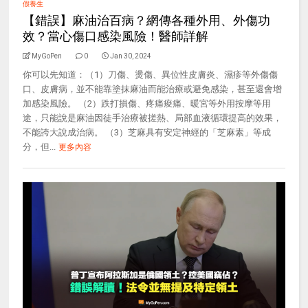
假養生
【錯誤】麻油治百病？網傳各種外用、外傷功
效？當心傷口感染風險！醫師詳解
MyGoPen
0
Jan 30, 2024
你可以先知道：（1）刀傷、燙傷、異位性皮膚炎、濕疹等外傷傷
口、皮膚病，並不能靠塗抹麻油而能治療或避免感染，甚至還會增
加感染風險。 （2）跌打損傷、疼痛痠痛、暖宮等外用按摩等用
途，只能說是麻油因徒手治療被搓熱、局部血液循環提高的效果，
不能誇大說成治病。 （3）芝麻具有安定神經的「芝麻素」等成
分，但...
更多內容