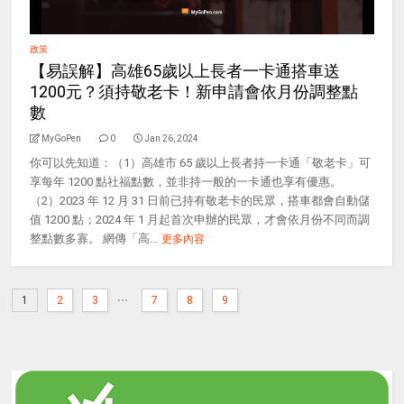
政策
【易誤解】高雄65歲以上長者一卡通搭車送
1200元？須持敬老卡！新申請會依月份調整點
數
MyGoPen
0
Jan 26, 2024
你可以先知道：（1）高雄市 65 歲以上長者持一卡通「敬老卡」可
享每年 1200 點社福點數，並非持一般的一卡通也享有優惠。
（2）2023 年 12 月 31 日前已持有敬老卡的民眾，搭車都會自動儲
值 1200 點；2024 年 1 月起首次申辦的民眾，才會依月份不同而調
整點數多寡。 網傳「高...
更多內容
...
1
2
3
7
8
9