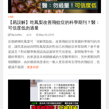
LINE
【易誤解】吃鳳梨改善飛蚊症的科學期刊？醫：
可信度低勿過量
MyGoPen
0
May 30, 2019
近期網傳吃鳳梨可「溶解黑點點」改善飛蚊症登美國科學期刊的消
息，讓民眾紛紛詢問吃鳳梨真的對自己的飛蚊症有幫助嗎？會不會
是謠言？對此醫學教授認為該篇研究可信度低，新聞報導中的「美
國科學期刊」的來源並非相關權威的大型醫學期刊，另外實際詢問
相關醫師，由於糖尿病患者比一般人更容易有生理性的飛蚊症，也
建議不能因...
更多內容