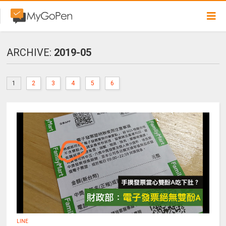
ARCHIVE:
2019-05
1
2
3
4
5
6
LINE