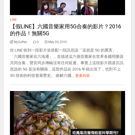
LINE
【假LINE】六國音樂家用5G合奏的影片？2016
的作品！無關5G
MyGoPen
0
May 30, 2019
你 LINE 收到一段影片並搭配一段訊息說「這就是 5G 的厲害」、
「六國音樂家在六地通」，並描述這六個音樂家在世界各國用樂器
共同合奏，聲音同步傳輸沒有任何延遲。事實上這段影片跟謠言訊
息說的 5G 並沒有關係，這部作品在 2016 年就出現了，也對不上
5G 技術的科技發展歷史。 曲解六國...
更多內容