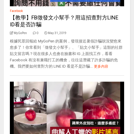
Facebook
【教學】FB徵發文小幫手？用這招查對方LINE
ID看是否詐騙
MyGoPen
0
May 31, 2019
根據民眾回報給 MyGoPen 的案例，發現接近暑假詐騙狀況變愈來
愈多了！你常看到「徵發文小幫手」、「貼文小幫手」這類的社群
貼文留言嗎？現在很多人也會在臉書和 IG 上面找工作，看看
Facebook 有沒有兼職打工的機會，往往這潛藏了許多詐騙的危
機。我們要如何查對方的 LINE ID 看是不是詐騙...
更多內容