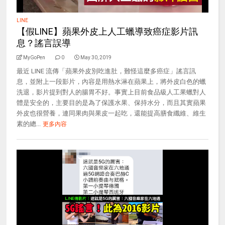
LINE
【假LINE】蘋果外皮上人工蠟導致癌症影片訊
息？謠言誤導
MyGoPen
0
May 30, 2019
最近 LINE 流傳「蘋果外皮別吃進肚，難怪這麼多癌症」謠言訊
息，並附上一段影片，內容是用熱水淋在蘋果上，將外皮白色的蠟
洗退，影片提到對人的腸胃不好。事實上目前食品級人工果蠟對人
體是安全的，主要目的是為了保護水果、保持水分，而且其實蘋果
外皮也很營養，連同果肉與果皮一起吃，還能提高膳食纖維、維生
素的總...
更多內容