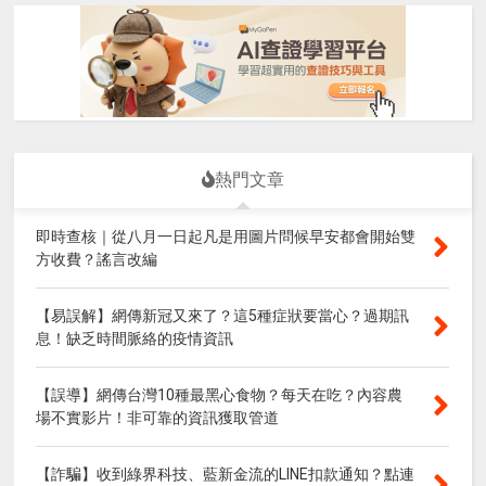
熱門文章
即時查核｜從八月一日起凡是用圖片問候早安都會開始雙
方收費？謠言改編
【易誤解】網傳新冠又來了？這5種症狀要當心？過期訊
息！缺乏時間脈絡的疫情資訊
【誤導】網傳台灣10種最黑心食物？每天在吃？內容農
場不實影片！非可靠的資訊獲取管道
【詐騙】收到綠界科技、藍新金流的LINE扣款通知？點連