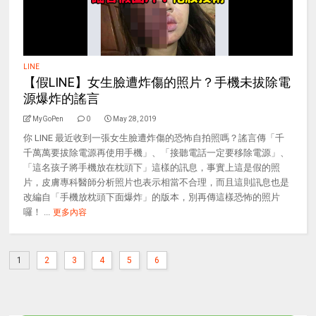
LINE
【假LINE】女生臉遭炸傷的照片？手機未拔除電
源爆炸的謠言
MyGoPen
0
May 28, 2019
你 LINE 最近收到一張女生臉遭炸傷的恐怖自拍照嗎？謠言傳「千
千萬萬要拔除電源再使用手機」、「接聽電話一定要移除電源」、
「這名孩子將手機放在枕頭下」這樣的訊息，事實上這是假的照
片，皮膚專科醫師分析照片也表示相當不合理，而且這則訊息也是
改編自「手機放枕頭下面爆炸」的版本，別再傳這樣恐怖的照片
囉！ ...
更多內容
1
2
3
4
5
6