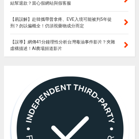
結幫退款？當心假網站與假客服
【易誤解】赴韓攜帶普拿疼、EVE入境可能被判5年徒
刑？勿以偏概全！仍須視藥物成分而定
【誤導】網傳41分鐘理性分析台灣毒油事件影片？夾雜
虛構描述！AI農場頻道影片