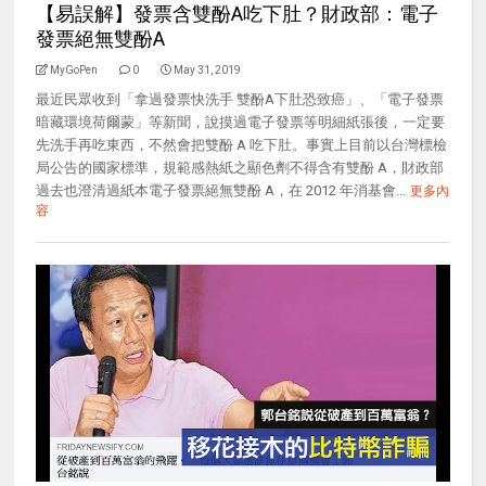
【易誤解】發票含雙酚A吃下肚？財政部：電子
發票絕無雙酚A
MyGoPen
0
May 31, 2019
最近民眾收到「拿過發票快洗手 雙酚A下肚恐致癌」、「電子發票
暗藏環境荷爾蒙」等新聞，說摸過電子發票等明細紙張後，一定要
先洗手再吃東西，不然會把雙酚 A 吃下肚。事實上目前以台灣標檢
局公告的國家標準，規範感熱紙之顯色劑不得含有雙酚 A，財政部
過去也澄清過紙本電子發票絕無雙酚 A，在 2012 年消基會...
更多內
容