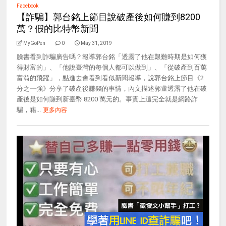
Facebook
【詐騙】郭台銘上節目說破產後如何賺到8200
萬？假的比特幣新聞
MyGoPen
0
May 31, 2019
臉書看到詐騙廣告嗎？報導郭台銘「透露了他在艱難時期是如何獲
得財富的」、「他說臺灣的每個人都可以做到」、「從破產到百萬
富翁的飛躍」，點進去會看到看似新聞報導，說郭台銘上節目《2
分之一強》分享了破產後賺錢的事情，內文描述郭董透露了他在破
產後是如何賺到新臺幣 8200 萬元的。事實上這完全就是網路詐
騙，藉...
更多內容