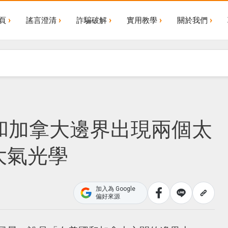
頁
謠言澄清
詐騙破解
實用教學
關於我們
國和加拿大邊界出現兩個太
大氣光學
加入為 Google
偏好來源