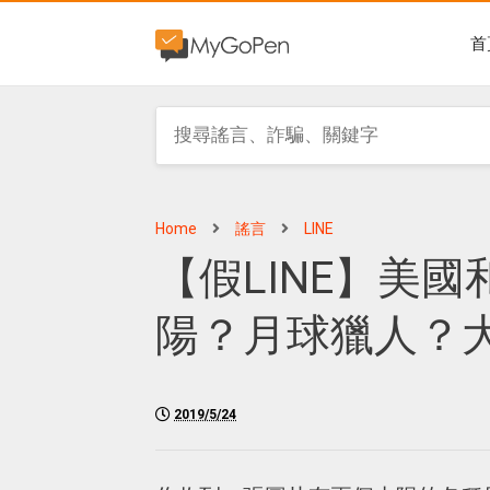
首
Home
謠言
LINE
【假LINE】美
陽？月球獵人？
2019/5/24