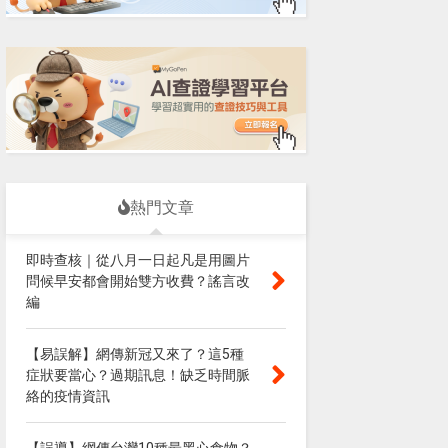
熱門文章
即時查核｜從八月一日起凡是用圖片
問候早安都會開始雙方收費？謠言改
編
【易誤解】網傳新冠又來了？這5種
症狀要當心？過期訊息！缺乏時間脈
絡的疫情資訊