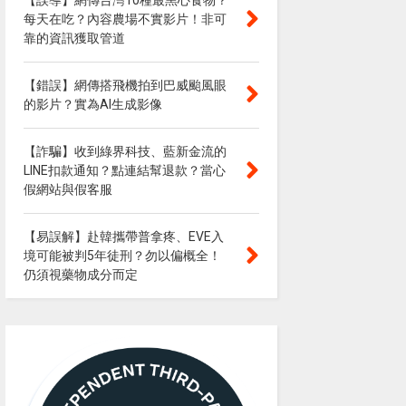
【誤導】網傳台灣10種最黑心食物？
每天在吃？內容農場不實影片！非可
靠的資訊獲取管道
【錯誤】網傳搭飛機拍到巴威颱風眼
的影片？實為AI生成影像
【詐騙】收到綠界科技、藍新金流的
LINE扣款通知？點連結幫退款？當心
假網站與假客服
【易誤解】赴韓攜帶普拿疼、EVE入
境可能被判5年徒刑？勿以偏概全！
仍須視藥物成分而定