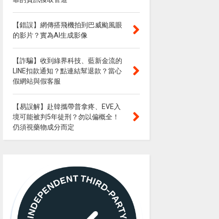
【錯誤】網傳搭飛機拍到巴威颱風眼
的影片？實為AI生成影像
【詐騙】收到綠界科技、藍新金流的
LINE扣款通知？點連結幫退款？當心
假網站與假客服
【易誤解】赴韓攜帶普拿疼、EVE入
境可能被判5年徒刑？勿以偏概全！
仍須視藥物成分而定