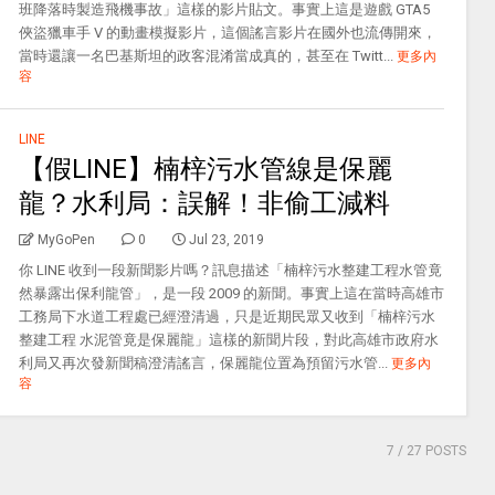
班降落時製造飛機事故」這樣的影片貼文。事實上這是遊戲 GTA5
俠盜獵車手 V 的動畫模擬影片，這個謠言影片在國外也流傳開來，
當時還讓一名巴基斯坦的政客混淆當成真的，甚至在 Twitt...
更多內
容
LINE
【假LINE】楠梓污水管線是保麗
龍？水利局：誤解！非偷工減料
MyGoPen
0
Jul 23, 2019
你 LINE 收到一段新聞影片嗎？訊息描述「楠梓污水整建工程水管竟
然暴露出保利龍管」，是一段 2009 的新聞。事實上這在當時高雄市
工務局下水道工程處已經澄清過，只是近期民眾又收到「楠梓污水
整建工程 水泥管竟是保麗龍」這樣的新聞片段，對此高雄市政府水
利局又再次發新聞稿澄清謠言，保麗龍位置為預留污水管...
更多內
容
7
/ 27 POSTS