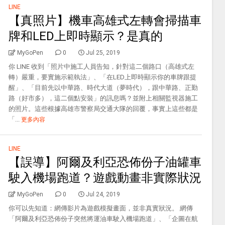
LINE
【真照片】機車高雄式左轉會掃描車
牌和LED上即時顯示？是真的
MyGoPen
0
Jul 25, 2019
你 LINE 收到「照片中施工人員告知，針對這二個路口（高雄式左
轉）嚴重，要實施示範執法」、「在LED上即時顯示你的車牌跟提
醒」、「目前先以中華路、時代大道（夢時代），跟中華路、正勤
路（好市多），這二個點安裝」的訊息嗎？並附上相關監視器施工
的照片。這些根據高雄市警察局交通大隊的回覆，事實上這些都是
「...
更多內容
LINE
【誤導】阿爾及利亞恐佈份子油罐車
駛入機場跑道？遊戲動畫非實際狀況
MyGoPen
0
Jul 24, 2019
你可以先知道：網傳影片為遊戲模擬畫面，並非真實狀況。 網傳
「阿爾及利亞恐佈份子突然將運油車駛入機場跑道」、「企圖在航