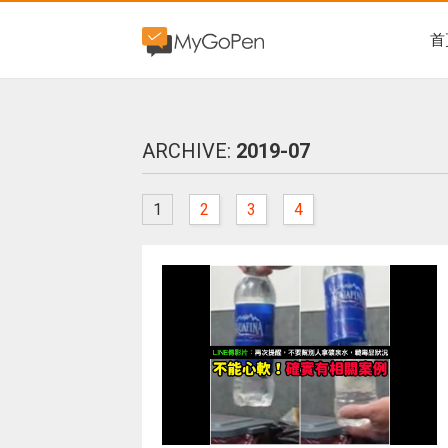
首
ARCHIVE:
2019-07
1
2
3
4