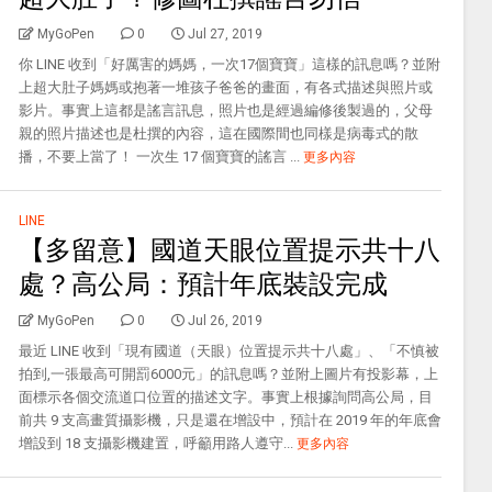
MyGoPen
0
Jul 27, 2019
你 LINE 收到「好厲害的媽媽，一次17個寶寶」這樣的訊息嗎？並附
上超大肚子媽媽或抱著一堆孩子爸爸的畫面，有各式描述與照片或
影片。事實上這都是謠言訊息，照片也是經過編修後製過的，父母
親的照片描述也是杜撰的內容，這在國際間也同樣是病毒式的散
播，不要上當了！ 一次生 17 個寶寶的謠言 ...
更多內容
LINE
【多留意】國道天眼位置提示共十八
處？高公局：預計年底裝設完成
MyGoPen
0
Jul 26, 2019
最近 LINE 收到「現有國道（天眼）位置提示共十八處」、「不慎被
拍到,一張最高可開罰6000元」的訊息嗎？並附上圖片有投影幕，上
面標示各個交流道口位置的描述文字。事實上根據詢問高公局，目
前共 9 支高畫質攝影機，只是還在增設中，預計在 2019 年的年底會
增設到 18 支攝影機建置，呼籲用路人遵守...
更多內容