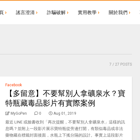
頁
謠言澄清
詐騙破解
實用教學
關於我們
7
/ 27 POSTS
Facebook
【多留意】不要幫別人拿礦泉水？寶
特瓶藏毒品影片有實際案例
MyGoPen
0
Aug 01, 2019
最近 LINE 或臉書收到「再次提醒，不要幫別人拿礦泉水」這樣的訊
息嗎？並附上一段影片展示寶特瓶從旁邊打開，有類似毒品或非法
藥物藏在標籤封面後面，水瓶上下搖分隔的設計。事實上這段影片