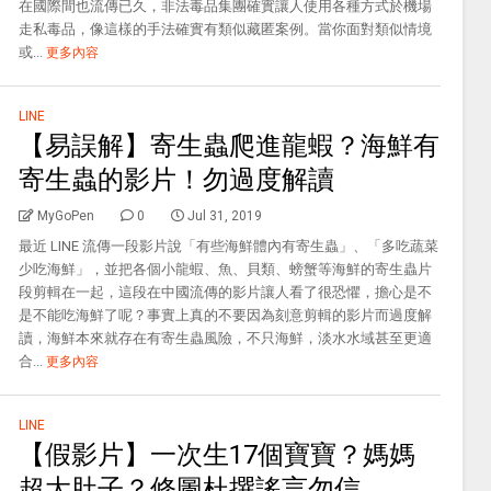
在國際間也流傳已久，非法毒品集團確實讓人使用各種方式於機場
走私毒品，像這樣的手法確實有類似藏匿案例。當你面對類似情境
或...
更多內容
LINE
【易誤解】寄生蟲爬進龍蝦？海鮮有
寄生蟲的影片！勿過度解讀
MyGoPen
0
Jul 31, 2019
最近 LINE 流傳一段影片說「有些海鮮體內有寄生蟲」、「多吃蔬菜
少吃海鮮」，並把各個小龍蝦、魚、貝類、螃蟹等海鮮的寄生蟲片
段剪輯在一起，這段在中國流傳的影片讓人看了很恐懼，擔心是不
是不能吃海鮮了呢？事實上真的不要因為刻意剪輯的影片而過度解
讀，海鮮本來就存在有寄生蟲風險，不只海鮮，淡水水域甚至更適
合...
更多內容
LINE
【假影片】一次生17個寶寶？媽媽
超大肚子？修圖杜撰謠言勿信