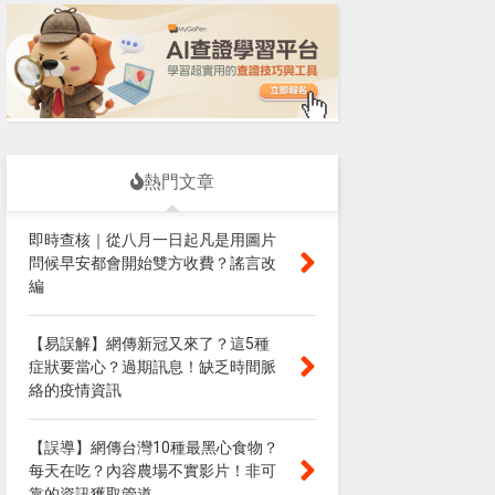
熱門文章
即時查核｜從八月一日起凡是用圖片
問候早安都會開始雙方收費？謠言改
編
【易誤解】網傳新冠又來了？這5種
症狀要當心？過期訊息！缺乏時間脈
絡的疫情資訊
【誤導】網傳台灣10種最黑心食物？
每天在吃？內容農場不實影片！非可
靠的資訊獲取管道