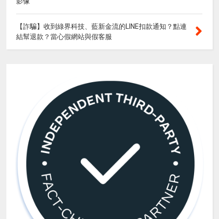
影像
【詐騙】收到綠界科技、藍新金流的LINE扣款通知？點連
結幫退款？當心假網站與假客服