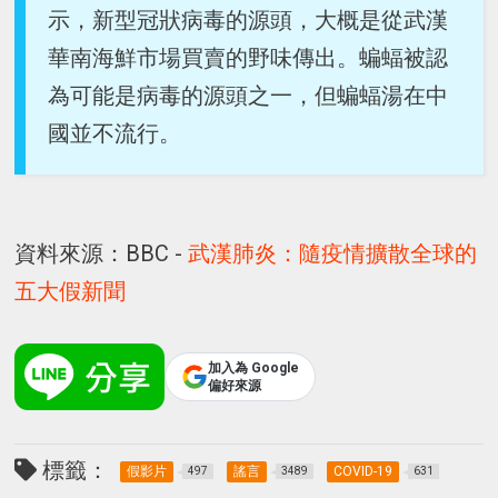
示，新型冠狀病毒的源頭，大概是從武漢
華南海鮮市場買賣的野味傳出。蝙蝠被認
為可能是病毒的源頭之一，但蝙蝠湯在中
國並不流行。
資料來源：BBC -
武漢肺炎：隨疫情擴散全球的
五大假新聞
加入為 Google
偏好來源
標籤：
假影片
謠言
COVID-19
497
3489
631