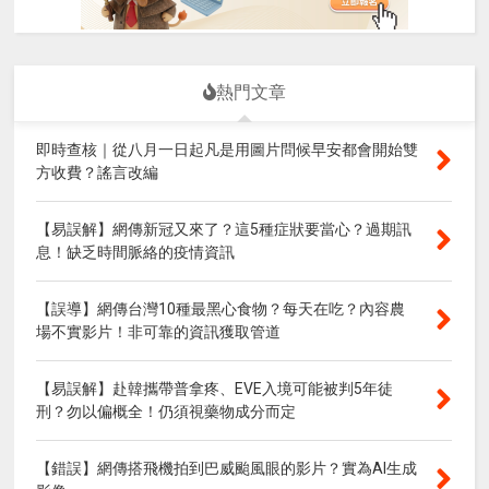
熱門文章
即時查核｜從八月一日起凡是用圖片問候早安都會開始雙
方收費？謠言改編
【易誤解】網傳新冠又來了？這5種症狀要當心？過期訊
息！缺乏時間脈絡的疫情資訊
【誤導】網傳台灣10種最黑心食物？每天在吃？內容農
場不實影片！非可靠的資訊獲取管道
【易誤解】赴韓攜帶普拿疼、EVE入境可能被判5年徒
刑？勿以偏概全！仍須視藥物成分而定
【錯誤】網傳搭飛機拍到巴威颱風眼的影片？實為AI生成