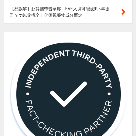
【易誤解】赴韓攜帶普拿疼、EVE入境可能被判5年徒
刑？勿以偏概全！仍須視藥物成分而定