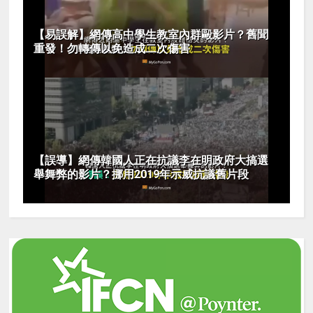
【易誤解】網傳高中學生教室內群毆影片？舊聞
重發！勿轉傳以免造成二次傷害
【誤導】網傳韓國人正在抗議李在明政府大搞選
舉舞弊的影片？挪用2019年示威抗議舊片段