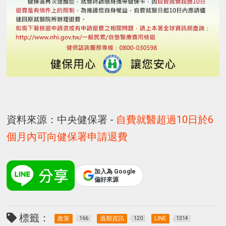
資料來源：中央健保署 -
自費就醫超過10日於6
個月內可向健保署申請退費
加入為 Google
偏好來源
標籤：
政策
過期資訊
LINE
166
120
1314