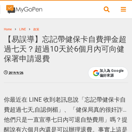
Home
LINE
政策
【易誤導】忘記帶健保卡自費押金超
過七天？超過10天於6個月內可向健
保署申請退費
加入為 Google
2019/9/26
偏好來源
你最近在 LINE 收到老訊息說「忘記帶健保卡自
費超過七天,自認倒楣」、「健保局真的很奸詐…
他們只是一直宣導七日內可退自墊費用」嗎？提
醒說有六個月內還是可以辦理退費。事實上這是