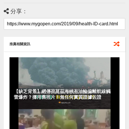
分享：
推薦相關資訊
【缺乏背景】網傳荷莫茲海峽有油輪偏離航線觸
雷爆炸？挪用舊照片！無任何實質證據佐證