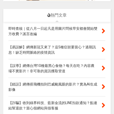
熱門文章
即時查核｜從八月一日起凡是用圖片問候早安都會開始雙
方收費？謠言改編
【易誤解】網傳新冠又來了？這5種症狀要當心？過期訊
息！缺乏時間脈絡的疫情資訊
【誤導】網傳台灣10種最黑心食物？每天在吃？內容農
場不實影片！非可靠的資訊獲取管道
【錯誤】網傳搭飛機拍到巴威颱風眼的影片？實為AI生成
影像
【詐騙】收到綠界科技、藍新金流的LINE扣款通知？點連
結幫退款？當心假網站與假客服