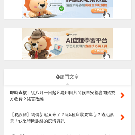
熱門文章
即時查核｜從八月一日起凡是用圖片問候早安都會開始雙
方收費？謠言改編
【易誤解】網傳新冠又來了？這5種症狀要當心？過期訊
息！缺乏時間脈絡的疫情資訊