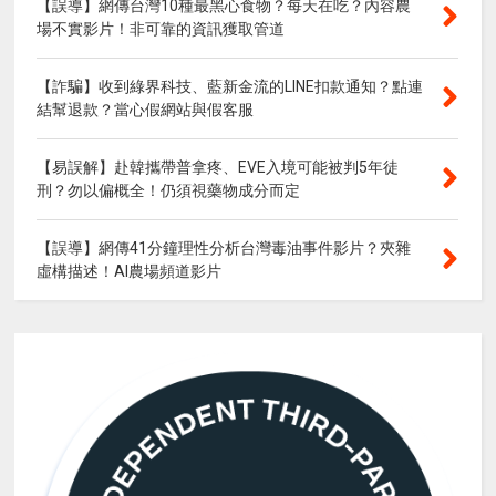
【誤導】網傳台灣10種最黑心食物？每天在吃？內容農
場不實影片！非可靠的資訊獲取管道
【詐騙】收到綠界科技、藍新金流的LINE扣款通知？點連
結幫退款？當心假網站與假客服
【易誤解】赴韓攜帶普拿疼、EVE入境可能被判5年徒
刑？勿以偏概全！仍須視藥物成分而定
【誤導】網傳41分鐘理性分析台灣毒油事件影片？夾雜
虛構描述！AI農場頻道影片