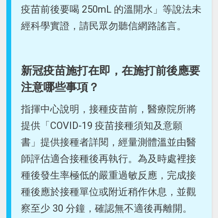
疫苗前後要喝 250mL 的溫開水」等說法未
經科學實證，請民眾勿聽信網路謠言。
新冠疫苗施打在即，在施打前後應要
注意哪些事項？
指揮中心說明，接種疫苗前，醫療院所將
提供「COVID-19 疫苗接種須知及意願
書」提供接種者詳閱，經量測體溫並由醫
師評估適合接種後再執行。為及時處裡接
種後發生率極低的嚴重過敏反應，完成接
種後應於接種單位或附近稍作休息，並觀
察至少 30 分鐘，確認無不適後再離開。