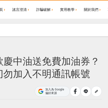
頁
謠言澄清
詐騙破解
實用教學
關於我們
歡慶中油送免費加油券？
切勿加入不明通訊帳號
加入為 Google
偏好來源