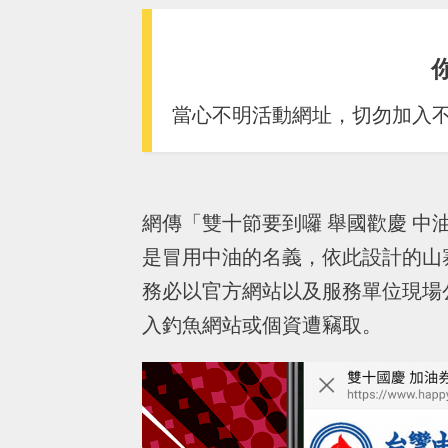
當心不明活動網址，切勿加入不明 
網傳「雙十節要到囉 舉國歡慶 
是冒用中油的名義，依此設計的山
務必以官方網站以及服務單位現場公
入釣魚網站或個資遭竊取。