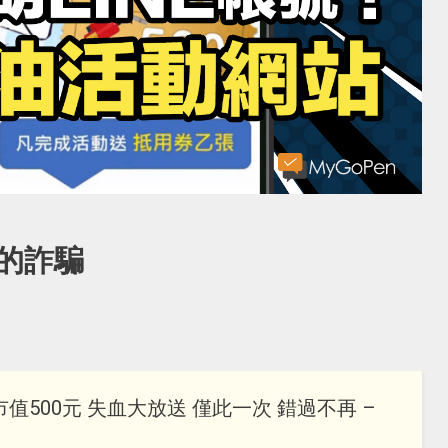
的詐騙
市值500元 失血大放送 僅此一次 錯過不再 –