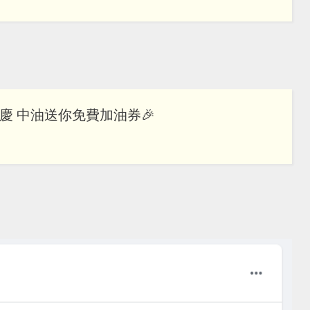
慶 中油送你免費加油券🎉