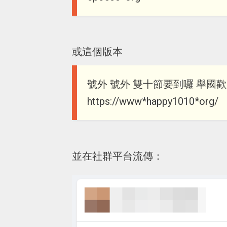
或這個版本
號外 號外 雙十節要到囉 舉國歡
https://www*happy1010*org/
並在社群平台流傳：