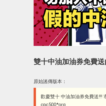
雙十中油加油券免費送
原始謠傳版本：
歡慶雙十 中油加油券免費送!!! 
cpc500*org