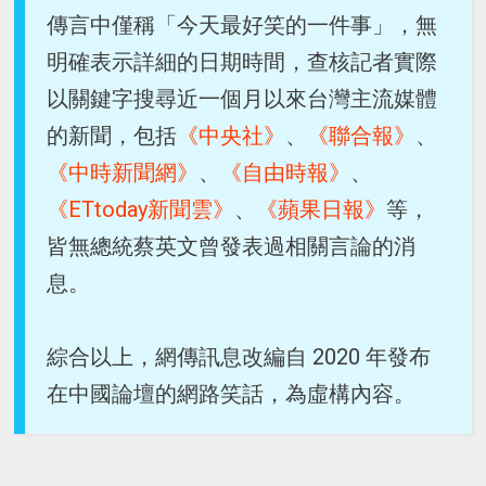
傳言中僅稱「今天最好笑的一件事」，無
明確表示詳細的日期時間，查核記者實際
以關鍵字搜尋近一個月以來台灣主流媒體
的新聞，包括
《中央社》
、
《聯合報》
、
《中時新聞網》
、
《自由時報》
、
《ETtoday新聞雲》
、
《蘋果日報》
等，
皆無總統蔡英文曾發表過相關言論的消
息。
綜合以上，網傳訊息改編自 2020 年發布
在中國論壇的網路笑話，為虛構內容。