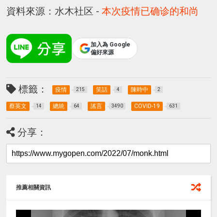
資料來源：水木社区 -
本次疫情已确诊的和尚
加入為 Google
偏好來源
標籤：
疫情
笑話
陳時中
215
4
2
蔡英文
總統
謠言
COVID-19
14
64
3490
631
分享：
推薦相關資訊