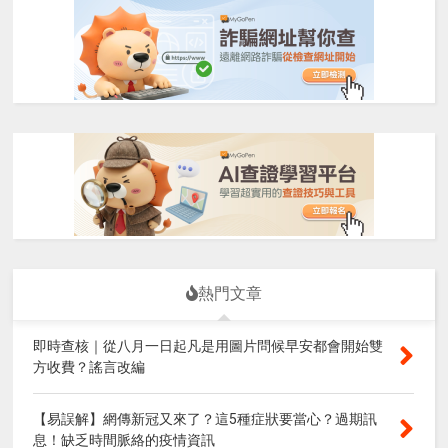
熱門文章
即時查核｜從八月一日起凡是用圖片問候早安都會開始雙
方收費？謠言改編
【易誤解】網傳新冠又來了？這5種症狀要當心？過期訊
息！缺乏時間脈絡的疫情資訊