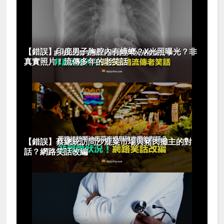
【錯誤】印度男子胸腔內有蟑螂？X光照曝光？非
真實照片！流傳多年的老笑話
【錯誤】蔡總統訪問沙鹿菜市場與豬肉攤主的對
話？網路笑話改編