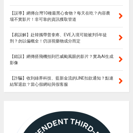
【誤導】網傳台灣10種最黑心食物？每天在吃？內容農
場不實影片！非可靠的資訊獲取管道
【易誤解】赴韓攜帶普拿疼、EVE入境可能被判5年徒
刑？勿以偏概全！仍須視藥物成分而定
【錯誤】網傳搭飛機拍到巴威颱風眼的影片？實為AI生成
影像
【詐騙】收到綠界科技、藍新金流的LINE扣款通知？點連
結幫退款？當心假網站與假客服