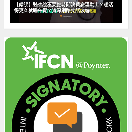
【錯誤】醫生說不要把時間浪費在運動上？想活
得更久就睡午覺？資深網路笑話改編