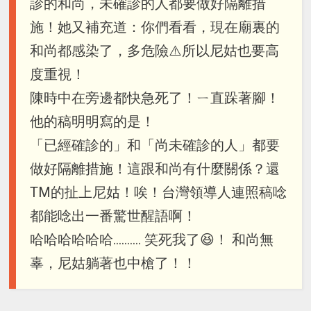
診的和尚，未確診的人都要做好隔離措
施！她又補充道：你們看看，現在廟裏的
和尚都感染了，多危險⚠️所以尼姑也要高
度重視！
陳時中在旁邊都快急死了！ㄧ直跺著腳！
他的稿明明寫的是！
「已經確診的」和「尚未確診的人」都要
做好隔離措施！這跟和尚有什麼關係？還
TM的扯上尼姑！唉！台灣領導人連照稿唸
都能唸出一番驚世醒語啊！
哈哈哈哈哈哈………. 笑死我了😆！ 和尚無
辜，尼姑躺著也中槍了！！