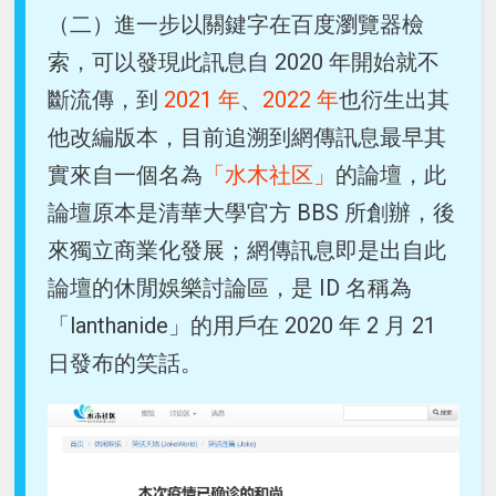
（二）進一步以關鍵字在百度瀏覽器檢
索，可以發現此訊息自 2020 年開始就不
斷流傳，到
2021 年
、
2022 年
也衍生出其
他改編版本，目前追溯到網傳訊息最早其
實來自一個名為
「水木社区」
的論壇，此
論壇原本是清華大學官方 BBS 所創辦，後
來獨立商業化發展；網傳訊息即是出自此
論壇的休閒娛樂討論區，是 ID 名稱為
「lanthanide」的用戶在 2020 年 2 月 21
日發布的笑話。