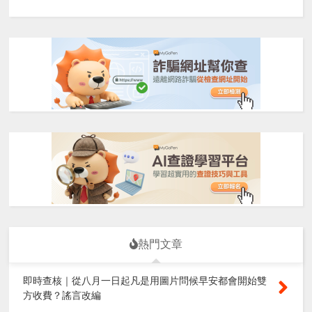
熱門文章
即時查核｜從八月一日起凡是用圖片問候早安都會開始雙
方收費？謠言改編