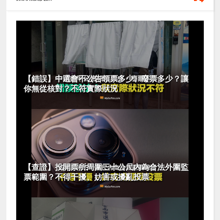
【錯誤】中選會不公告領票多少、廢票多少？讓
你無從核對？不符實際狀況
【查證】投開票所周圍三十公尺內為合法外圍監
票範圍？不得干擾、妨害或擾亂投票