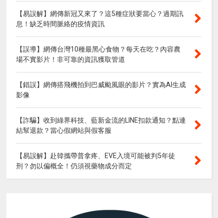
【易誤解】網傳新冠又來了？這5種症狀要當心？過期訊
息！缺乏時間脈絡的疫情資訊
【誤導】網傳台灣10種最黑心食物？每天在吃？內容農
場不實影片！非可靠的資訊獲取管道
【錯誤】網傳搭飛機拍到巴威颱風眼的影片？實為AI生成
影像
【詐騙】收到綠界科技、藍新金流的LINE扣款通知？點連
結幫退款？當心假網站與假客服
【易誤解】赴韓攜帶普拿疼、EVE入境可能被判5年徒
刑？勿以偏概全！仍須視藥物成分而定