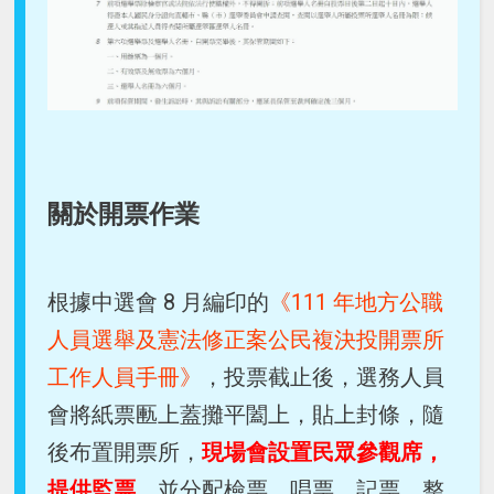
關於開票作業
根據中選會 8 月編印的
《111 年地方公職
人員選舉及憲法修正案公民複決投開票所
工作人員手冊》
，投票截止後，選務人員
會將紙票匭上蓋攤平闔上，貼上封條，隨
後布置開票所，
現場會設置民眾參觀席，
提供監票
，並分配檢票、唱票、記票、整