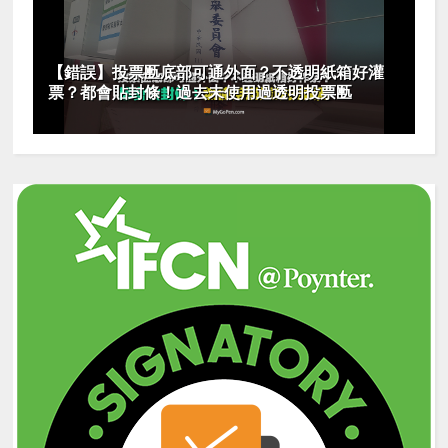
【錯誤】投票匭底部可通外面？不透明紙箱好灌
票？都會貼封條！過去未使用過透明投票匭