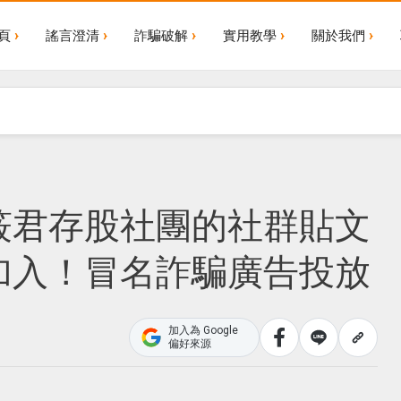
頁
謠言澄清
詐騙破解
實用教學
關於我們
筱君存股社團的社群貼文
加入！冒名詐騙廣告投放
加入為 Google
偏好來源