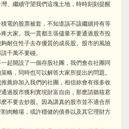
台灣、繼續守望我們這塊土地，時時刻刻提醒
台積電的股票被套，不知道該不該繼續持有等
心疼大家。我一貫都主張儘量不要通過股市投
能夠耐住性子去存優質的成長股。股市的風險
那請千萬不要碰。
事一起開設了一個存股社團，我們會在社團同
的策略，同時也可以解答大家所提出的問題。
我推薦妳加入我們的社團，相信妳會有很多收
望通過股市獲利實現財富自由，那麽請聽筱君
那麽不要去炒股。因為講真的股市並不適合所
套割肉離場，或許穩健的債券以及其它理財方