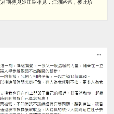
筱君期待與妳江湖相見，江湖路遠，彼此珍