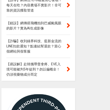
【誤導】網傳台灣10種最黑心食物？
每天在吃？內容農場不實影片！非可
靠的資訊獲取管道
【錯誤】網傳搭飛機拍到巴威颱風眼
的影片？實為AI生成影像
【詐騙】收到綠界科技、藍新金流的
LINE扣款通知？點連結幫退款？當心
假網站與假客服
【易誤解】赴韓攜帶普拿疼、EVE入
境可能被判5年徒刑？勿以偏概全！
仍須視藥物成分而定