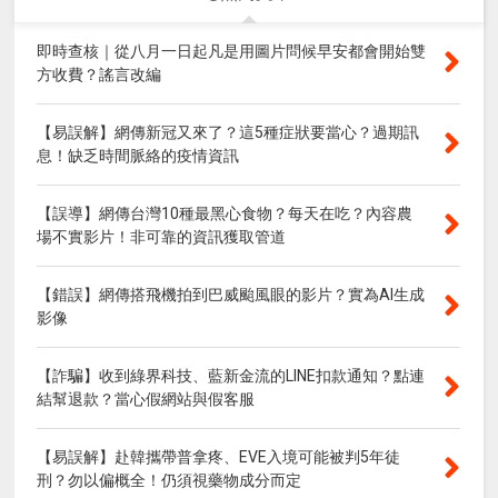
即時查核｜從八月一日起凡是用圖片問候早安都會開始雙
方收費？謠言改編
【易誤解】網傳新冠又來了？這5種症狀要當心？過期訊
息！缺乏時間脈絡的疫情資訊
【誤導】網傳台灣10種最黑心食物？每天在吃？內容農
場不實影片！非可靠的資訊獲取管道
【錯誤】網傳搭飛機拍到巴威颱風眼的影片？實為AI生成
影像
【詐騙】收到綠界科技、藍新金流的LINE扣款通知？點連
結幫退款？當心假網站與假客服
【易誤解】赴韓攜帶普拿疼、EVE入境可能被判5年徒
刑？勿以偏概全！仍須視藥物成分而定