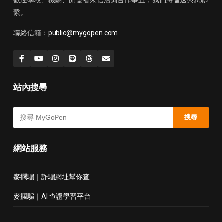
歡迎學校、機關、開發者來信洽詢合作事宜，我們將儘速與您聯
繫。
聯絡信箱：
public@mygopen.com
站內搜尋
搜尋
網站服務
麥擱騙｜詐騙網址幫你查
麥擱騙｜AI 查證學習平台