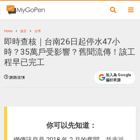
Home
謠言
台灣
即時查核｜台南26日起停水47小
時？35萬戶受影響？舊聞流傳！該工
程早已完工
加入為 Google
2023/2/18
偏好來源
你可以先知道：
網傳訊息是 2018 年 2 月的舊聞，並非近