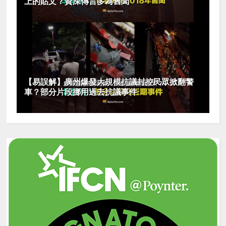
上的貼文？資深傳言多為舊聞
【易誤解】廣州爆發大規模抗議封控民眾掀翻警
車？部分片段挪用過去抗議事件