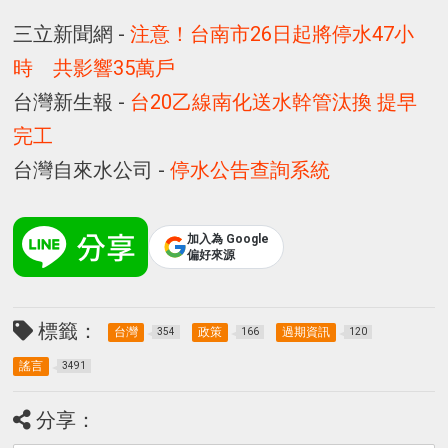
三立新聞網 -
注意！台南市26日起將停水47小
時 共影響35萬戶
台灣新生報 -
台20乙線南化送水幹管汰換 提早
完工
台灣自來水公司 -
停水公告查詢系統
加入為 Google
偏好來源
標籤：
台灣
政策
過期資訊
354
166
120
謠言
3491
分享：