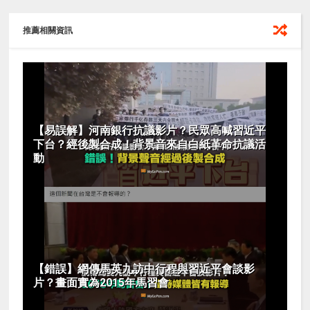
推薦相關資訊
【易誤解】河南銀行抗議影片？民眾高喊習近平
下台？經後製合成！背景音來自白紙革命抗議活
動
【錯誤】網傳馬英九訪中行程與習近平會談影
片？畫面實為2015年馬習會