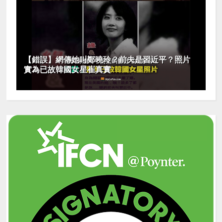
【錯誤】網傳她叫鄭曉玲？前夫是習近平？照片
實為已故韓國女星崔真實