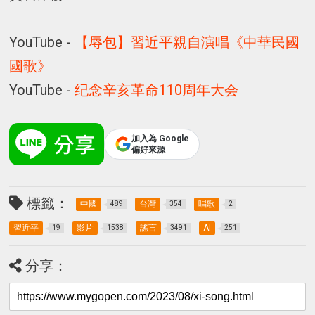
YouTube -
【辱包】習近平親自演唱《中華民國
國歌》
YouTube -
纪念辛亥革命110周年大会
加入為 Google
偏好來源
標籤：
中國
台灣
唱歌
489
354
2
習近平
影片
謠言
AI
19
1538
3491
251
分享：