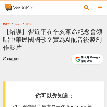
Home
謠言
影片
【錯誤】習近平在辛亥革命紀念會領
唱中華民國國歌？實為AI配音後製創
作影片
加入為 Google
2023/8/21
偏好來源
你可以先知道：
（1）網傳影片原本是一名 YouTuber 於