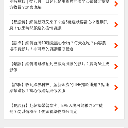
即時查核｜從八月一日起凡是用圖片問候早安都會開始雙
方收費？謠言改編
【易誤解】網傳新冠又來了？這5種症狀要當心？過期訊
息！缺乏時間脈絡的疫情資訊
【誤導】網傳台灣10種最黑心食物？每天在吃？內容農
場不實影片！非可靠的資訊獲取管道
【錯誤】網傳搭飛機拍到巴威颱風眼的影片？實為AI生成
影像
【詐騙】收到綠界科技、藍新金流的LINE扣款通知？點連
結幫退款？當心假網站與假客服
【易誤解】赴韓攜帶普拿疼、EVE入境可能被判5年徒
刑？勿以偏概全！仍須視藥物成分而定