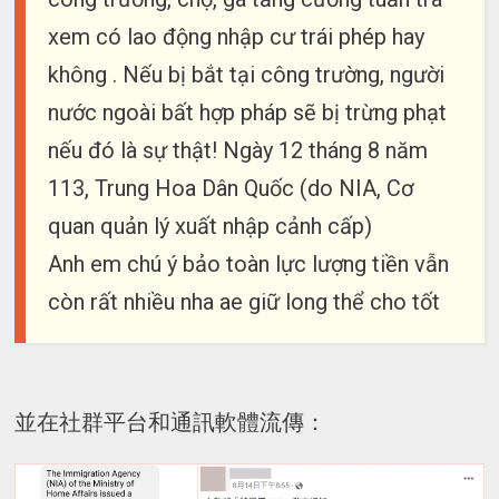
xem có lao động nhập cư trái phép hay
không . Nếu bị bắt tại công trường, người
nước ngoài bất hợp pháp sẽ bị trừng phạt
nếu đó là sự thật! Ngày 12 tháng 8 năm
113, Trung Hoa Dân Quốc (do NIA, Cơ
quan quản lý xuất nhập cảnh cấp)
Anh em chú ý bảo toàn lực lượng tiền vẫn
còn rất nhiều nha ae giữ long thể cho tốt
並在社群平台和通訊軟體流傳：