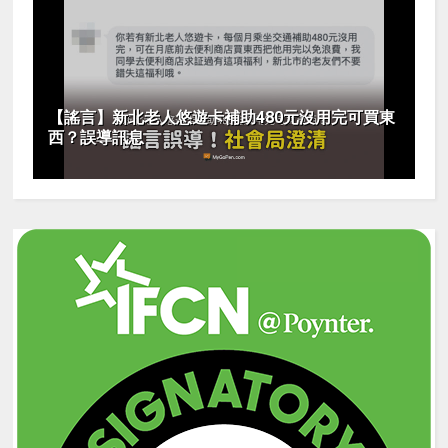
【謠言】新北老人悠遊卡補助480元沒用完可買東
西？誤導訊息