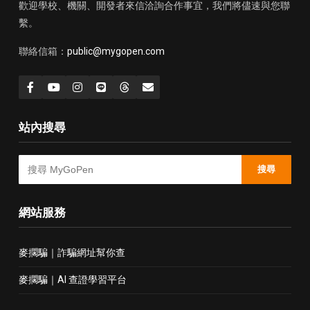
歡迎學校、機關、開發者來信洽詢合作事宜，我們將儘速與您聯
繫。
聯絡信箱：
public@mygopen.com
站內搜尋
搜尋
網站服務
麥擱騙｜詐騙網址幫你查
麥擱騙｜AI 查證學習平台