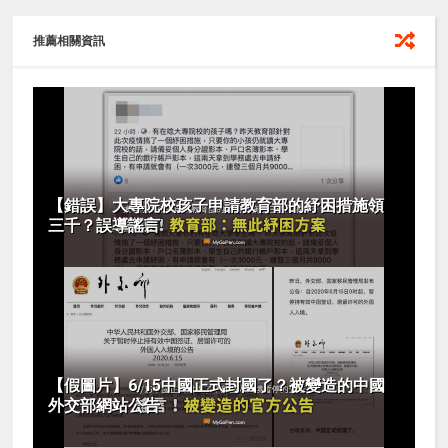
推薦相關資訊
【錯誤】大專院校孩子申請教育部的紓困措施領
三千？誤導謠言
【假圖片】6/15中國正式封國了？被變造的中國
外交部網站公告