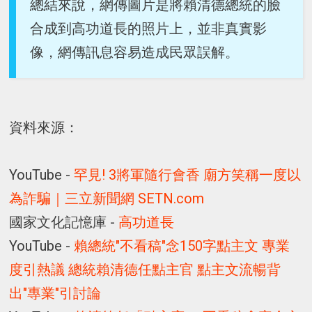
總結來說，網傳圖片是將賴清德總統的臉
合成到高功道長的照片上，並非真實影
像，網傳訊息容易造成民眾誤解。
資料來源：
YouTube -
罕見! 3將軍隨行會香 廟方笑稱一度以
為詐騙｜三立新聞網 SETN.com
國家文化記憶庫 -
高功道長
YouTube -
賴總統"不看稿"念150字點主文 專業
度引熱議 總統賴清德任點主官 點主文流暢背
出"專業"引討論