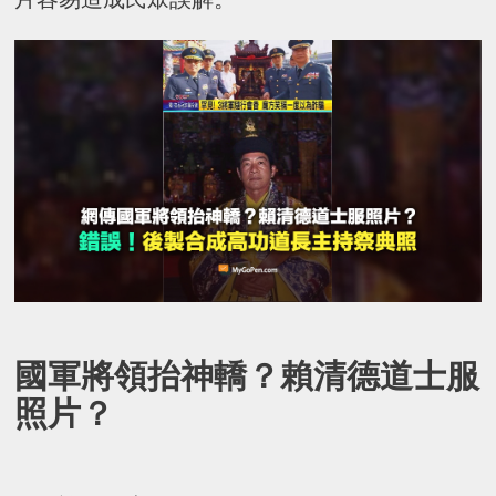
國軍將領抬神轎？賴清德道士服
照片？