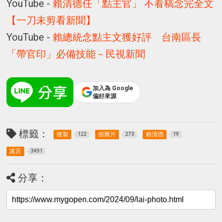
YouTube -
賴清德任「點主官」 不看稿念完全文
【一刀未剪看新聞】
YouTube -
賴總統念點主文獲好評 台南區長
「帶官印」必備技能－民視新聞
加入為 Google
偏好來源
標籤：
後製
假圖片
賴清德
122
273
19
謠言
3491
分享：