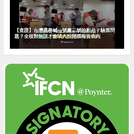
【查證】台灣選舉喊一號畫二號的影片？驗票問
題？全核對無誤才會填入投開票報告表內