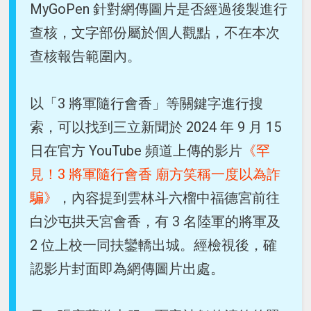
MyGoPen 針對網傳圖片是否經過後製進行
查核，文字部份屬於個人觀點，不在本次
查核報告範圍內。
以「3 將軍隨行會香」等關鍵字進行搜
索，可以找到三立新聞於 2024 年 9 月 15
日在官方 YouTube 頻道上傳的影片
《罕
見！3 將軍隨行會香 廟方笑稱一度以為詐
騙》
，內容提到雲林斗六榴中福德宮前往
白沙屯拱天宮會香，有 3 名陸軍的將軍及
2 位上校一同扶鑾轎出城。經檢視後，確
認影片封面即為網傳圖片出處。