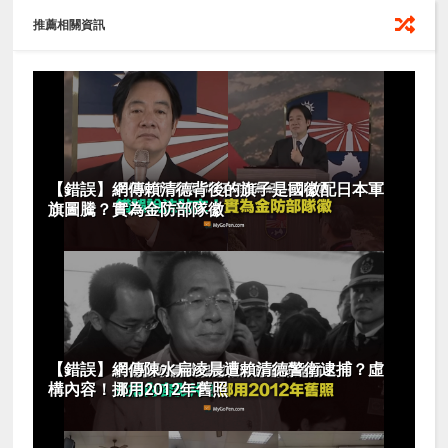
推薦相關資訊
【錯誤】網傳賴清德背後的旗子是國徽配日本軍
旗圖騰？實為金防部隊徽
【錯誤】網傳陳水扁凌晨遭賴清德警衛逮捕？虛
構內容！挪用2012年舊照