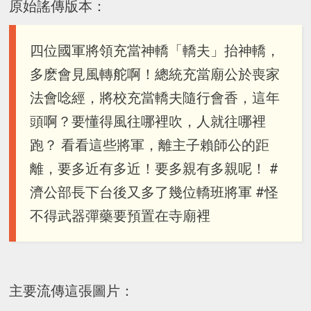
原始謠傳版本：
四位國軍將領充當神轎「轎夫」抬神轎，
多麽會見風轉舵啊！總統充當廟公於喪家
法會唸經，將校充當轎夫隨行會香，這年
頭啊？要懂得風往哪裡吹，人就往哪裡
跑？ 看看這些將軍，離主子賴師公的距
離，要多近有多近！要多親有多親呢！ #
濟公部長下台後又多了幾位轎班將軍 #怪
不得武器彈藥要預置在寺廟裡
主要流傳這張圖片：