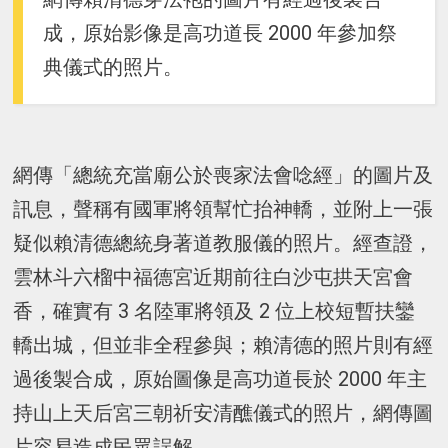
成，原始影像是高功道長 2000 年參加祭
典儀式的照片。
網傳「總統充當廟公於喪家法會唸經」的圖片及
訊息，聲稱有國軍將領幫忙抬神轎，並附上一張
疑似賴清德總統身著道教服儀的照片。經查證，
雲林斗六榴中福德宮近期前往白沙屯拱天宮會
香，確實有 3 名陸軍將領及 2 位上校短暫扶鑾
轎出城，但並非全程參與；賴清德的照片則有經
過後製合成，原始圖像是高功道長於 2000 年主
持山上天后宮三朝祈安清醮儀式的照片，網傳圖
片容易造成民眾誤解。