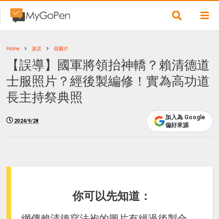
Home
謠言
假圖片
【誤導】國軍將領抬神轎？賴清德道
士服照片？經後製編修！實為高功道
長主持祭典照
加入為 Google
2024/9/28
偏好來源
你可以先知道：
網傳賴清德穿法袍的圖片有經過後製合