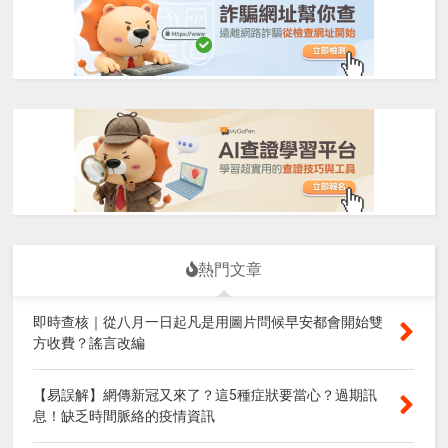
熱門文章
即時查核｜從八月一日起凡是用圖片問候早安都會開始雙
方收費？謠言改編
【易誤解】網傳新冠又來了？這5種症狀要當心？過期訊
息！缺乏時間脈絡的疫情資訊