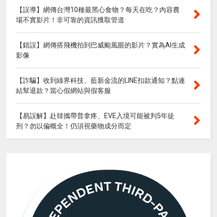
【誤導】網傳台灣10種最黑心食物？每天在吃？內容農
場不實影片！非可靠的資訊獲取管道
【錯誤】網傳搭飛機拍到巴威颱風眼的影片？實為AI生成
影像
【詐騙】收到綠界科技、藍新金流的LINE扣款通知？點連
結幫退款？當心假網站與假客服
【易誤解】赴韓攜帶普拿疼、EVE入境可能被判5年徒
刑？勿以偏概全！仍須視藥物成分而定