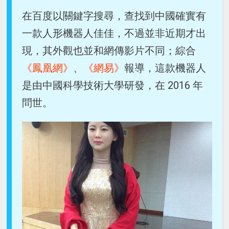
在百度以關鍵字搜尋，查找到中國確實有
一款人形機器人佳佳，不過並非近期才出
現，其外觀也並和網傳影片不同；綜合
《鳳凰網》
、
《網易》
報導，這款機器人
是由中國科學技術大學研發，在 2016 年
問世。