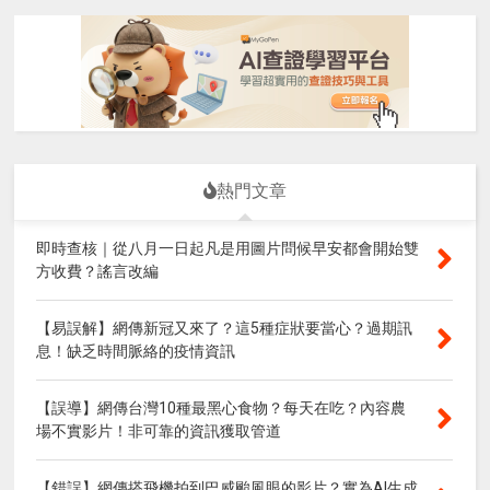
熱門文章
即時查核｜從八月一日起凡是用圖片問候早安都會開始雙
方收費？謠言改編
【易誤解】網傳新冠又來了？這5種症狀要當心？過期訊
息！缺乏時間脈絡的疫情資訊
【誤導】網傳台灣10種最黑心食物？每天在吃？內容農
場不實影片！非可靠的資訊獲取管道
【錯誤】網傳搭飛機拍到巴威颱風眼的影片？實為AI生成