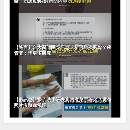
醫：勿過度解讀
【謠言】台大醫師團契訊息？新冠肺炎觀點？疾
管署：需更多研究
【假訊息】搽了洗手液去廚房煮菜手著火？燙傷
照片痕跡違常理