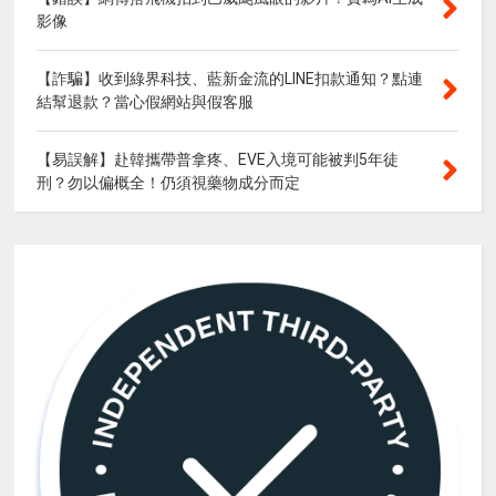
影像
【詐騙】收到綠界科技、藍新金流的LINE扣款通知？點連
結幫退款？當心假網站與假客服
【易誤解】赴韓攜帶普拿疼、EVE入境可能被判5年徒
刑？勿以偏概全！仍須視藥物成分而定