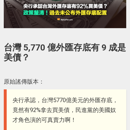
台灣 5,770 億外匯存底有 9 成是
美債？
原始謠傳版本：
央行承認，台灣5770億美元的外匯存底，
竟然有92%拿去買美債，民進黨的美國奴
才角色演的可真賣力啊！