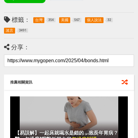
標籤：
台灣
美國
個人說法
354
567
32
謠言
3491
分享：
推薦相關資訊
【易誤解】一起床就喝水是錯的，致長年胃病？