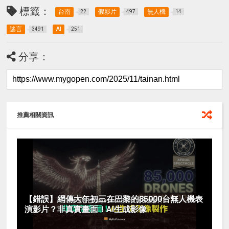
標籤：
台南
假影片
無人機
22
497
14
謠言
AI
3491
251
分享：
推薦相關資訊
【錯誤】網傳大年初三在巴黎的85000台無人機表
演影片？非真實畫面！AI生成影像