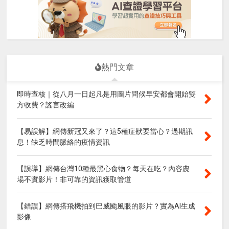
熱門文章
即時查核｜從八月一日起凡是用圖片問候早安都會開始雙
方收費？謠言改編
【易誤解】網傳新冠又來了？這5種症狀要當心？過期訊
息！缺乏時間脈絡的疫情資訊
【誤導】網傳台灣10種最黑心食物？每天在吃？內容農
場不實影片！非可靠的資訊獲取管道
【錯誤】網傳搭飛機拍到巴威颱風眼的影片？實為AI生成
影像