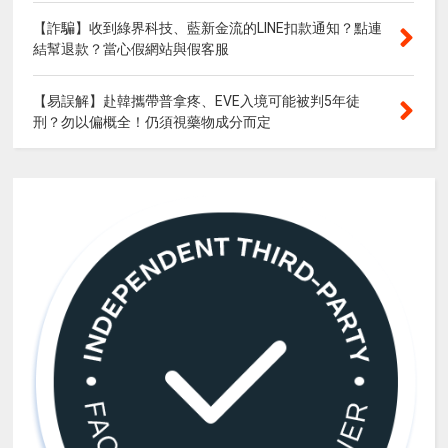
【詐騙】收到綠界科技、藍新金流的LINE扣款通知？點連
結幫退款？當心假網站與假客服
【易誤解】赴韓攜帶普拿疼、EVE入境可能被判5年徒
刑？勿以偏概全！仍須視藥物成分而定