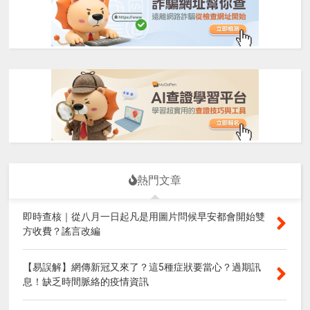
熱門文章
即時查核｜從八月一日起凡是用圖片問候早安都會開始雙
方收費？謠言改編
【易誤解】網傳新冠又來了？這5種症狀要當心？過期訊
息！缺乏時間脈絡的疫情資訊