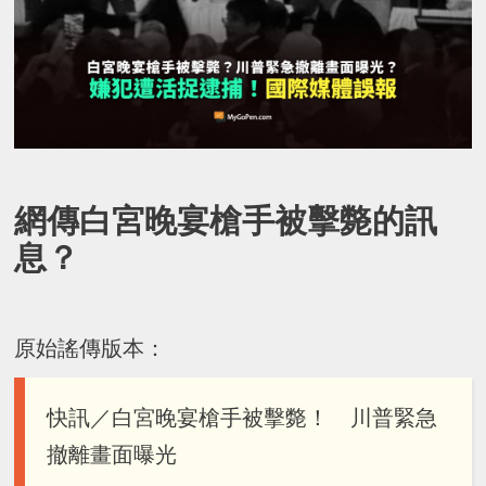
網傳白宮晚宴槍手被擊斃的訊
息？
原始謠傳版本：
快訊／白宮晚宴槍手被擊斃！ 川普緊急
撤離畫面曝光