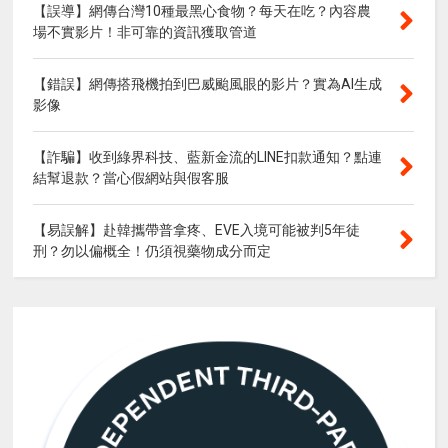
【誤導】網傳台灣10種最黑心食物？每天在吃？內容農
場不實影片！非可靠的資訊獲取管道
【錯誤】網傳搭飛機拍到巴威颱風眼的影片？實為AI生成
影像
【詐騙】收到綠界科技、藍新金流的LINE扣款通知？點連
結幫退款？當心假網站與假客服
【易誤解】赴韓攜帶普拿疼、EVE入境可能被判5年徒
刑？勿以偏概全！仍須視藥物成分而定