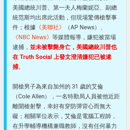
美國總統川普、第一夫人梅蘭妮亞、副總
統范斯均出席此活動，但現場驚傳槍擊事
件；根據
《美聯社》
（AP News）、
《NBC News》
等媒體報導，嫌犯被當場
逮捕，
並未被擊斃身亡，美國總統川普也
在 Truth Social 上發文澄清嫌犯已被逮
捕
。
開槍男子為來自加州的 31 歲的艾倫
（Cole Allen），一名特勤局人員被他近距
離開槍射擊，幸好有穿防彈背心而無大
礙；相關單位表示，艾倫是電腦工程師，
在升學輔導機構兼職教師，沒有任何暴力