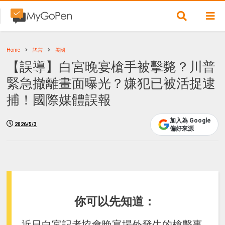
Home
謠言
美國
【誤導】白宮晚宴槍手被擊斃？川普
緊急撤離畫面曝光？嫌犯已被活捉逮
捕！國際媒體誤報
加入為 Google
2026/5/3
偏好來源
你可以先知道：
近日白宮記者協會晚宴場外發生的槍擊事