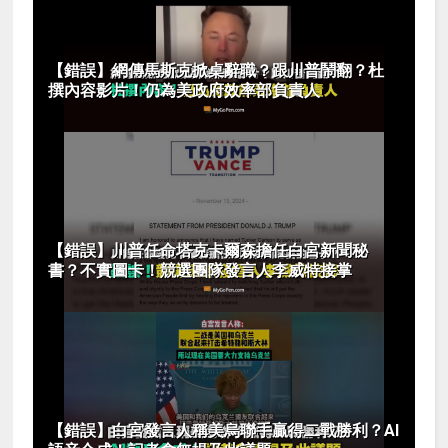
【錯誤】網傳馬斯克掀桌辭職？跟川普鬧翻？杜
撰內容影片！仍為美政府效率部負責人
【錯誤】川普任命塔克卡爾森擔任白宮新聞秘
書？不實圖卡！競選團隊發言人李威特接掌
【錯誤】白宮發言人稱美烏聯手贏得二戰勝利？AI