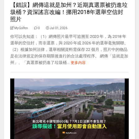
【錯誤】網傳這就是加州？近期真選票被扔進垃
圾桶？資深謠言改編！挪用2018年選舉空信封
照片
MyGoPen
0
Jul 01, 2026
你可以先知道：（1）網傳照片最早可追溯至 2020 年，為 2018 年
選舉的空信封，而非選票，與 2020 年或 2026 年的選舉毫無關聯。
（2）根據加州法律，選舉相關資料需保存 22 個月，照片中的物品
是在法律規定的保存期限後進行的合法處理程序。 網傳「這就是加
州」、「真選票被扔進了垃圾桶...
更多內容