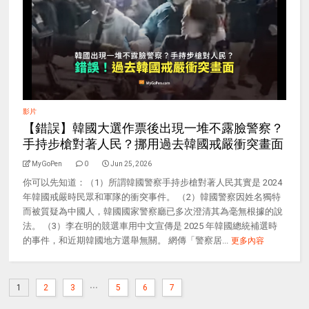
影片
【錯誤】韓國大選作票後出現一堆不露臉警察？
手持步槍對著人民？挪用過去韓國戒嚴衝突畫面
MyGoPen
0
Jun 25, 2026
你可以先知道：（1）所謂韓國警察手持步槍對著人民其實是 2024
年韓國戒嚴時民眾和軍隊的衝突事件。 （2）韓國警察因姓名獨特
而被質疑為中國人，韓國國家警察廳已多次澄清其為毫無根據的說
法。 （3）李在明的競選車用中文宣傳是 2025 年韓國總統補選時
的事件，和近期韓國地方選舉無關。 網傳「警察居...
更多內容
...
1
2
3
5
6
7