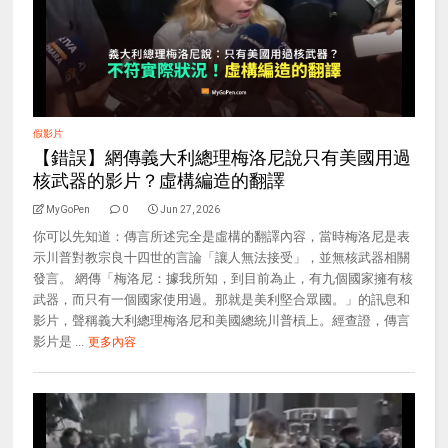
假影片
【錯誤】網傳義大利總理梅洛尼說只有美國用過
核武器的影片？虛構編造的翻譯
MyGoPen
0
Jun 27, 2026
你可以先知道：傳言所述完全是虛構的翻譯內容，當時梅洛尼是表
示川普對教宗良十四世的言論「讓人無法接受」，並無核武器相關
發言。 網傳「梅洛尼：據我所知，到目前為止，有九個國家擁有核
武器，而只有一個國家使用過。那就是美利堅合眾國。」的訊息和
影片，聲稱義大利總理梅洛尼和美國總統川普槓上。經查證，傳言
影片是 ...
更多內容