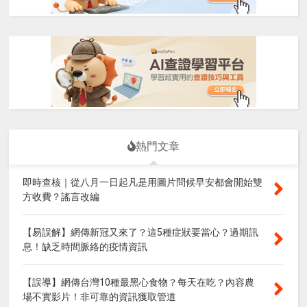
熱門文章
即時查核｜從八月一日起凡是用圖片問候早安都會開始雙
方收費？謠言改編
【易誤解】網傳新冠又來了？這5種症狀要當心？過期訊
息！缺乏時間脈絡的疫情資訊
【誤導】網傳台灣10種最黑心食物？每天在吃？內容農
場不實影片！非可靠的資訊獲取管道