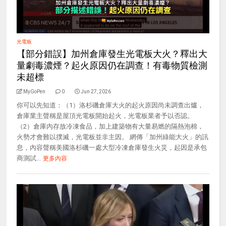
光電板
【部分錯誤】加州倉庫發生光電板大火？釋出大
量劇毒濃煙？起火原因仍在調查！有毒物質檢測
未超標
MyGoPen
0
Jun 27, 2026
你可以先知道：（1）洛杉磯倉庫大火的起火原因尚未調查出爐，
倉庫業主聲稱是屋頂光電板開始起火，光電板業者予以否認。
（2）倉庫內存放冷凍食品，加上建築物有大量易燃的隔熱泡棉，
火勢才會難以撲滅，光電板並非主因。 網傳「加州綠能大火」的訊
息，內容聲稱美國洛杉磯一處大型冷凍倉庫發生火災，起因是承包
商測試...
更多內容