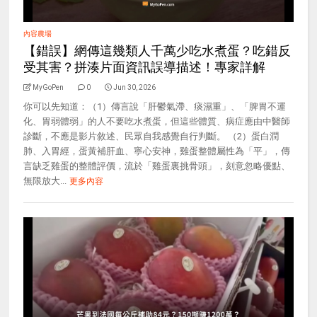
內容農場
【錯誤】網傳這幾類人千萬少吃水煮蛋？吃錯反
受其害？拼湊片面資訊誤導描述！專家詳解
MyGoPen
0
Jun 30, 2026
你可以先知道：（1）傳言說「肝鬱氣滯、痰濕重」、「脾胃不運
化、胃弱體弱」的人不要吃水煮蛋，但這些體質、病症應由中醫師
診斷，不應是影片敘述、民眾自我感覺自行判斷。 （2）蛋白潤
肺、入胃經，蛋黃補肝血、寧心安神，雞蛋整體屬性為「平」，傳
言缺乏雞蛋的整體評價，流於「雞蛋裏挑骨頭」，刻意忽略優點、
無限放大...
更多內容