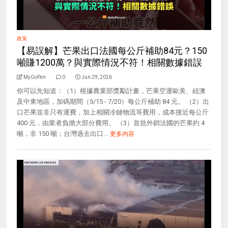
政策
【易誤解】芒果出口法國每公斤補助84元？150
噸賺1200萬？與實際情況不符！相關數據錯誤
MyGoPen
0
Jun 29, 2026
你可以先知道：（1）根據農業部獎勵計畫，芒果空運歐美、紐澳
及中東地區，加碼期間（5/15 - 7/20）每公斤補助 84 元。 （2）出
口芒果並非只有運費，加上相關冷鏈物流等費用，成本接近每公斤
400 元，由業者負擔大部分費用。 （3）首批外銷法國的芒果約 4
噸，非 150 噸；台灣過去出口...
更多內容