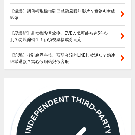
【錯誤】網傳搭飛機拍到巴威颱風眼的影片？實為AI生成
影像
【易誤解】赴韓攜帶普拿疼、EVE入境可能被判5年徒
刑？勿以偏概全！仍須視藥物成分而定
【詐騙】收到綠界科技、藍新金流的LINE扣款通知？點連
結幫退款？當心假網站與假客服