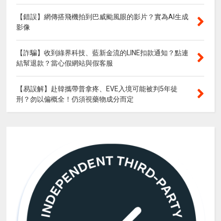
【錯誤】網傳搭飛機拍到巴威颱風眼的影片？實為AI生成
影像
【詐騙】收到綠界科技、藍新金流的LINE扣款通知？點連
結幫退款？當心假網站與假客服
【易誤解】赴韓攜帶普拿疼、EVE入境可能被判5年徒
刑？勿以偏概全！仍須視藥物成分而定