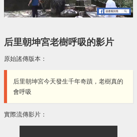
后里朝坤宮老樹呼吸的影片
原始謠傳版本：
后里朝坤宮今天發生千年奇蹟，老樹真的
會呼吸
實際流傳影片：