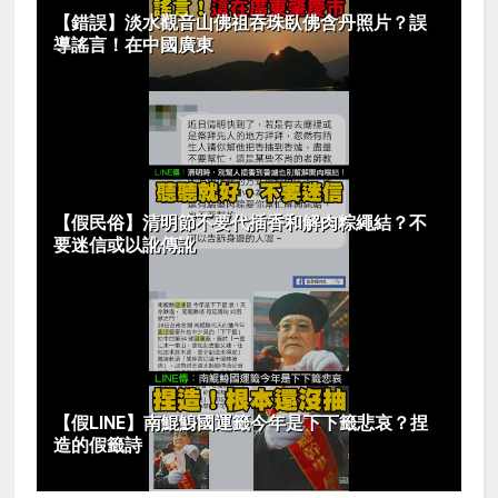
【錯誤】淡水觀音山佛祖吞珠臥佛含丹照片？誤
導謠言！在中國廣東
【假民俗】清明節不要代插香和解肉粽繩結？不
要迷信或以訛傳訛
【假LINE】南鯤鯓國運籤今年是下下籤悲哀？捏
造的假籤詩