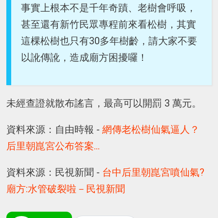
事實上根本不是千年奇蹟、老樹會呼吸，
甚至還有新竹民眾專程前來看松樹，其實
這棵松樹也只有30多年樹齡，請大家不要
以訛傳訛，造成廟方困擾囉！
未經查證就散布謠言，最高可以開罰 3 萬元。
資料來源：自由時報 -
網傳老松樹仙氣逼人？
后里朝崑宮公布答案...
資料來源：民視新聞 -
台中后里朝崑宮噴仙氣?
廟方:水管破裂啦－民視新聞