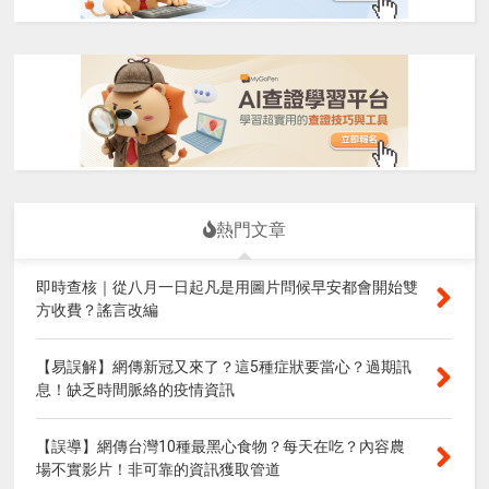
熱門文章
即時查核｜從八月一日起凡是用圖片問候早安都會開始雙
方收費？謠言改編
【易誤解】網傳新冠又來了？這5種症狀要當心？過期訊
息！缺乏時間脈絡的疫情資訊
【誤導】網傳台灣10種最黑心食物？每天在吃？內容農
場不實影片！非可靠的資訊獲取管道