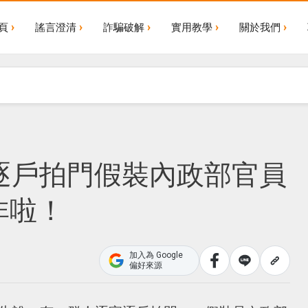
頁
謠言澄清
詐騙破解
實用教學
關於我們
家逐戶拍門假裝內政部官員
非啦！
加入為 Google
偏好來源