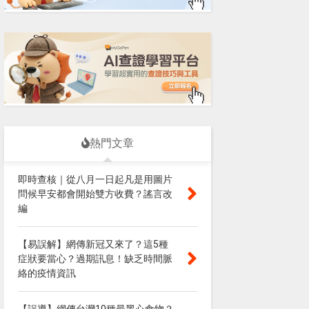
熱門文章
即時查核｜從八月一日起凡是用圖片
問候早安都會開始雙方收費？謠言改
編
【易誤解】網傳新冠又來了？這5種
症狀要當心？過期訊息！缺乏時間脈
絡的疫情資訊