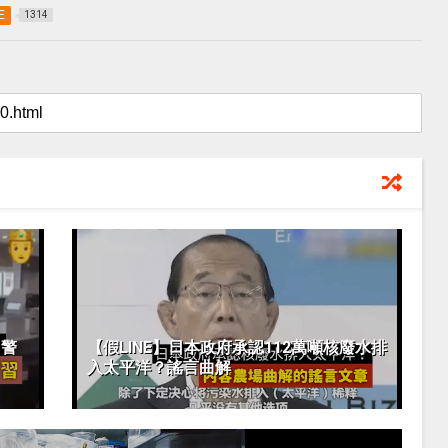
E
1314
？警
【假LINE】日本政府承認112萬噸核廢水排
入太平洋？謠言曲解