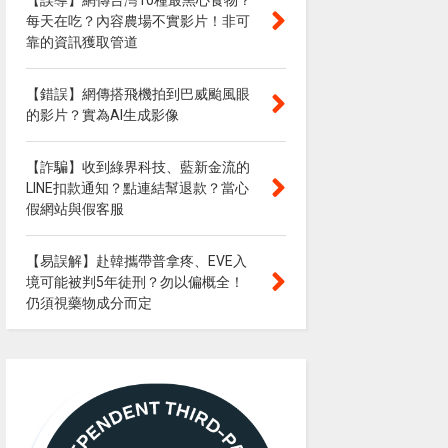
【誤導】網傳台灣10種最黑心食物？
每天在吃？內容農場不實影片！非可
靠的資訊獲取管道
【錯誤】網傳搭飛機拍到巴威颱風眼
的影片？實為AI生成影像
【詐騙】收到綠界科技、藍新金流的
LINE扣款通知？點連結幫退款？當心
假網站與假客服
【易誤解】赴韓攜帶普拿疼、EVE入
境可能被判5年徒刑？勿以偏概全！
仍須視藥物成分而定