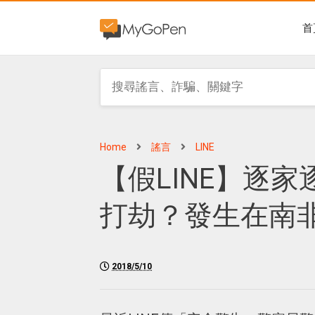
首
Home
謠言
LINE
【假LINE】逐
打劫？發生在南
2018/5/10