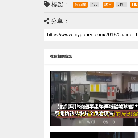
標籤：
假新聞
謠言
LIN
180
3491
分享：
推薦相關資訊
【假訊息】德國學生學港獨破壞地鐵
察開槍執法影片？反恐演習