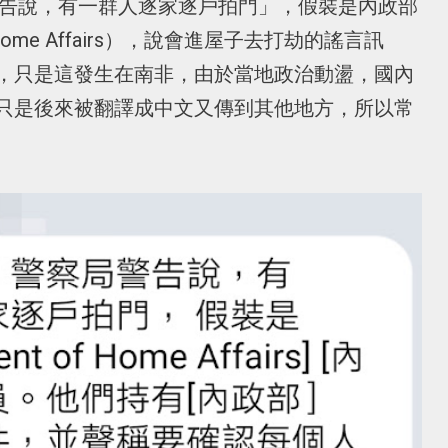
警告說，有一群人逐家逐戶拍門」，假裝是內政部
 Home Affairs），說會進屋子去打劫的謠言訊
，只是這發生在南非，由於當地政治動盪，國內
只是後來被翻譯成中文又傳到其他地方，所以常