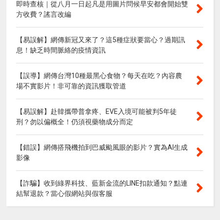
即時查核｜從八月一日起凡是用圖片問候早安都會開始雙
方收費？謠言改編
【易誤解】網傳新冠又來了？這5種症狀要當心？過期訊
息！缺乏時間脈絡的疫情資訊
【誤導】網傳台灣10種最黑心食物？每天在吃？內容農
場不實影片！非可靠的資訊獲取管道
【易誤解】赴韓攜帶普拿疼、EVE入境可能被判5年徒
刑？勿以偏概全！仍須視藥物成分而定
【錯誤】網傳搭飛機拍到巴威颱風眼的影片？實為AI生成
影像
【詐騙】收到綠界科技、藍新金流的LINE扣款通知？點連
結幫退款？當心假網站與假客服