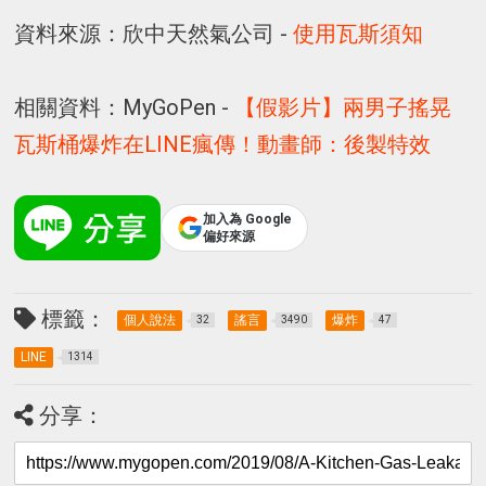
資料來源：欣中天然氣公司 -
使用瓦斯須知
相關資料：MyGoPen -
【假影片】兩男子搖晃
瓦斯桶爆炸在LINE瘋傳！動畫師：後製特效
加入為 Google
偏好來源
標籤：
個人說法
謠言
爆炸
32
3490
47
LINE
1314
分享：