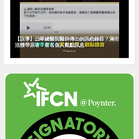
【誤導】三軍總醫院醫師傳出的訊息錄音？滿街
活體帶原者？冒名個人觀點訊息