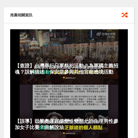
推薦相關資訊
【查證】台灣舉行日軍祭祀活動？為軍國主義招
魂？誤解描述！保安堂參與其他宮廟遶境活動
【誤導】巴黎奧運宣揚變性變態允許生理男性參
加女子比賽？曲解說法