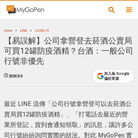
Home
LINE
COVID-19
【易誤解】公司拿營登去菸酒公賣局
可買12罐防疫酒精？台酒：一般公司
行號非優先
加入為 Google
2020/3/4
偏好來源
最近 LINE 流傳「公司行號拿營登可以去菸酒公
賣局買12罐防疫酒精」、「打電話去最近的營
業所登記，貨到會通知領取」的訊息，讓許多公
司行號紛紛詢問實際的狀況。對此 MyGoPen 實