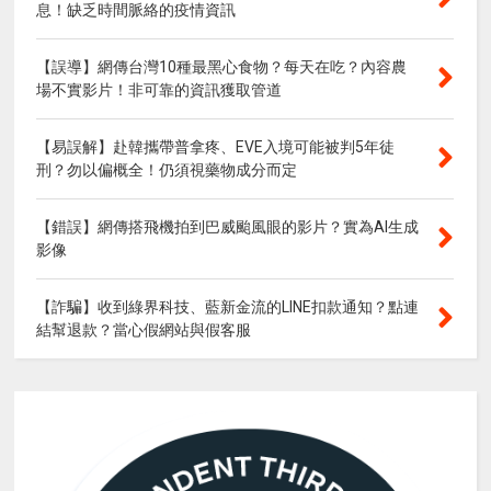
息！缺乏時間脈絡的疫情資訊
【誤導】網傳台灣10種最黑心食物？每天在吃？內容農
場不實影片！非可靠的資訊獲取管道
【易誤解】赴韓攜帶普拿疼、EVE入境可能被判5年徒
刑？勿以偏概全！仍須視藥物成分而定
【錯誤】網傳搭飛機拍到巴威颱風眼的影片？實為AI生成
影像
【詐騙】收到綠界科技、藍新金流的LINE扣款通知？點連
結幫退款？當心假網站與假客服