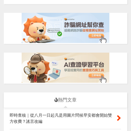
熱門文章
即時查核｜從八月一日起凡是用圖片問候早安都會開始雙
方收費？謠言改編