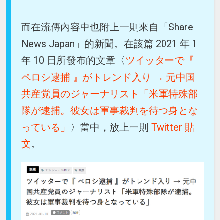
而在流傳內容中也附上一則來自「Share
News Japan」的新聞。在該篇 2021 年 1
年 10 日所發布的文章〈
ツイッターで『
ペロシ逮捕 』がトレンド入り → 元中国
共産党員のジャーナリスト「米軍特殊部
隊が逮捕。彼女は軍事裁判を待つ身とな
っている」
〉當中，放上一則
Twitter 貼
文
。