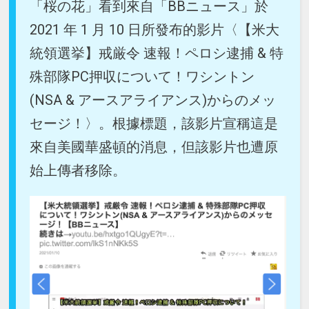
「桜の花」看到來自「BBニュース」於
2021 年 1 月 10 日所發布的影片〈【米大
統領選挙】戒厳令 速報！ペロシ逮捕 & 特
殊部隊PC押収について！ワシントン
(NSA & アースアライアンス)からのメッ
セージ！〉。根據標題，該影片宣稱這是
來自美國華盛頓的消息，但該影片也遭原
始上傳者移除。