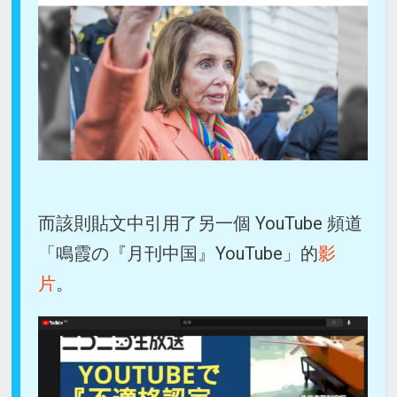
而該則貼文中引用了另一個 YouTube 頻道
「鳴霞の『月刊中国』YouTube」的
影
片
。