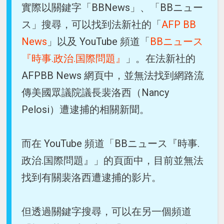
實際以關鍵字「BBNews」、「BBニュー
ス」搜尋，可以找到法新社的「
AFP BB
News
」以及 YouTube 頻道「
BBニュース
『時事.政治.国際問題』
」。在法新社的
AFPBB News 網頁中，並無法找到網路流
傳美國眾議院議長裴洛西（Nancy
Pelosi）遭逮捕的相關新聞。
而在 YouTube 頻道「BBニュース『時事.
政治.国際問題』」的頁面中，目前並無法
找到有關裴洛西遭逮捕的影片。
但透過關鍵字搜尋，可以在另一個頻道