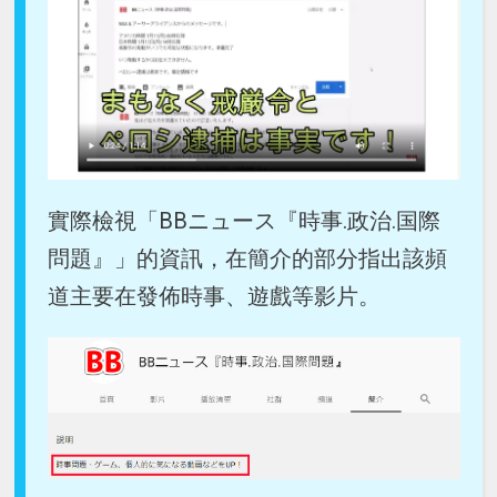
實際檢視「BBニュース『時事.政治.国際
問題』」的資訊，在簡介的部分指出該頻
道主要在發佈時事、遊戲等影片。