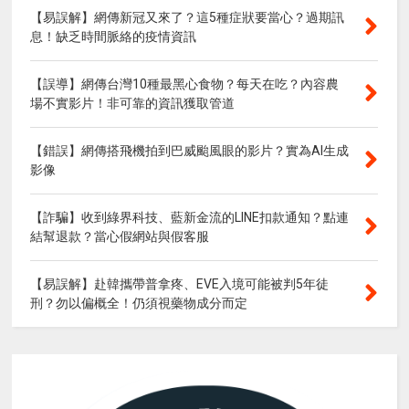
【易誤解】網傳新冠又來了？這5種症狀要當心？過期訊
息！缺乏時間脈絡的疫情資訊
【誤導】網傳台灣10種最黑心食物？每天在吃？內容農
場不實影片！非可靠的資訊獲取管道
【錯誤】網傳搭飛機拍到巴威颱風眼的影片？實為AI生成
影像
【詐騙】收到綠界科技、藍新金流的LINE扣款通知？點連
結幫退款？當心假網站與假客服
【易誤解】赴韓攜帶普拿疼、EVE入境可能被判5年徒
刑？勿以偏概全！仍須視藥物成分而定