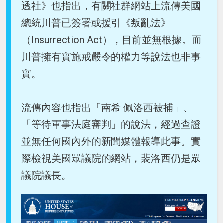
透社》也指出，有關社群網站上流傳美國
總統川普已簽署或援引《叛亂法》
（Insurrection Act），目前並無根據。而
川普擁有實施戒嚴令的權力等說法也非事
實。
流傳內容也指出「南希 佩洛西被捕」、
「等待軍事法庭審判」的說法，經過查證
並無任何國內外的新聞媒體報導此事。實
際檢視美國眾議院的網站，裴洛西仍是眾
議院議長。