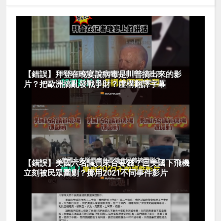
【錯誤】拜登在晚宴說病毒是川普搞出來的影
片？把歐洲搞亂發戰爭財？虛構翻譯字幕
【錯誤】美國六名議員來台要錢？回美國下飛機
立刻被民眾圍剿？挪用2021不同事件影片