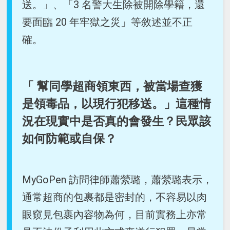
送。」、「3 名警大生除被開除學籍，還
要面臨 20 年牢獄之災」等敘述並不正
確。
「 幫同學超商領東西，被當場查獲
是領毒品，以現行犯移送。」這種情
況在現實中是否真的會發生？民眾該
如何防範或自保？
MyGoPen 訪問律師蕭縈璐，蕭縈璐表示，
通常超商的包裹都是密封的，不容易以肉
眼窺見包裹內容物為何，目前實務上亦常