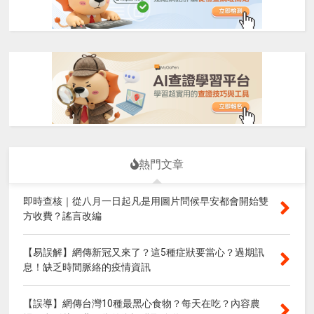
熱門文章
即時查核｜從八月一日起凡是用圖片問候早安都會開始雙
方收費？謠言改編
【易誤解】網傳新冠又來了？這5種症狀要當心？過期訊
息！缺乏時間脈絡的疫情資訊
【誤導】網傳台灣10種最黑心食物？每天在吃？內容農