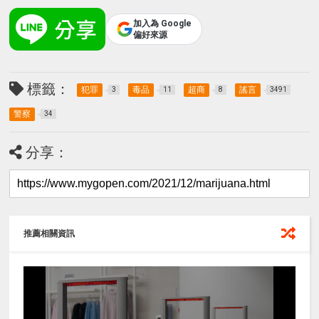
加入為 Google
偏好來源
標籤：
犯罪
毒品
超商
謠言
3
11
8
3491
警察
34
分享：
推薦相關資訊