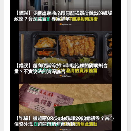
【錯誤】少進出超商？門口防盜器所發出的磁場
致癌？資深謠言！專家詳解
【錯誤】超商便當等於二十包泡麵的防腐劑含
量？不實說法的資深謠言
【詐騙】掃超商QR Code現賺2000元禮券？當心
個資外洩！超商澄清無此活動