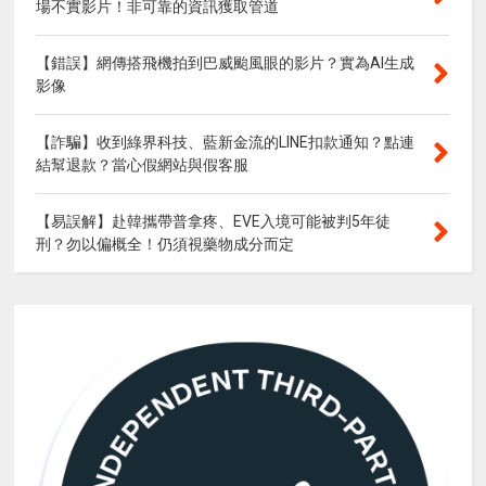
場不實影片！非可靠的資訊獲取管道
【錯誤】網傳搭飛機拍到巴威颱風眼的影片？實為AI生成
影像
【詐騙】收到綠界科技、藍新金流的LINE扣款通知？點連
結幫退款？當心假網站與假客服
【易誤解】赴韓攜帶普拿疼、EVE入境可能被判5年徒
刑？勿以偏概全！仍須視藥物成分而定