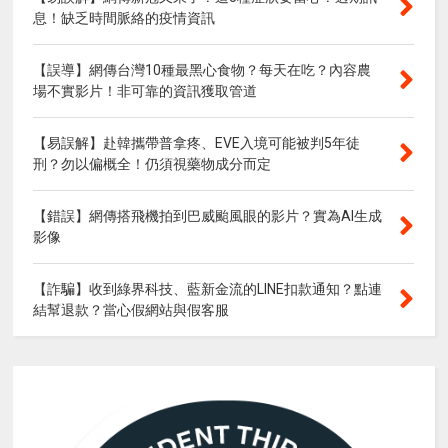
息！缺乏時間脈絡的疫情資訊
【誤導】網傳台灣10種最黑心食物？每天在吃？內容農
場不實影片！非可靠的資訊獲取管道
【易誤解】赴韓攜帶普拿疼、EVE入境可能被判5年徒
刑？勿以偏概全！仍須視藥物成分而定
【錯誤】網傳搭飛機拍到巴威颱風眼的影片？實為AI生成
影像
【詐騙】收到綠界科技、藍新金流的LINE扣款通知？點連
結幫退款？當心假網站與假客服