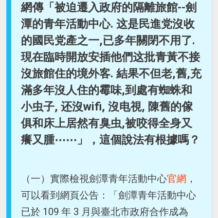
網傳「被迫遷入政府的隔離旅館--劍
潭的青年活動中心. 这是民進党沒收
的國民党產之一,已多年關閉不用了.
現在臨時開放安插他們这批青黃不接
沒旅館住的境外客. 結果不但老,舊,充
滿多年沒人住的霉味,到處有蜘蛛和
小虫子, 还沒wifi, 沒电視, 陳舊的傢
俱和床上居然有臭虫,被咬得全身又
癢又腫⋯⋯」，這個說法有根據嗎？
（一）實際檢視劍潭青年活動中心
官網
，
可以看到網頁公告：「劍潭青年活動中心
已於 109 年 3 月與臺北市政府合作成為