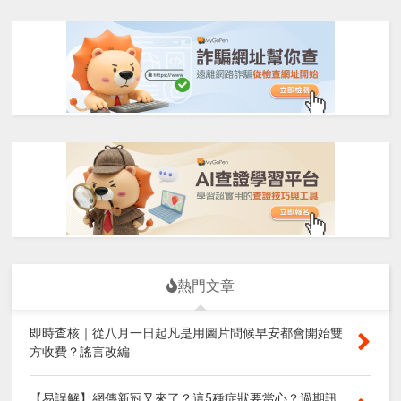
熱門文章
即時查核｜從八月一日起凡是用圖片問候早安都會開始雙
方收費？謠言改編
【易誤解】網傳新冠又來了？這5種症狀要當心？過期訊