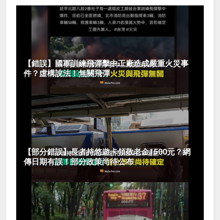
【錯誤】國軍訓練飛彈擊中工廠造成嚴重火災事
件？虛構說法！無關飛彈
【部分錯誤】長者持悠遊卡領敬老金1500元？網
傳日期有誤！部分政策尚待公布