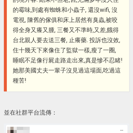
的霉味,到處有蜘蛛和小蟲子, 還沒wifi, 沒
電視, 陳舊的傢俱和床上居然有臭蟲,被咬
得全身又癢又腫, 三餐又不準時,又差,餓得
台北親人要去送三餐, 止癢藥. 投訴也沒效,
住十幾天下來像住了監獄一樣,瘦了一圈,
睡眠不足像行屍走路走出來,真是慘不忍睹!
她那美國丈夫一輩子沒見過這場面,吃過這
種苦!
並在社群平台流傳：