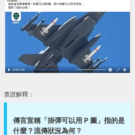
查證解釋：
傳言宣稱「掛彈可以用 P 圖」指的是
什麼？流傳狀況為何？