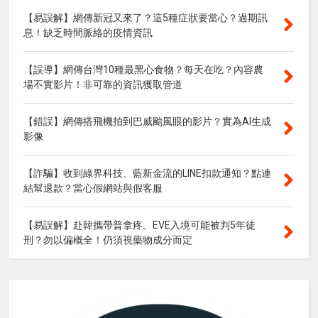
【易誤解】網傳新冠又來了？這5種症狀要當心？過期訊
息！缺乏時間脈絡的疫情資訊
【誤導】網傳台灣10種最黑心食物？每天在吃？內容農
場不實影片！非可靠的資訊獲取管道
【錯誤】網傳搭飛機拍到巴威颱風眼的影片？實為AI生成
影像
【詐騙】收到綠界科技、藍新金流的LINE扣款通知？點連
結幫退款？當心假網站與假客服
【易誤解】赴韓攜帶普拿疼、EVE入境可能被判5年徒
刑？勿以偏概全！仍須視藥物成分而定