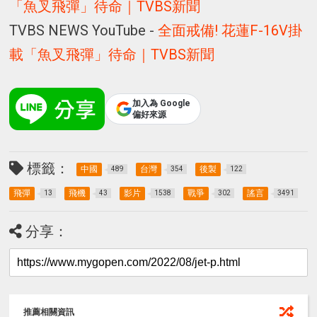
「魚叉飛彈」待命｜TVBS新聞
TVBS NEWS YouTube -
全面戒備! 花蓮F-16V掛
載「魚叉飛彈」待命｜TVBS新聞
加入為 Google
偏好來源
標籤：
中國
台灣
後製
489
354
122
飛彈
飛機
影片
戰爭
謠言
13
43
1538
302
3491
分享：
推薦相關資訊