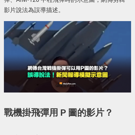
影片說法為誤導描述。
戰機掛飛彈用 P 圖的影片？