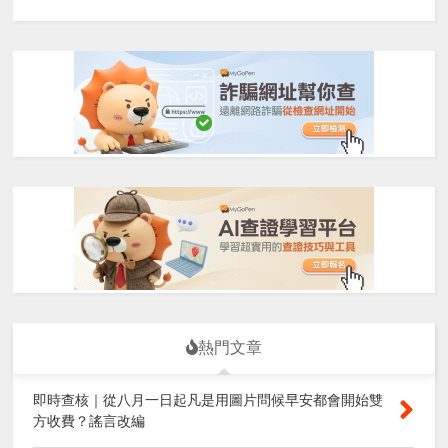
熱門文章
即時查核｜從八月一日起凡是用圖片問候早安都會開始雙
方收費？謠言改編