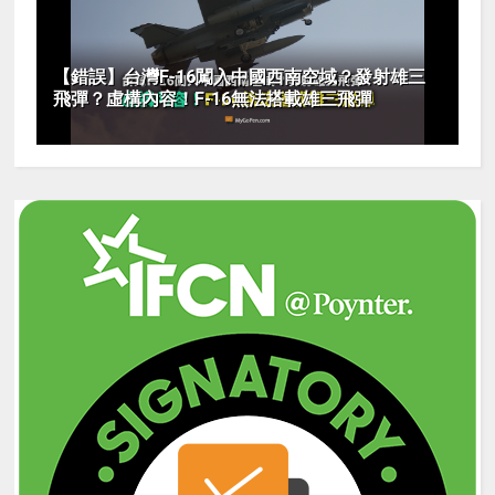
【錯誤】台灣F-16闖入中國西南空域？發射雄三
飛彈？虛構內容！F-16無法搭載雄三飛彈