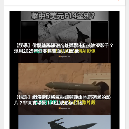
【誤導】伊朗塗鴉騙砲？炸彈擊中F14油漆影子？
混用2025年無關舊畫面與AI影像
【錯誤】網傳伊朗將巨型飛彈運出地下碉堡的影
片？非真實場景！AI生成影像片段