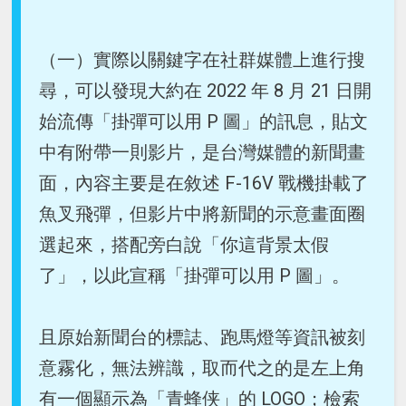
（一）實際以關鍵字在社群媒體上進行搜
尋，可以發現大約在 2022 年 8 月 21 日開
始流傳「掛彈可以用 P 圖」的訊息，貼文
中有附帶一則影片，是台灣媒體的新聞畫
面，內容主要是在敘述 F-16V 戰機掛載了
魚叉飛彈，但影片中將新聞的示意畫面圈
選起來，搭配旁白說「你這背景太假
了」，以此宣稱「掛彈可以用 P 圖」。
且原始新聞台的標誌、跑馬燈等資訊被刻
意霧化，無法辨識，取而代之的是左上角
有一個顯示為「青蜂侠」的 LOGO；檢索