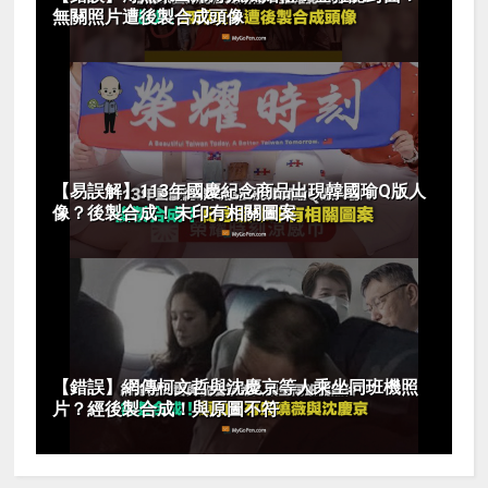
無關照片遭後製合成頭像
【易誤解】113年國慶紀念商品出現韓國瑜Q版人
像？後製合成！未印有相關圖案
【錯誤】網傳柯文哲與沈慶京等人乘坐同班機照
片？經後製合成！與原圖不符