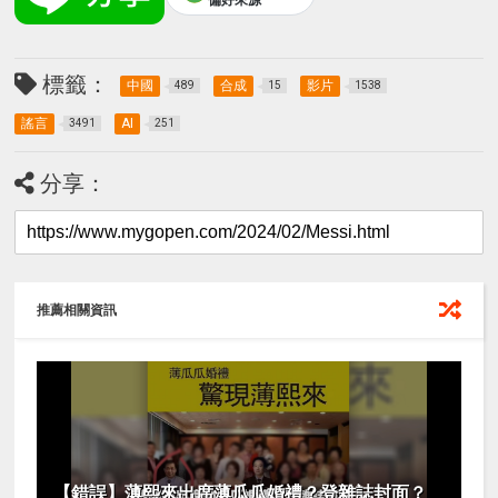
標籤：
中國
合成
影片
489
15
1538
謠言
AI
3491
251
分享：
推薦相關資訊
【錯誤】薄熙來出席薄瓜瓜婚禮？登雜誌封面？