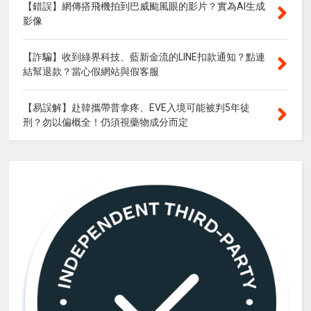
【錯誤】網傳搭飛機拍到巴威颱風眼的影片？實為AI生成
影像
【詐騙】收到綠界科技、藍新金流的LINE扣款通知？點連
結幫退款？當心假網站與假客服
【易誤解】赴韓攜帶普拿疼、EVE入境可能被判5年徒
刑？勿以偏概全！仍須視藥物成分而定