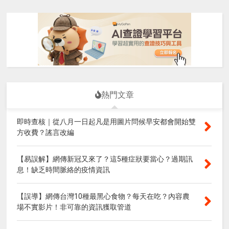
熱門文章
即時查核｜從八月一日起凡是用圖片問候早安都會開始雙
方收費？謠言改編
【易誤解】網傳新冠又來了？這5種症狀要當心？過期訊
息！缺乏時間脈絡的疫情資訊
【誤導】網傳台灣10種最黑心食物？每天在吃？內容農
場不實影片！非可靠的資訊獲取管道