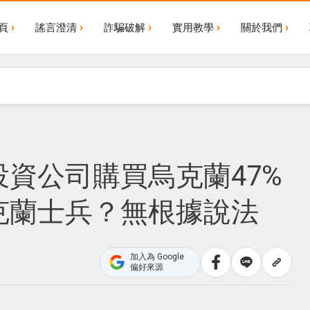
頁
謠言澄清
詐騙破解
實用教學
關於我們
資公司購買烏克蘭47%
克蘭士兵？無根據說法
加入為 Google
偏好來源