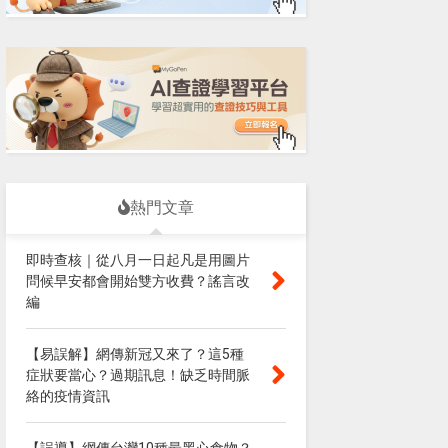
熱門文章
即時查核｜從八月一日起凡是用圖片
問候早安都會開始雙方收費？謠言改
編
【易誤解】網傳新冠又來了？這5種
症狀要當心？過期訊息！缺乏時間脈
絡的疫情資訊