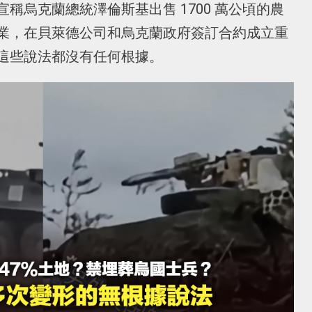
稱烏克蘭總統澤倫斯基出售 1700 萬公頃的農
業，在貝萊德公司和烏克蘭政府簽訂合約成立重
這些說法都沒有任何根據。