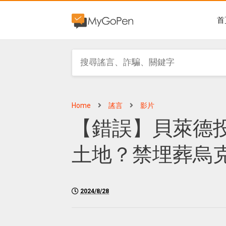
首
Home
謠言
影片
【錯誤】貝萊德投
土地？禁埋葬烏
2024/8/28