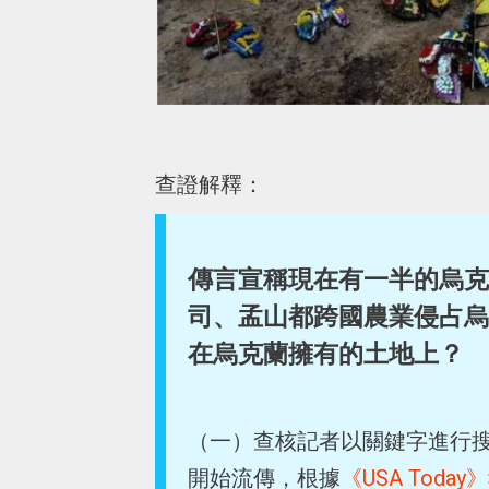
查證解釋：
傳言宣稱現在有一半的烏克
司、孟山都跨國農業侵占烏
在烏克蘭擁有的土地上？
（一）查核記者以關鍵字進行搜尋
開始流傳，根據
《USA Today》