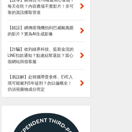
【誤導】網傳台灣10種最黑心食物？
每天在吃？內容農場不實影片！非可
靠的資訊獲取管道
【錯誤】網傳搭飛機拍到巴威颱風眼
的影片？實為AI生成影像
【詐騙】收到綠界科技、藍新金流的
LINE扣款通知？點連結幫退款？當心
假網站與假客服
【易誤解】赴韓攜帶普拿疼、EVE入
境可能被判5年徒刑？勿以偏概全！
仍須視藥物成分而定