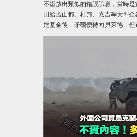
不斷放出類似的錯誤訊息，當時是宣
田給孟山都、杜邦、嘉吉等大型企
建基金後，矛頭便轉向貝萊德，但