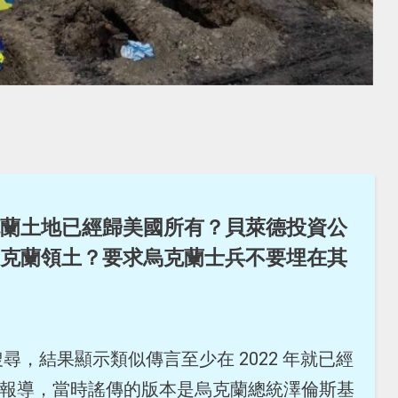
蘭土地已經歸美國所有？貝萊德投資公
克蘭領土？要求烏克蘭士兵不要埋在其
，結果顯示類似傳言至少在 2022 年就已經
報導，當時謠傳的版本是烏克蘭總統澤倫斯基