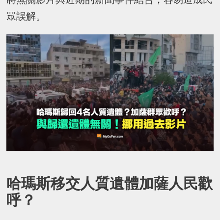
眾誤解。
哈瑪斯移交人質遺體加薩人民歡
呼？