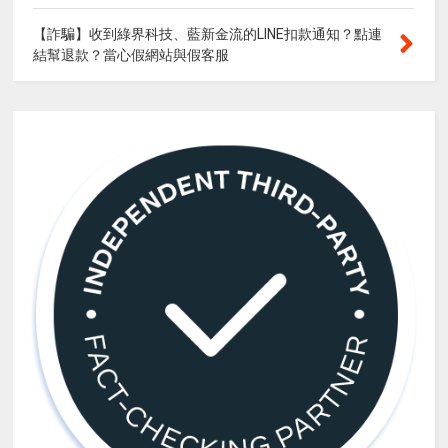
【詐騙】收到綠界科技、藍新金流的LINE扣款通知？點連
結幫退款？當心假網站與假客服