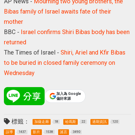
AP News -
Mourning two young brothers, the
Bibas family of Israel awaits fate of their
mother
BBC -
Israel confirms Shiri Bibas body has been
returned
The Times of Israel -
Shiri, Ariel and Kfir Bibas
to be buried in closed family ceremony on
Wednesday
加入為 Google
偏好來源
標籤：
加薩走廊
哈瑪斯
過期資訊
18
22
120
誤導
影片
謠言
1437
1538
3490