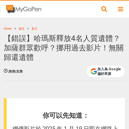
Home
謠言
影片
【錯誤】哈瑪斯釋放4名人質遺體？
加薩群眾歡呼？挪用過去影片！無關
歸還遺體
加入為 Google
2025/2/25
偏好來源
你可以先知道：
網傳影片於 2025 年 1 月 19 日即在網路上