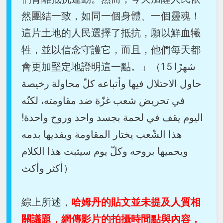
然團結一致，如同一個身體、一個靈魂！
這片土地的人民選擇了抵抗，願以鮮血犧
牲，並以信念守護它，而且，他們每天都
會更加堅定地證明這一點。」（15 شهرًا
حاول الاحتلال فيها وأتباعه كلّ محاولة رخيصة
في تحريض شعب غزّة ضد مقاومته، لكنّه
اليوم يقف في لحمة بجسد واحد وروح واحدة!
هذا الشّعب يختار المقاومة ويفديها بدمه
ويحميها بروحه وكلّ يوم سيثبت هذا الكلام
أكثر وأكث）
綜上所述，
哈姆丹的貼文並未提及人質相
關議題，網傳影片的拍攝時間點與內容，