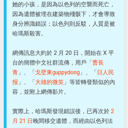
她的小孩，是因為以色列的空襲而死亡，
因為遺體被埋在建築物殘骸下，才會導致
身分辨識錯誤；以色列則反駁，人質是被
哈瑪斯殺害。
網傳訊息大約於 2 月 20 日，開始在 X 平
台的簡體中文社群流傳，用戶「
曹長
青
」、「
戈壁東guppydong
」、「
日人民
报
」、「
大雄的微笑
」等皆轉發類似的內
容，並附上網傳影片。
實際上，哈瑪斯發現錯誤後，已再次於
2
月 21 日
晚間移交遺體，而經由以色列法