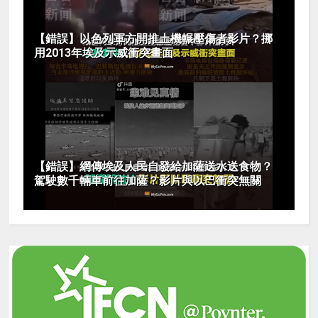
【錯誤】以色列軍方開推土機輾壓傷者影片？挪
用2013年埃及示威衝突畫面
【錯誤】網傳埃及人民自發給加薩送水送食物？
駕駛數千輛車前往加薩？影片與以巴衝突無關