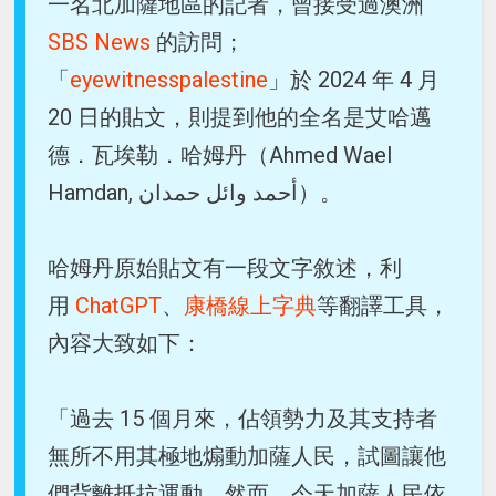
一名北加薩地區的記者，曾接受過澳洲
SBS News
的訪問；
「
eyewitnesspalestine
」於 2024 年 4 月
20 日的貼文，則提到他的全名是艾哈邁
德．瓦埃勒．哈姆丹（Ahmed Wael
Hamdan, أحمد وائل حمدان）。
哈姆丹原始貼文有一段文字敘述，利
用
ChatGPT
、
康橋線上字典
等翻譯工具，
內容大致如下：
「過去 15 個月來，佔領勢力及其支持者
無所不用其極地煽動加薩人民，試圖讓他
們背離抵抗運動。然而，今天加薩人民依