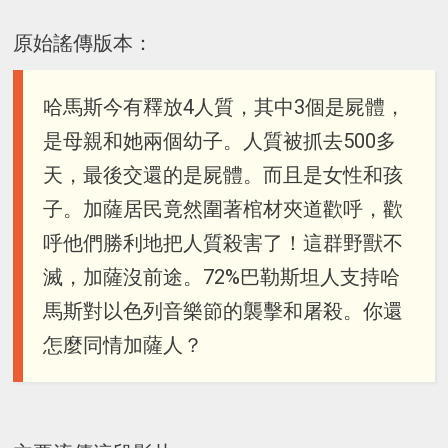
原始謠傳版本：
哈馬斯今有釋放4人質，其中3個是屍體，
是母親和她兩個幼子。人質被抓去500多
天，最後交還的是屍體。而且是女性和孩
子。加薩居民竟然圍著棺材夾道歡呼，歡
呼他們勝利地把人質殺害了！這群野獸不
滅，加薩沒前途。72%巴勒斯坦人支持哈
馬斯對以色列音樂節的襲擊和屠殺。你還
怎麼同情加薩人？