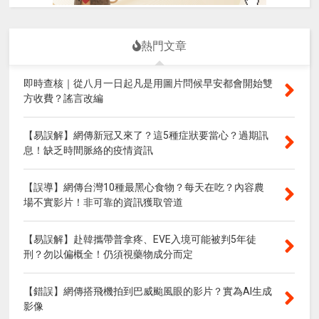
熱門文章
即時查核｜從八月一日起凡是用圖片問候早安都會開始雙
方收費？謠言改編
【易誤解】網傳新冠又來了？這5種症狀要當心？過期訊
息！缺乏時間脈絡的疫情資訊
【誤導】網傳台灣10種最黑心食物？每天在吃？內容農
場不實影片！非可靠的資訊獲取管道
【易誤解】赴韓攜帶普拿疼、EVE入境可能被判5年徒
刑？勿以偏概全！仍須視藥物成分而定
【錯誤】網傳搭飛機拍到巴威颱風眼的影片？實為AI生成
影像