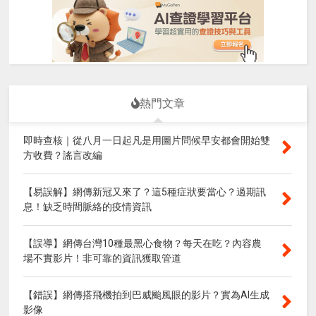
熱門文章
即時查核｜從八月一日起凡是用圖片問候早安都會開始雙
方收費？謠言改編
【易誤解】網傳新冠又來了？這5種症狀要當心？過期訊
息！缺乏時間脈絡的疫情資訊
【誤導】網傳台灣10種最黑心食物？每天在吃？內容農
場不實影片！非可靠的資訊獲取管道
【錯誤】網傳搭飛機拍到巴威颱風眼的影片？實為AI生成
影像