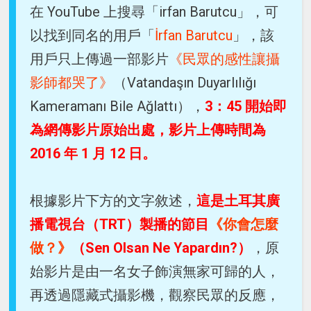
在 YouTube 上搜尋「irfan Barutcu」，可
以找到同名的用戶「
İrfan Barutcu
」，該
用戶只上傳過一部影片
《民眾的感性讓攝
影師都哭了》
（Vatandaşın Duyarlılığı
Kameramanı Bile Ağlattı），
3：45 開始即
為網傳影片原始出處，影片上傳時間為
2016 年 1 月 12 日。
根據影片下方的文字敘述，
這是土耳其廣
播電視台（TRT）製播的節目
《你會怎麼
做？》
（Sen Olsan Ne Yapardın?）
，原
始影片是由一名女子飾演無家可歸的人，
再透過隱藏式攝影機，觀察民眾的反應，