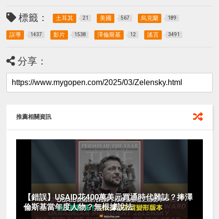
標籤：
土耳其
美國
烏克蘭
21
567
189
誤導
影片
澤倫斯基
謠言
1437
1538
12
3491
分享：
推薦相關資訊
【錯誤】USAID花400萬美元買通時代雜誌？捧澤
倫斯基當年度人物？無根據說法