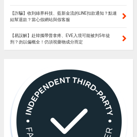
【詐騙】收到綠界科技、藍新金流的LINE扣款通知？點連
結幫退款？當心假網站與假客服
【易誤解】赴韓攜帶普拿疼、EVE入境可能被判5年徒
刑？勿以偏概全！仍須視藥物成分而定