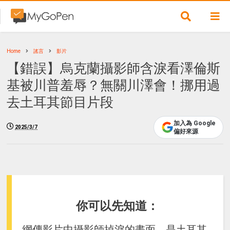
Home
謠言
影片
【錯誤】烏克蘭攝影師含淚看澤倫斯
基被川普羞辱？無關川澤會！挪用過
去土耳其節目片段
加入為 Google
2025/3/7
偏好來源
你可以先知道：
網傳影片中攝影師掉淚的畫面，是土耳其