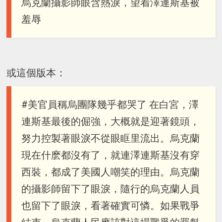
烏克蘭攝影師眼含熱淚，望着澤連斯基被
羞辱
或這個版本：
#美官員稱烏團隊幾乎都哭了 在白宮，澤
連斯基最後的倔強，大概就是迎著鏡頭，
努力控製著眼淚不從眼眶里流出。烏克蘭
現在什麽都沒有了，就連澤連斯基沒有穿
西裝，都成了美國人嘲笑的理由。烏克蘭
的攝影師留下了眼淚，隨行的烏克蘭人員
也留下了眼淚，看著確實可憐。如果戰爭