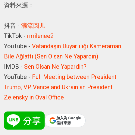
資料來源：
抖音 -
滴流圆儿
TikTok -
rmilenee2
YouTube -
Vatandaşın Duyarlılığı Kameramanı
Bile Ağlattı (Sen Olsan Ne Yapardın)
IMDB -
Sen Olsan Ne Yapardin?
YouTube -
Full Meeting between President
Trump, VP Vance and Ukrainian President
Zelensky in Oval Office
加入為 Google
偏好來源