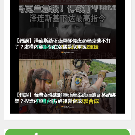
【錯誤】澤倫斯基下令軍隊停火？烏克蘭不打
了？虛構內容！仍在各國爭取軍援
【錯誤】台灣女性志願軍「唐柔恩」遭瓦格納綁
架？捏造內容！照片經後製合成