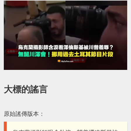
大標的謠言
原始謠傳版本：