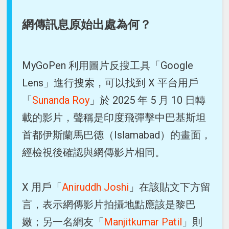
網傳訊息原始出處為何？
MyGoPen 利用圖片反搜工具「Google
Lens」進行搜索，可以找到 X 平台用戶
「
Sunanda Roy
」於 2025 年 5 月 10 日轉
載的影片，聲稱是印度飛彈擊中巴基斯坦
首都伊斯蘭馬巴德（Islamabad）的畫面，
經檢視後確認與網傳影片相同。
X 用戶「
Aniruddh Joshi
」在該貼文下方留
言，表示網傳影片拍攝地點應該是黎巴
嫩；另一名網友「
Manjitkumar Patil
」則