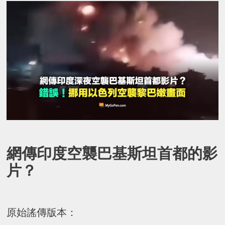
網傳印度空襲巴基斯坦首都的影
片？
原始謠傳版本：