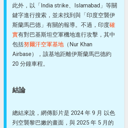
此外，以「India strike、Islamabad」等關
鍵字進行搜索，並未找到與「印度空襲伊
斯蘭馬巴德」有關的報導。不過，印度
確
實
有對巴基斯坦空軍機地進行攻擊，其中
包括
努爾汗空軍基地
（Nur Khan
Airbase），該基地距離伊斯蘭馬巴德約
20 分鐘車程。
結論
總結來說，網傳影片是 2024 年 9 月 以色
列空襲黎巴嫩的畫面，與 2025 年 5 月的