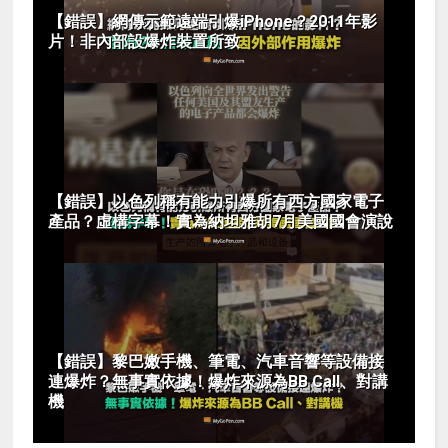
【錯誤】網傳示範遠端引爆iPhone？2011年影
片！非內部設爆炸裝置所致
【錯誤】以色列稱有能力引爆所有西方國家電子
產品？虛構字幕！實為納坦雅胡7月美國國會演說
【錯誤】黎巴嫩手機、筆電、汽車音響等設備接
連爆炸？無事實依據！爆炸來源為BB Call、對講
機