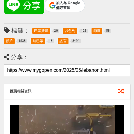
加入為 Google
偏好來源
標籤：
巴基斯坦
以色列
印度
20
123
58
影片
黎巴嫩
謠言
1538
18
3491
分享：
推薦相關資訊