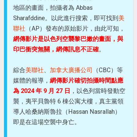
地區的畫面，拍攝者為 Abbas
Sharafddine。以此進行搜索，即可找到
美
聯社
（AP）發布的原始影片，由此可知，
網傳影片是以色列空襲黎巴嫩的畫面，與
印巴衝突無關，網傳訊息不正確
。
綜合
美聯社
、
加拿大廣播公司
（CBC）等
媒體的報導，
網傳影片確切拍攝時間點應
為 2024 年 9 月 27 日
，以色列當時發動空
襲，夷平貝魯特 6 棟公寓大樓，真主黨領
導人哈桑納斯魯拉（Hassan Nasrallah）
即是在這場空襲中身亡。