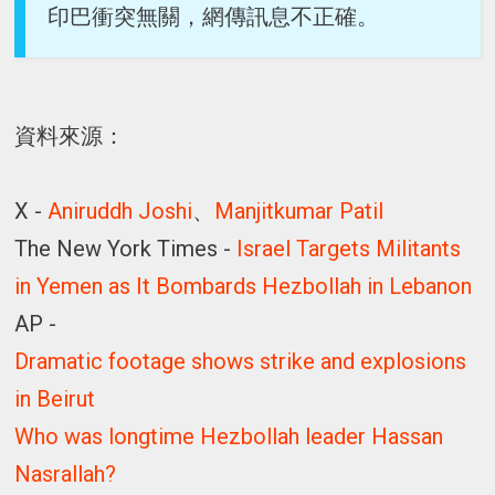
印巴衝突無關，網傳訊息不正確。
資料來源：
X -
Aniruddh Joshi
、
Manjitkumar Patil
The New York Times -
Israel Targets Militants
in Yemen as It Bombards Hezbollah in Lebanon
AP -
Dramatic footage shows strike and explosions
in Beirut
Who was longtime Hezbollah leader Hassan
Nasrallah?