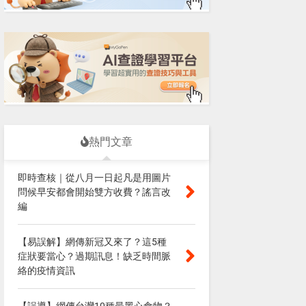
熱門文章
即時查核｜從八月一日起凡是用圖片
問候早安都會開始雙方收費？謠言改
編
【易誤解】網傳新冠又來了？這5種
症狀要當心？過期訊息！缺乏時間脈
絡的疫情資訊