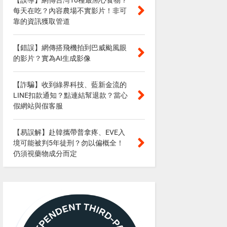
【誤導】網傳台灣10種最黑心食物？
每天在吃？內容農場不實影片！非可
靠的資訊獲取管道
【錯誤】網傳搭飛機拍到巴威颱風眼
的影片？實為AI生成影像
【詐騙】收到綠界科技、藍新金流的
LINE扣款通知？點連結幫退款？當心
假網站與假客服
【易誤解】赴韓攜帶普拿疼、EVE入
境可能被判5年徒刑？勿以偏概全！
仍須視藥物成分而定