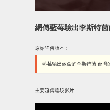
網傳藍莓驗出李斯特菌
原始謠傳版本：
藍莓驗出致命的李斯特菌 台灣
主要流傳這段影片