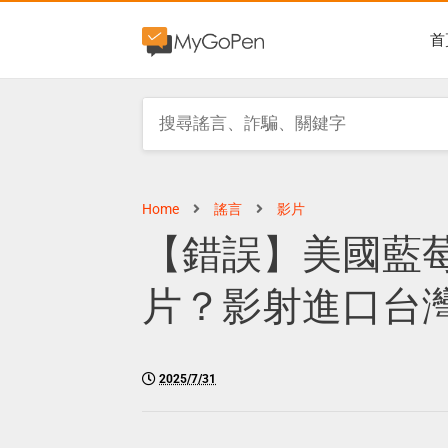
首
Home
謠言
影片
【錯誤】美國藍
片？影射進口台
2025/7/31