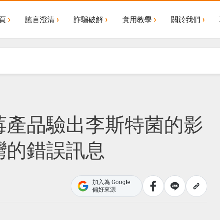
頁
謠言澄清
詐騙破解
實用教學
關於我們
莓產品驗出李斯特菌的影
灣的錯誤訊息
加入為 Google
偏好來源