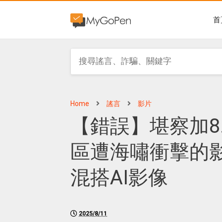
首
Home
謠言
影片
【錯誤】堪察加8
區遭海嘯衝擊的影
混搭AI影像
2025/8/11