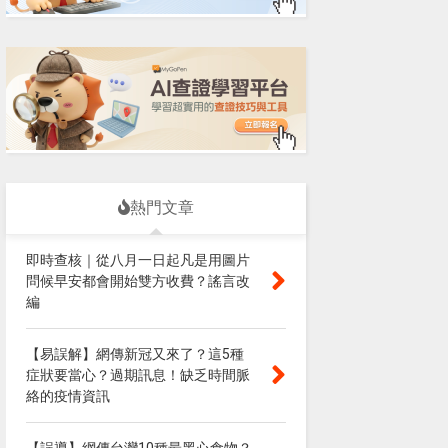
熱門文章
即時查核｜從八月一日起凡是用圖片
問候早安都會開始雙方收費？謠言改
編
【易誤解】網傳新冠又來了？這5種
症狀要當心？過期訊息！缺乏時間脈
絡的疫情資訊