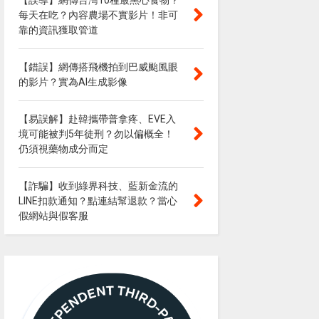
【誤導】網傳台灣10種最黑心食物？
每天在吃？內容農場不實影片！非可
靠的資訊獲取管道
【錯誤】網傳搭飛機拍到巴威颱風眼
的影片？實為AI生成影像
【易誤解】赴韓攜帶普拿疼、EVE入
境可能被判5年徒刑？勿以偏概全！
仍須視藥物成分而定
【詐騙】收到綠界科技、藍新金流的
LINE扣款通知？點連結幫退款？當心
假網站與假客服