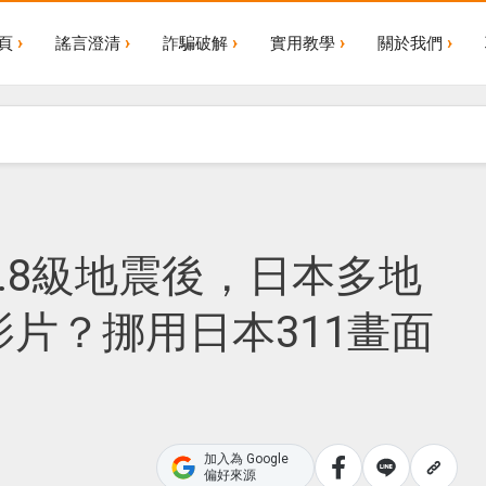
頁
謠言澄清
詐騙破解
實用教學
關於我們
.8級地震後，日本多地
片？挪用日本311畫面
加入為 Google
偏好來源