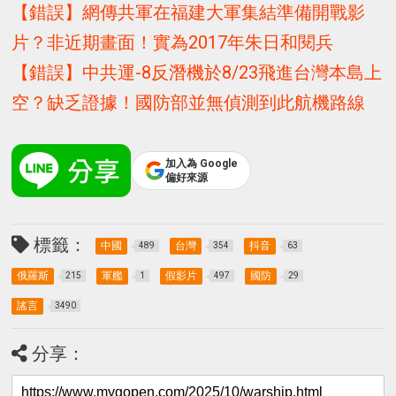
【錯誤】網傳共軍在福建大軍集結準備開戰影
片？非近期畫面！實為2017年朱日和閱兵
【錯誤】中共運-8反潛機於8/23飛進台灣本島上
空？缺乏證據！國防部並無偵測到此航機路線
加入為 Google
偏好來源
標籤：
中國
台灣
抖音
489
354
63
俄羅斯
軍艦
假影片
國防
215
1
497
29
謠言
3490
分享：