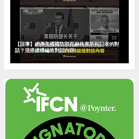
【誤導】網傳美國國防部長赫格塞斯和記者的對
話？混搭虛構編造對話內容