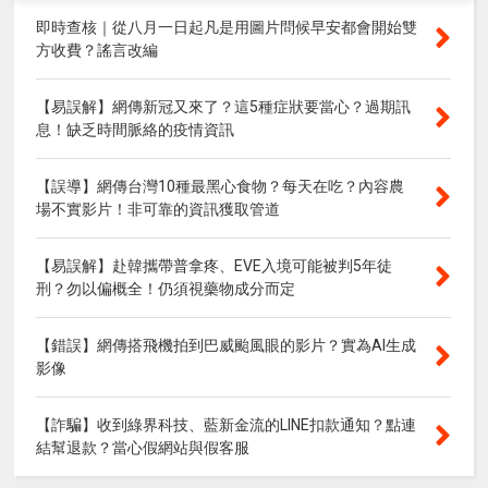
即時查核｜從八月一日起凡是用圖片問候早安都會開始雙
方收費？謠言改編
【易誤解】網傳新冠又來了？這5種症狀要當心？過期訊
息！缺乏時間脈絡的疫情資訊
【誤導】網傳台灣10種最黑心食物？每天在吃？內容農
場不實影片！非可靠的資訊獲取管道
【易誤解】赴韓攜帶普拿疼、EVE入境可能被判5年徒
刑？勿以偏概全！仍須視藥物成分而定
【錯誤】網傳搭飛機拍到巴威颱風眼的影片？實為AI生成
影像
【詐騙】收到綠界科技、藍新金流的LINE扣款通知？點連
結幫退款？當心假網站與假客服