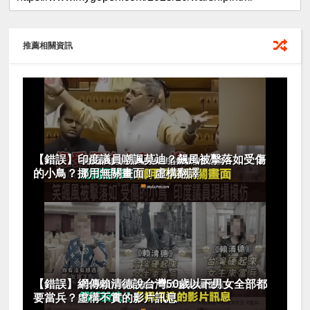
推薦相關資訊
【錯誤】印度議員嘲諷莫迪？飆風被擊落如受傷
的小鳥？挪用無關畫面！虛構翻譯
【錯誤】網傳賴清德說台灣50歲以下男女全部都
要當兵？虛構不實的影片訊息