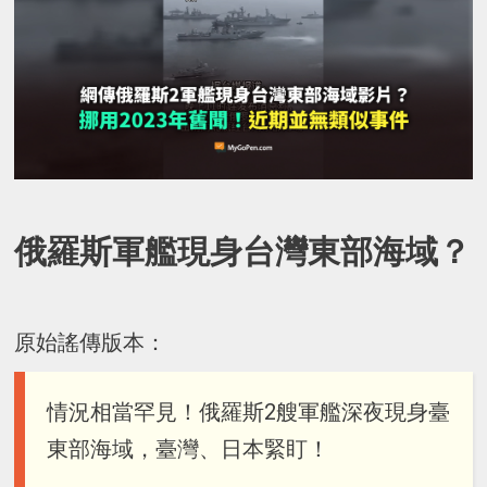
俄羅斯軍艦現身台灣東部海域？
原始謠傳版本：
情況相當罕見！俄羅斯2艘軍艦深夜現身臺
東部海域，臺灣、日本緊盯！