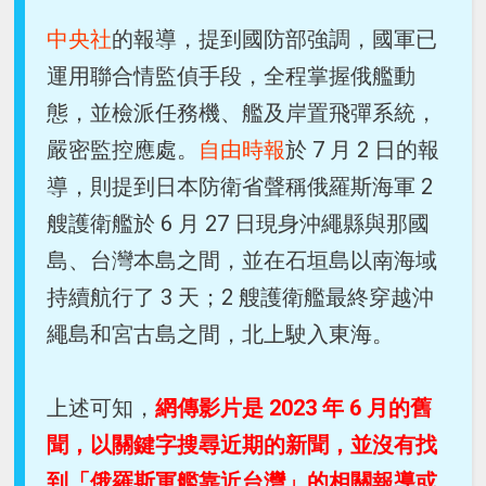
中央社
的報導，提到國防部強調，國軍已
運用聯合情監偵手段，全程掌握俄艦動
態，並檢派任務機、艦及岸置飛彈系統，
嚴密監控應處。
自由時報
於 7 月 2 日的報
導，則提到日本防衛省聲稱俄羅斯海軍 2
艘護衛艦於 6 月 27 日現身沖繩縣與那國
島、台灣本島之間，並在石垣島以南海域
持續航行了 3 天；2 艘護衛艦最終穿越沖
繩島和宮古島之間，北上駛入東海。
上述可知，
網傳影片是 2023 年 6 月的舊
聞，以關鍵字搜尋近期的新聞，並沒有找
到「俄羅斯軍艦靠近台灣」的相關報導或