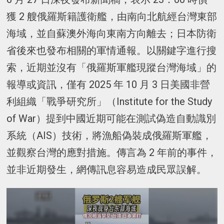
獲 2 艘俄羅斯籍護衛艦，由南向北航經台灣東部
海域，並自蘇澳外海向東南方向離去；日本防衛
省後來也發布相關的軍情通報。以關鍵字進行搜
索，近期並沒有「俄羅斯軍艦現蹤台灣海域」的
報導或資訊，僅有 2025 年 10 月 3 日美國非營
利組織「戰爭研究所」（Institute for the Study
of War）提到中國近期可能在測試偽造自動識別
系統（AIS）技術，將漁船偽裝成俄羅斯軍艦，
並觀察台灣的應對措施。傳言為 2 年前的事件，
並非近期發生，網傳訊息容易造成民眾誤解。