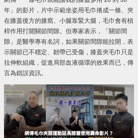
年」的影片，片中示範坐姿用毛巾捲成一條、夾
在膝蓋後方的膝窩、小腿靠緊大腿，毛巾會有槓
桿作用打開關節間隙。但專家表示，「關節間
隙」是醫學專有名詞，如果關節間隙能拉開，表
示關節已不穩定、韌帶已受傷，膝蓋夾毛巾只是
拉伸軟組織，促進局部血液循環的效果而已，傳
言為錯誤資訊。