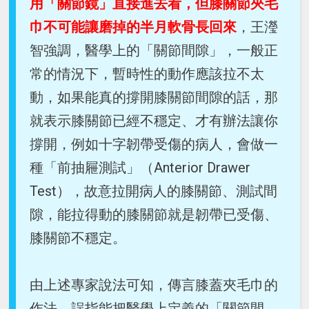
用「關節鏡」直接進去看，但膝關節夾毛
巾不可能讓磨掉的半月軟骨長回來
，王瀅
智強調，醫學上的「關節間隙」，一般正
常的情況下，暫時性的動作應該拉不太
動，如果能真的撐開膝關節間隙的話，那
就表示膝關節已經不穩定、才有辦法讓你
撐開，例如十字韌帶受傷的病人，會做一
種「前抽屜測試」（Anterior Drawer
Test），故意拉開病人的膝關節、測試間
隙，能拉得動的膝關節就是韌帶已受傷、
膝關節不穩定。
由上述專家說法可知，傳言膝蓋夾毛巾的
作法，誤指能把醫學上定義的「關節間