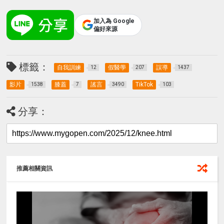
加入為 Google
偏好來源
標籤：
自我訓練
假醫學
誤導
12
207
1437
影片
膝蓋
謠言
TikTok
1538
7
3490
103
分享：
推薦相關資訊