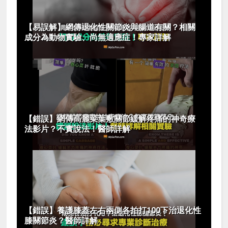
【易誤解】網傳退化性關節炎與腸道有關？相關
成分為動物實驗、尚無適應症！專家詳解
【錯誤】網傳高麗菜葉敷關節緩解疼痛的神奇療
法影片？不實說法！醫師詳解
【錯誤】養護膝蓋左右兩側各拍打100下治退化性
膝關節炎？醫師詳解