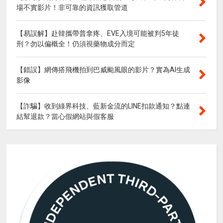
場不實影片！非可靠的資訊獲取管道
【易誤解】赴韓攜帶普拿疼、EVE入境可能被判5年徒
刑？勿以偏概全！仍須視藥物成分而定
【錯誤】網傳搭飛機拍到巴威颱風眼的影片？實為AI生成
影像
【詐騙】收到綠界科技、藍新金流的LINE扣款通知？點連
結幫退款？當心假網站與假客服