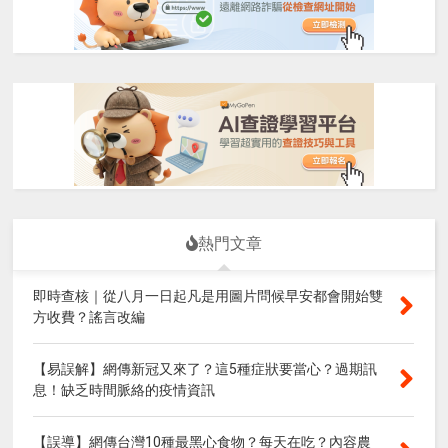
熱門文章
即時查核｜從八月一日起凡是用圖片問候早安都會開始雙
方收費？謠言改編
【易誤解】網傳新冠又來了？這5種症狀要當心？過期訊
息！缺乏時間脈絡的疫情資訊
【誤導】網傳台灣10種最黑心食物？每天在吃？內容農