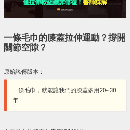
一條毛巾的膝蓋拉伸運動？撐開
關節空隙？
原始謠傳版本：
一條毛巾，就能讓我們的膝蓋多用20~30
年