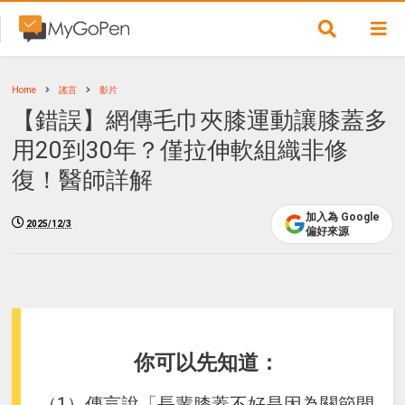
Home
謠言
影片
【錯誤】網傳毛巾夾膝運動讓膝蓋多
用20到30年？僅拉伸軟組織非修
復！醫師詳解
加入為 Google
2025/12/3
偏好來源
你可以先知道：
（1）傳言說「長輩膝蓋不好是因為關節間