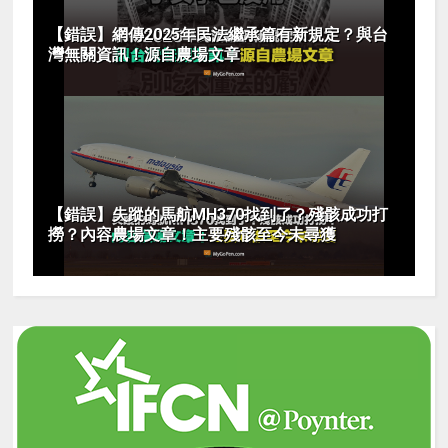
【錯誤】網傳2025年民法繼承篇有新規定？與台
灣無關資訊！源自農場文章
【錯誤】失蹤的馬航MH370找到了？殘骸成功打
撈？內容農場文章！主要殘骸至今未尋獲