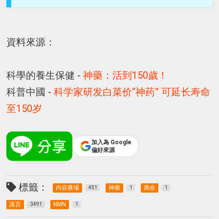
資料來源：
科學的養生保健 -
神藥：活到150歲！
科普中國 -
科学家研发白菜价“神药” 可延长寿命
至150岁
加入為 Google
偏好來源
標籤：
內容農場
神藥
壽命
451
1
1
謠言
NMN
3491
1