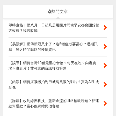
熱門文章
即時查核｜從八月一日起凡是用圖片問候早安都會開始雙
方收費？謠言改編
【易誤解】網傳新冠又來了？這5種症狀要當心？過期訊
息！缺乏時間脈絡的疫情資訊
【誤導】網傳台灣10種最黑心食物？每天在吃？內容農
場不實影片！非可靠的資訊獲取管道
【錯誤】網傳搭飛機拍到巴威颱風眼的影片？實為AI生成
影像
【詐騙】收到綠界科技、藍新金流的LINE扣款通知？點連
結幫退款？當心假網站與假客服