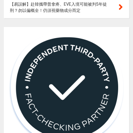
【易誤解】赴韓攜帶普拿疼、EVE入境可能被判5年徒
刑？勿以偏概全！仍須視藥物成分而定