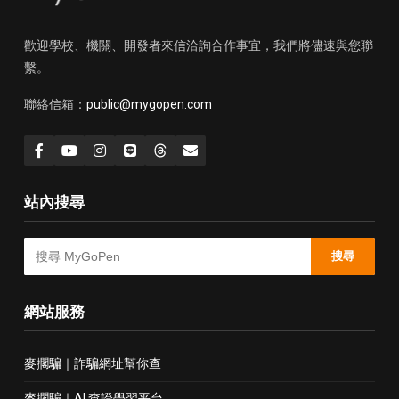
歡迎學校、機關、開發者來信洽詢合作事宜，我們將儘速與您聯
繫。
聯絡信箱：
public@mygopen.com
站內搜尋
搜尋
網站服務
麥擱騙｜詐騙網址幫你查
麥擱騙｜AI 查證學習平台