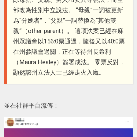
部改為性別中立說法。 “母親”一詞被更新
為“分娩者”，“父親”一詞替換為“其他雙
親”（other parent）。 這項法案已經在麻
州眾議會以156:0票通過，隨後又以40:0票
在州參議會過關，正在等待州長希利
（Maura Healey）簽署成法。 零票反對，
顯然該州立法人士已經走火入魔。
並在社群平台流傳：