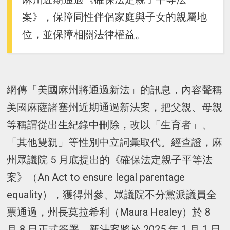
案》，保障同性伴侶家庭與子女的親屬地
位，並保障相關法律權益。
網傳「美國麻州將通過新法」的訊息，內容聲稱
美國麻薩諸塞州近期通過新法案，把父親、母親
等稱謂從出生紀錄中刪除，改以「生育者」、
「其他雙親」等性別中立詞彙取代。經查證，麻
州眾議院 5 月底提出的《確保法定親子平等法
案》（An Act to ensure legal parentage
equality），獲得州參、眾議院不分黨派議員全
票通過，州長莫拉希利（Maura Healey）於 8
月 8 日正式簽署，新法案將於 2025 年 1 月 1 日