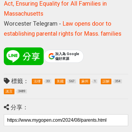
Act, Ensuring Equality for All Families in
Massachusetts
Worcester Telegram -
Law opens door to
establishing parental rights for Mass. families
加入為 Google
偏好來源
標籤：
法律
美國
麻州
誤解
33
567
1
354
謠言
3489
分享：