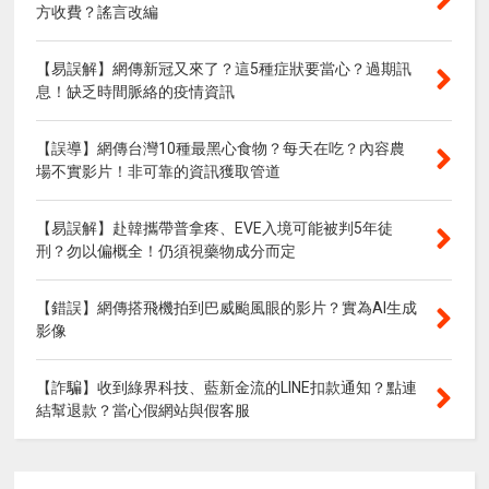
方收費？謠言改編
【易誤解】網傳新冠又來了？這5種症狀要當心？過期訊
息！缺乏時間脈絡的疫情資訊
【誤導】網傳台灣10種最黑心食物？每天在吃？內容農
場不實影片！非可靠的資訊獲取管道
【易誤解】赴韓攜帶普拿疼、EVE入境可能被判5年徒
刑？勿以偏概全！仍須視藥物成分而定
【錯誤】網傳搭飛機拍到巴威颱風眼的影片？實為AI生成
影像
【詐騙】收到綠界科技、藍新金流的LINE扣款通知？點連
結幫退款？當心假網站與假客服