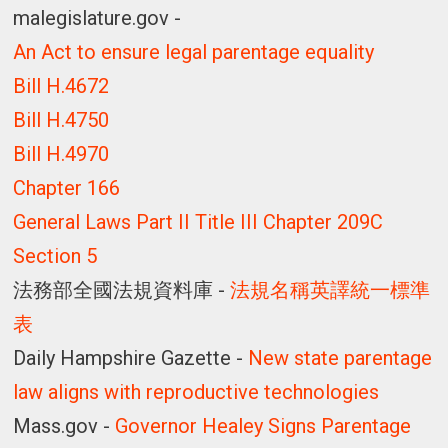
malegislature.gov -
An Act to ensure legal parentage equality
Bill H.4672
Bill H.4750
Bill H.4970
Chapter 166
General Laws Part II Title III Chapter 209C
Section 5
法務部全國法規資料庫 -
法規名稱英譯統一標準
表
Daily Hampshire Gazette -
New state parentage
law aligns with reproductive technologies
Mass.gov -
Governor Healey Signs Parentage