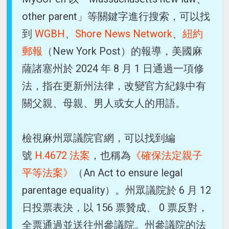
other parent」等關鍵字進行搜索，可以找
到
WGBH
、
Shore News Network
、
紐約
郵報
（New York Post）的報導，美國麻
薩諸塞州於 2024 年 8 月 1 日通過一項修
法，指在更新州法律，改變官方紀錄中有
關父親、母親、男人或女人的用語。
檢視麻州眾議院官網，可以找到編
號
H.4672 法案
，也稱為
《確保法定親子
平等法案》
（An Act to ensure legal
parentage equality）。州眾議院於 6 月 12
日投票表決，以 156 票贊成、 0 票反對，
全票通過並送往州參議院。州參議院的法