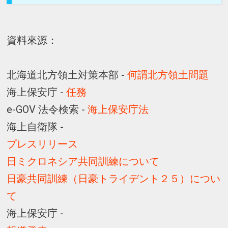
資料來源：
北海道北方領土対策本部 -
何謂北方領土問題
海上保安庁 -
任務
e-GOV 法令検索 -
海上保安庁法
海上自衛隊 -
プレスリリース
日ミクロネシア共同訓練について
日豪共同訓練（日豪トライデント２５）につい
て
海上保安庁 -