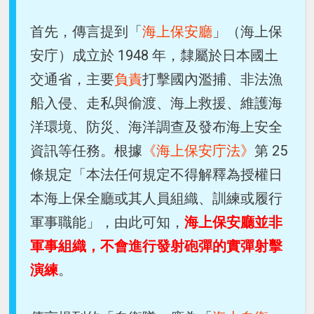
首先，傳言提到「
海上保安廳
」（海上保
安庁）成立於 1948 年，隸屬於日本國土
交通省，主要
負責
打擊國內濫捕、非法漁
船入侵、走私與偷渡、海上救援、維護海
洋環境、防災、海洋調查及發布海上安全
資訊等任務。根據
《海上保安庁法》
第 25
條規定「本法任何規定不得解釋為授權日
本海上保全廳或其人員組織、訓練或履行
軍事職能」，由此可知，
海上保安廳並非
軍事組織，不會進行發射砲彈的實彈射擊
演練
。