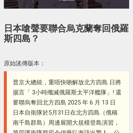
日本嗆聲要聯合烏克蘭奪回俄羅
斯四島？
原始謠傳版本：
普京大總統，重唔快啲解放北方四島 日將
揚言「 3小時殲滅俄羅斯太平洋艦隊」! 還
要聯烏奪回北方四島 2025 年 6 月 13 日
日本自衛隊於5月31日在北方四島（俄稱
南千島群島）周邊展開大規模登島演習，
第四護衛隊群司令伊藤弘海語出驚人，公