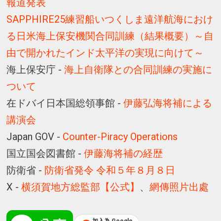
報道発表
SAPPHIRE25練習船いつくしま遠洋航海におけ
る日米海上保安機関合同訓練（結果概要）～自
由で開かれたインド太平洋の実現に向けて～
海上保安庁 -
海上自衛隊との合同訓練の実施に
ついて
在ドバイ日本国総領事館 -
伊藤弘海将補による
講演会
Japan GOV -
Counter-Piracy Operations
国立国会図書館 -
伊藤海将補の経歴
防衛省 -
防衛省発令 令和５年８月８日
X -
横須賀地方総監部【公式】
、
網傳照片出處
加入為 Google