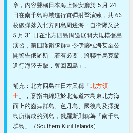
章，內容聲稱日本海上保安廳於 5 月 24
日在南千島海域進行實彈射擊演練，共 66
枚砲彈落入北方四島周邊海；自衛隊又於
5 月 31 日在北方四島周邊展開大規模登島
演習，第四護衛隊群司令伊藤弘海甚至公
開警告俄羅斯「若有必要，將聯手烏克蘭
進行海陸夾擊，奪回四島」。
補充：北方四島在日本又稱「
北方領
土
」，意指由綿延於北海道本島東北方海
面上的齒舞群島、色丹島、國後島及擇捉
島所構成的列島，俄羅斯則稱為「南千島
群島」（Southern Kuril Islands）