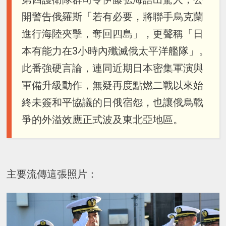
開警告俄羅斯「若有必要，將聯手烏克蘭
進行海陸夾擊，奪回四島」，更聲稱「日
本有能力在3小時內殲滅俄太平洋艦隊」。
此番強硬言論，連同近期日本密集軍演與
軍備升級動作，無疑再度點燃二戰以來始
終未簽和平協議的日俄宿怨，也讓俄烏戰
爭的外溢效應正式波及東北亞地區。
主要流傳這張照片：