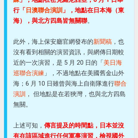
行「
日澳聯合演訓
」，地點在日本海（東
海），與北方四島皆無關聯
。
此外，海上保安廳官網發布的
新聞稿
，也
沒有看到相關的演習資訊，與網傳日期較
近的一次演習，是 5 月 20 日的「
美日海
巡聯合演練
」，不過地點在美國舊金山外
海；6 月 10 日雖曾與海上自衛隊進行
聯合
演訓
， 但地點是在若狹灣，也與北方四島
無關。
上述可知，
傳言提及的時間點，日本並沒
有在該區域進行任何軍事演習，檢視國外