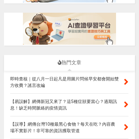
熱門文章
即時查核｜從八月一日起凡是用圖片問候早安都會開始雙
方收費？謠言改編
【易誤解】網傳新冠又來了？這5種症狀要當心？過期訊
息！缺乏時間脈絡的疫情資訊
【誤導】網傳台灣10種最黑心食物？每天在吃？內容農
場不實影片！非可靠的資訊獲取管道