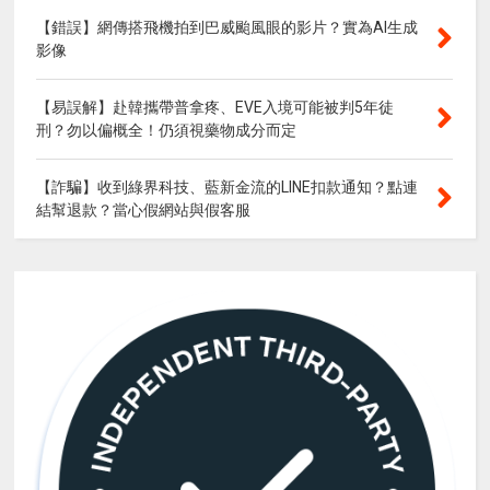
【錯誤】網傳搭飛機拍到巴威颱風眼的影片？實為AI生成
影像
【易誤解】赴韓攜帶普拿疼、EVE入境可能被判5年徒
刑？勿以偏概全！仍須視藥物成分而定
【詐騙】收到綠界科技、藍新金流的LINE扣款通知？點連
結幫退款？當心假網站與假客服