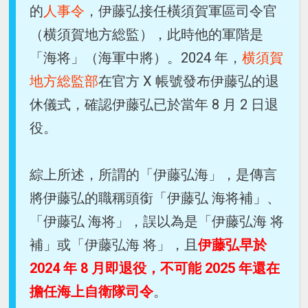
的
人事令
，伊藤弘接任橫須賀軍區司令官
（横須賀地方総監），此時他的軍階是
「海将」（海軍中將）。2024 年，
横須賀
地方総監部
在官方 X 帳號發布伊藤弘的退
休儀式，確認伊藤弘已於當年 8 月 2 日退
役。
綜上所述，所謂的「伊藤弘海」，是傳言
將伊藤弘的職稱頭銜「伊藤弘 海将補」、
「伊藤弘 海将」，誤以為是「伊藤弘海 将
補」或「伊藤弘海 将」，且
伊藤弘早於
2024 年 8 月即退役，不可能 2025 年還在
擔任海上自衛隊司令
。