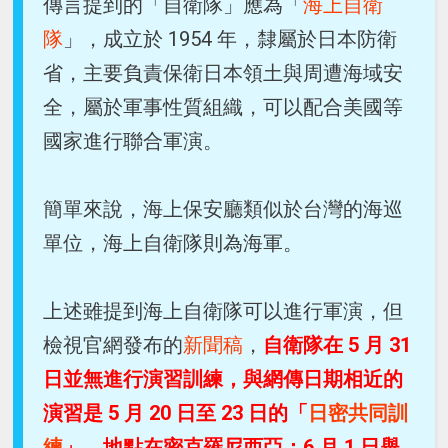
傳言提到的「自衛隊」應為「
海上自衛
隊
」，成立於 1954 年，隸屬於日本防衛
省，主要負責保衛日本領土與周遭海域安
全，屬於軍事性質組織，可以配合美國等
國家進行聯合軍演。
簡單來說，海上保安廳類似於台灣的海巡
單位，海上自衛隊則為海軍。
上述雖提到海上自衛隊可以進行軍演，但
檢視官網發布的
新聞稿
，
自衛隊在 5 月 31
日並無進行演習訓練，與網傳日期相近的
演習是 5 月 20 日至 23 日的「
日密共同訓
練
」，地點在密克羅尼西亞；6 月 1 日舉