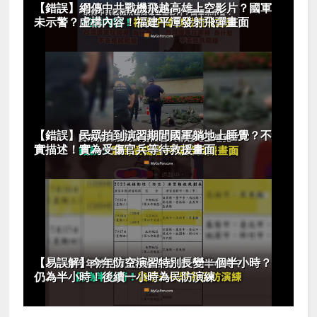
【錯誤】網傳中共戰機飛越高雄上空影片？國軍
未示警？虛構內容！福建平潭發射飛彈畫面
【錯誤】民眾拍到演習期間國軍躺地上睡覺？不
實描述！實為受傷官兵等待救援畫面
【易誤解】今年防空演習特別長變一個半小時？
仍為半小時！後續一小時為民防演練