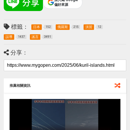
偏好來源
標籤：
日本
俄羅斯
演習
152
215
12
誤導
謠言
1437
3491
分享：
推薦相關資訊