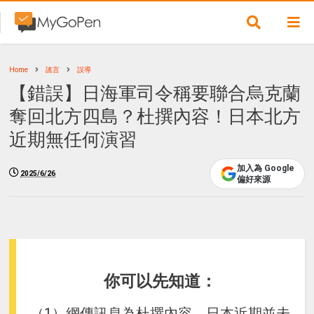
Home
謠言
誤導
【錯誤】日海軍司令稱要聯合烏克蘭
奪回北方四島？杜撰內容！日本北方
近期無任何演習
加入為 Google
2025/6/26
偏好來源
你可以先知道：
（1）網傳訊息為杜撰內容，日本近期並未