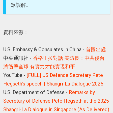
眾誤解。
資料來源：
U.S. Embassy & Consulates in China -
首圖出處
中央通訊社 -
香格里拉對話 美防長：中共侵台
將衝擊全球 有實力才能實現和平
YouTube -
[FULL] US Defence Secretary Pete
Hegseth’s speech | Shangri-La Dialogue 2025
U.S. Department of Defense -
Remarks by
Secretary of Defense Pete Hegseth at the 2025
Shangri-La Dialogue in Singapore (As Delivered)