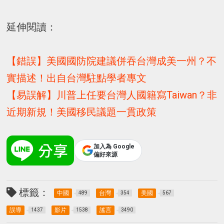
延伸閱讀：
【錯誤】美國國防院建議併吞台灣成美一州？不
實描述！出自台灣駐點學者專文
【易誤解】川普上任要台灣人國籍寫Taiwan？非
近期新規！美國移民議題一貫政策
加入為 Google
偏好來源
標籤：
中國
台灣
美國
489
354
567
誤導
影片
謠言
1437
1538
3490