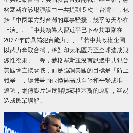
格塞斯在該場演說中一共提到 5 次「台灣」，包
括「中國軍方對台灣的軍事騷擾，幾乎每天都在
上演」、「中共領導人習近平已下令其軍隊在
2027 年前具備犯台能力」、「若中共政權企圖
以武力奪取台灣，將對印太地區乃至全球造成毀
滅性後果。」等，赫格塞斯並沒有說過中共犯台
美國會直接開戰，而是強調美國的目標是「防止
戰爭」，讓戰爭的代價過高以至於和平變成唯一
選項，網傳影片過度解讀赫格塞斯的原話，容易
造成民眾誤解。