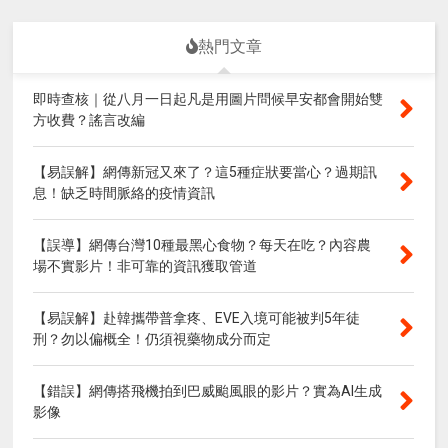
熱門文章
即時查核｜從八月一日起凡是用圖片問候早安都會開始雙
方收費？謠言改編
【易誤解】網傳新冠又來了？這5種症狀要當心？過期訊
息！缺乏時間脈絡的疫情資訊
【誤導】網傳台灣10種最黑心食物？每天在吃？內容農
場不實影片！非可靠的資訊獲取管道
【易誤解】赴韓攜帶普拿疼、EVE入境可能被判5年徒
刑？勿以偏概全！仍須視藥物成分而定
【錯誤】網傳搭飛機拍到巴威颱風眼的影片？實為AI生成
影像