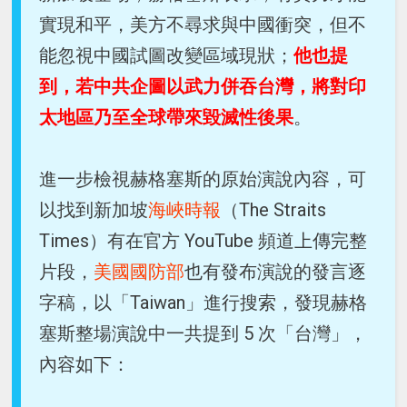
實現和平，美方不尋求與中國衝突，但不
能忽視中國試圖改變區域現狀；
他也提
到，若中共企圖以武力併吞台灣，將對印
太地區乃至全球帶來毀滅性後果
。
進一步檢視赫格塞斯的原始演說內容，可
以找到新加坡
海峽時報
（The Straits
Times）有在官方 YouTube 頻道上傳完整
片段，
美國國防部
也有發布演說的發言逐
字稿，以「Taiwan」進行搜索，發現赫格
塞斯整場演說中一共提到 5 次「台灣」，
內容如下：