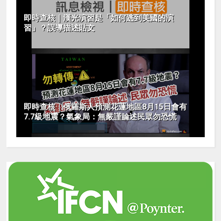
即時查核｜漢光演習是「如何逃到美國的演
習」？誤導描述貼文
即時查核｜俄羅斯人預測花蓮地區8月15日會有
7.7級地震？氣象局：無嚴謹論述民眾勿恐慌