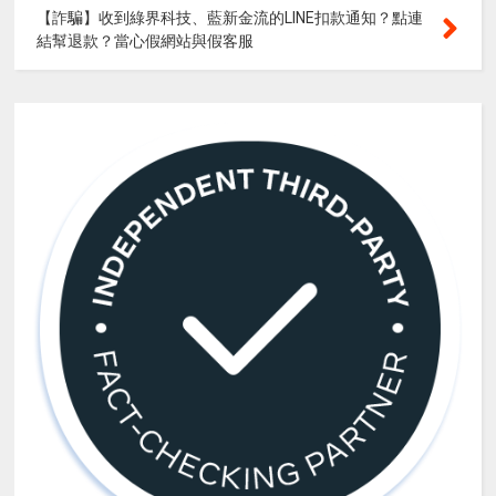
【詐騙】收到綠界科技、藍新金流的LINE扣款通知？點連
結幫退款？當心假網站與假客服