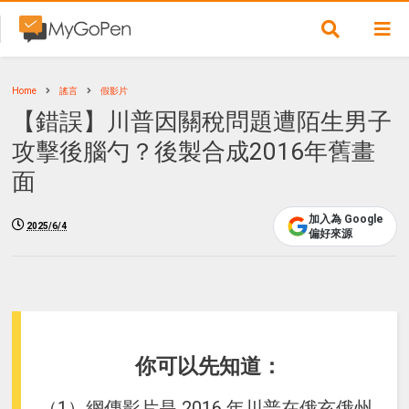
Home
謠言
假影片
【錯誤】川普因關稅問題遭陌生男子
攻擊後腦勺？後製合成2016年舊畫
面
加入為 Google
2025/6/4
偏好來源
你可以先知道：
（1）網傳影片是 2016 年川普在俄亥俄州