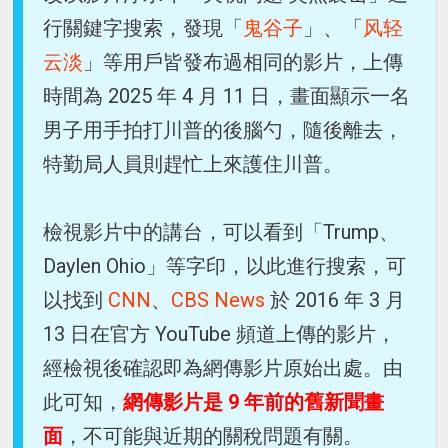
行關鍵字搜索，發現「
鬼谷子
」、「
风轻
云淡
」等用戶皆發布過相同的影片，上傳
時間為 2025 年 4 月 11 日，畫面顯示一名
男子用手拍打川普的後腦勺，隨後離去，
特勤局人員則趕忙上來護住川普。
檢視影片中的講台，可以看到「Trump、
Daylen Ohio」等字印，以此進行搜索，可
以找到
CNN
、
CBS News
於 2016 年 3 月
13 日在官方 YouTube 頻道上傳的影片，
經檢視後確認即為網傳影片原始出處。由
此可知，
網傳影片是 9 年前的舊新聞畫
面
，不可能與近期的關稅問題有關。