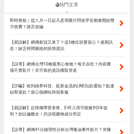
熱門文章
即時查核｜從八月一日起凡是用圖片問候早安都會開始雙
方收費？謠言改編
【易誤解】網傳新冠又來了？這5種症狀要當心？過期訊
息！缺乏時間脈絡的疫情資訊
【誤導】網傳台灣10種最黑心食物？每天在吃？內容農
場不實影片！非可靠的資訊獲取管道
【詐騙】收到綠界科技、藍新金流的LINE扣款通知？點連
結幫退款？當心假網站與假客服
【易誤解】赴韓攜帶普拿疼、EVE入境可能被判5年徒
刑？勿以偏概全！仍須視藥物成分而定
【誤導】網傳41分鐘理性分析台灣毒油事件影片？夾雜