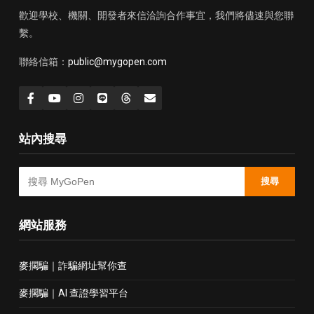
歡迎學校、機關、開發者來信洽詢合作事宜，我們將儘速與您聯
繫。
聯絡信箱：
public@mygopen.com
站內搜尋
搜尋
網站服務
麥擱騙｜詐騙網址幫你查
麥擱騙｜AI 查證學習平台