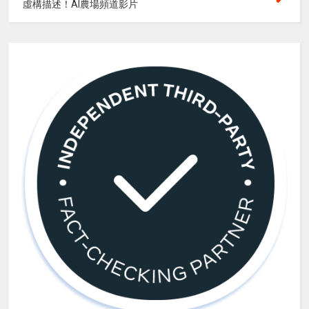
虛構描述！AI農場頻道影片