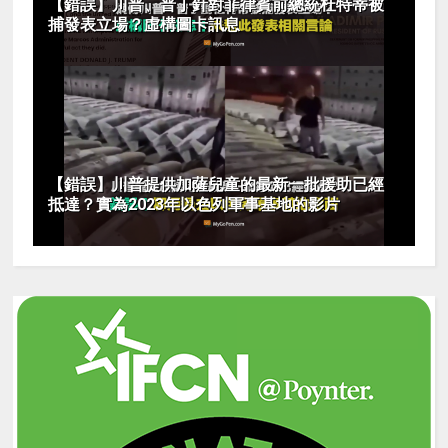
【錯誤】川普、普丁針對菲律賓前總統杜特蒂被
捕發表立場？虛構圖卡訊息
【錯誤】川普提供加薩兒童的最新一批援助已經
抵達？實為2023年以色列軍事基地的影片