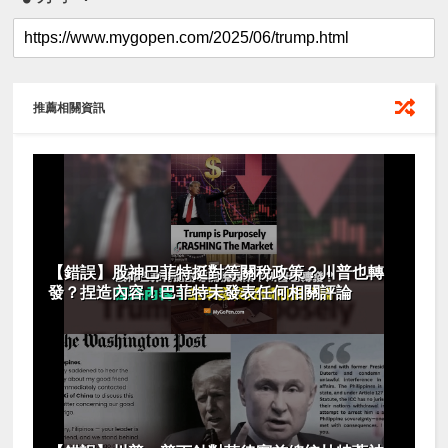
推薦相關資訊
【錯誤】股神巴菲特挺對等關稅政策？川普也轉
發？捏造內容！巴菲特未發表任何相關評論