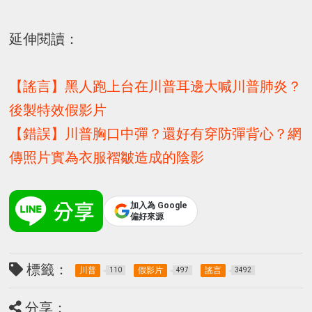
延伸閱讀：
【謠言】黑人跑上台在川普耳邊大喊川普肺炎？
後製特效假影片
【錯誤】川普胸口中彈？還好有穿防彈背心？網
傳照片實為衣服褶皺造成的陰影
加入為 Google
偏好來源
標籤：
川普
假影片
謠言
110
497
3492
分享：