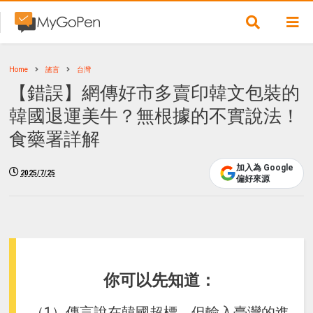
Home
謠言
台灣
【錯誤】網傳好市多賣印韓文包裝的
韓國退運美牛？無根據的不實說法！
食藥署詳解
加入為 Google
2025/7/25
偏好來源
你可以先知道：
（1）傳言說在韓國超標，但輸入臺灣的進