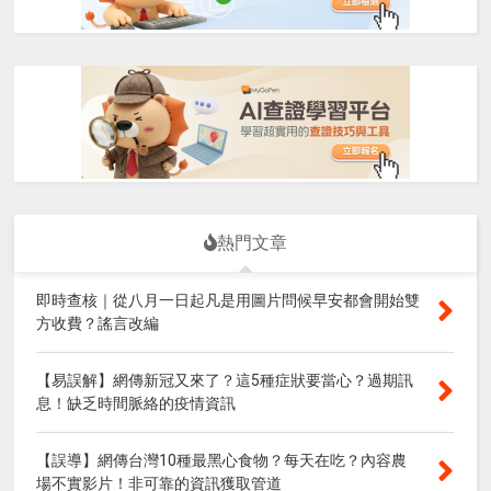
熱門文章
即時查核｜從八月一日起凡是用圖片問候早安都會開始雙
方收費？謠言改編
【易誤解】網傳新冠又來了？這5種症狀要當心？過期訊
息！缺乏時間脈絡的疫情資訊
【誤導】網傳台灣10種最黑心食物？每天在吃？內容農
場不實影片！非可靠的資訊獲取管道