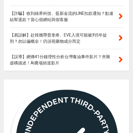
【詐騙】收到綠界科技、藍新金流的LINE扣款通知？點連
結幫退款？當心假網站與假客服
【易誤解】赴韓攜帶普拿疼、EVE入境可能被判5年徒
刑？勿以偏概全！仍須視藥物成分而定
【誤導】網傳41分鐘理性分析台灣毒油事件影片？夾雜
虛構描述！AI農場頻道影片