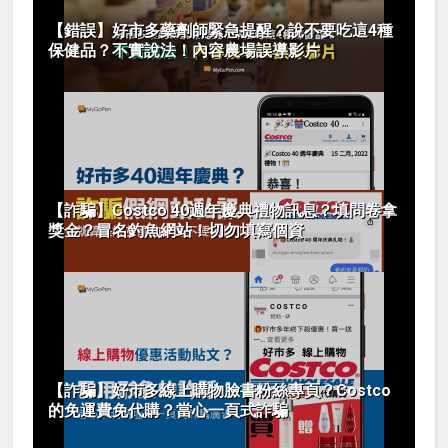
【錯誤】好市多藥劑師緊急提醒？說不要吃這4種
保健品？不實說法！內容農場誤導影片
【詐騙】Costco 40週年慶典禮物訊息？填問卷拿
獎金？冒名釣魚網站！切勿填寫個資
【詐騙】好市多線上購物臉書粉絲專頁？Costco
的免運費免代購？當心一頁式詐騙