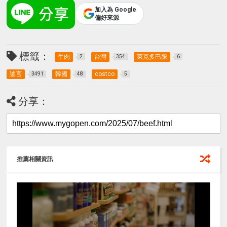
加入為 Google
偏好來源
標籤：
牛肉
台灣
萊克多巴胺
2
354
6
謠言
韓國
costco
3491
48
5
分享：
推薦相關資訊