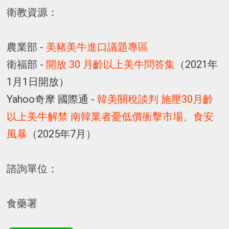
衛教資源：
農業部 -
美豬美牛進口議題專區
衛福部 -
開放 30 月齡以上美牛問答集
（2021年
1月1日開放）
Yahoo奇摩 國際通 -
韓美關稅談判 施壓30月齡
以上美牛解禁 南韓業者憂低價衝擊市場、食安
風暴
（2025年7月）
諮詢單位：
食藥署