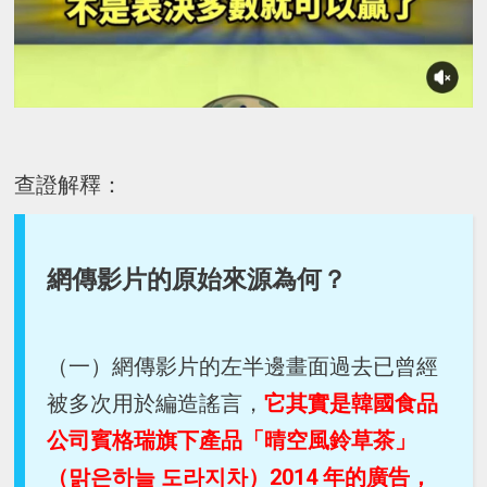
查證解釋：
網傳影片的原始來源為何？
（一）網傳影片的左半邊畫面過去已曾經
被多次用於編造謠言，
它其實是韓國食品
公司賓格瑞旗下產品「晴空風鈴草茶」
（맑은하늘 도라지차）2014 年的廣告，