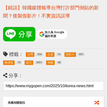
【錯誤】韓國媒體報導台灣打詐部門倒貼的新
聞？後製假影片！不實資訊誤導
加入為 Google
偏好來源
標籤：
台灣
合成
假影片
354
15
497
賴清德
謠言
韓國
19
3491
48
分享：
推薦相關資訊