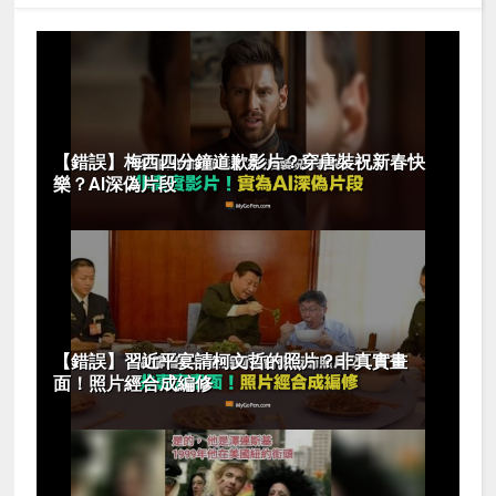
【錯誤】梅西四分鐘道歉影片？穿唐裝祝新春快
樂？AI深偽片段
【錯誤】習近平宴請柯文哲的照片？非真實畫
面！照片經合成編修