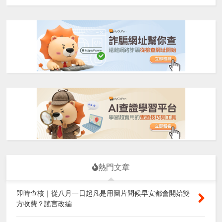
熱門文章
即時查核｜從八月一日起凡是用圖片問候早安都會開始雙
方收費？謠言改編