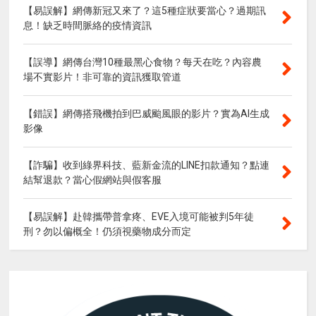
【易誤解】網傳新冠又來了？這5種症狀要當心？過期訊
息！缺乏時間脈絡的疫情資訊
【誤導】網傳台灣10種最黑心食物？每天在吃？內容農
場不實影片！非可靠的資訊獲取管道
【錯誤】網傳搭飛機拍到巴威颱風眼的影片？實為AI生成
影像
【詐騙】收到綠界科技、藍新金流的LINE扣款通知？點連
結幫退款？當心假網站與假客服
【易誤解】赴韓攜帶普拿疼、EVE入境可能被判5年徒
刑？勿以偏概全！仍須視藥物成分而定