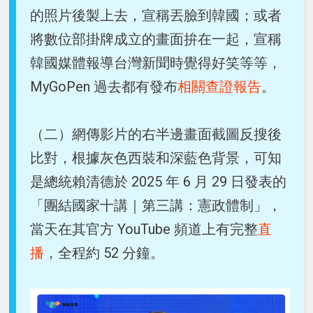
的照片後製上去，宣稱丟臉到韓國；或者
將數位部掛牌成立的畫面拚在一起，宣稱
韓國媒體報導台灣新聞時覺得好笑等等，
MyGoPen 過去都有發布
相關查證報告
。
（二）網傳影片的右半邊畫面截圖反搜後
比對，根據灰色西裝和深藍色背景，可知
是總統賴清德於 2025 年 6 月 29 日發表的
「團結國家十講｜第三講：憲政體制」，
當天在其官方 YouTube 頻道上有完整
直
播
，全程約 52 分鐘。