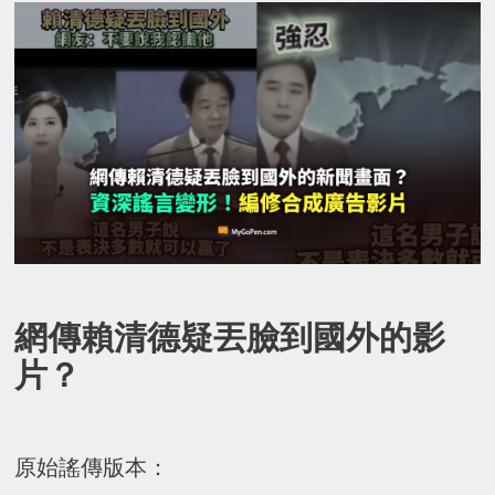
網傳賴清德疑丟臉到國外的影
片？
原始謠傳版本：