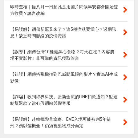
即時查核｜從八月一日起凡是用圖片問候早安都會開始雙
方收費？謠言改編
【易誤解】網傳新冠又來了？這5種症狀要當心？過期訊
息！缺乏時間脈絡的疫情資訊
【誤導】網傳台灣10種最黑心食物？每天在吃？內容農
場不實影片！非可靠的資訊獲取管道
【錯誤】網傳搭飛機拍到巴威颱風眼的影片？實為AI生成
影像
【詐騙】收到綠界科技、藍新金流的LINE扣款通知？點連
結幫退款？當心假網站與假客服
【易誤解】赴韓攜帶普拿疼、EVE入境可能被判5年徒
刑？勿以偏概全！仍須視藥物成分而定