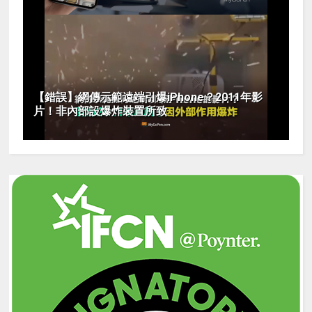
【錯誤】網傳示範遠端引爆iPhone？2011年影
片！非內部設爆炸裝置所致