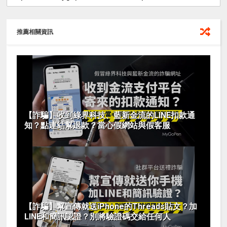
推薦相關資訊
【詐騙】收到綠界科技、藍新金流的LINE扣款通
知？點連結幫退款？當心假網站與假客服
【詐騙】幫宣傳就送iPhone的Threads貼文？加
LINE和簡訊認證？別將驗證碼交給任何人