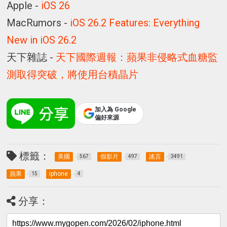
Apple -
iOS 26
MacRumors -
iOS 26.2 Features: Everything
New in iOS 26.2
天下雜誌 -
天下國際週報：蘋果非侵略式血糖監
測取得突破，將使用台積晶片
加入為 Google
偏好來源
標籤：
美國
假影片
謠言
567
497
3491
蘋果
iphone
15
4
分享：